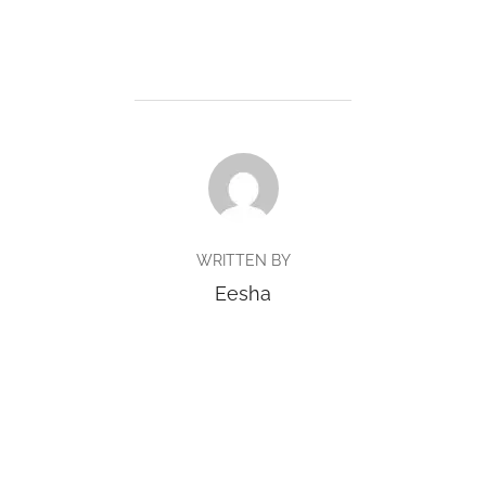
POST AUTHOR
WRITTEN BY
Eesha
Copyright © 2026 BlueTrack Singapore
Inspiro Theme
by
WPZOOM