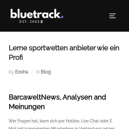
Skip
to
TOGGLE
content
Lerne sportwetten anbieter wie ein
Profi
by
Eesha
in
Blog
BarcaweltNews, Analysen and
Meinungen
Wer Fragen hat, kann sich per Hotline, Live Chat oder E
Mail mit kompetenten Mitarbeitern in Verbindung setzen.