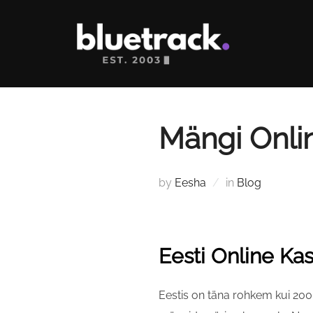
Skip
to
content
Mängi Onlin
by
Eesha
in
Blog
Eesti Online Ka
Eestis on täna rohkem kui 200 