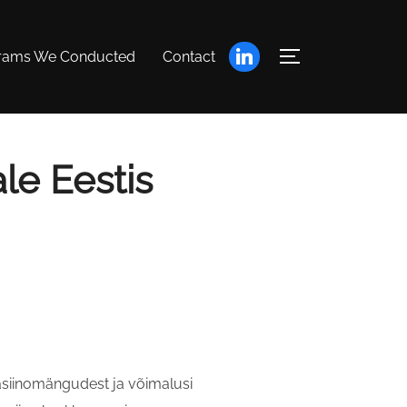
rams We Conducted
Contact
TOGGLE SIDEB
le Eestis
 kasiinomängudest ja võimalusi