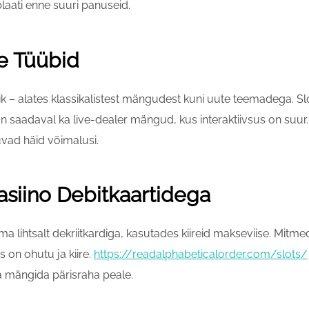
laati enne suuri panuseid.
e Tüübid
k – alates klassikalistest mängudest kuni uute teemadega. 
 saadaval ka live-dealer mängud, kus interaktiivsus on suur. K
vad häid võimalusi.
siino Debitkaartidega
lihtsalt dekriitkardiga, kasutades kiireid makseviise. Mitmed
s on ohutu ja kiire.
https://readalphabeticalorder.com/slots/
 mängida pärisraha peale.