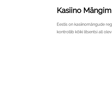
Kasiino Mängim
Eestis on kasiinomängude regu
kontrollib kõiki litsentsi all o