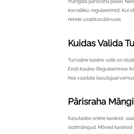
mängida pärisraha peale. Need
korralikku reguleerimist. Kui ot
nende usaldusväärsuse.
Kuidas Valida Tu
Turvaline kasiino valik on oluli
Eesti Kasiino Reguleerimise Am
hea vaadata kasutajaarvamusi j
Pärisraha Mäng
Kasutades online kasiinot, sa
slotimängud. Mõned kasiinod p