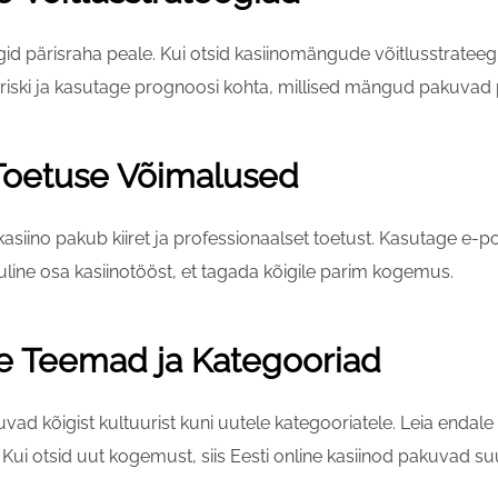
gid pärisraha peale. Kui otsid kasiinomängude võitlusstrateegia
 riski ja kasutage prognoosi kohta, millised mängud pakuvad
 Toetuse Võimalused
kasiino pakub kiiret ja professionaalset toetust. Kasutage e-post
luline osa kasiinotööst, et tagada kõigile parim kogemus.
 Teemad ja Kategooriad
ad kõigist kultuurist kuni uutele kategooriatele. Leia enda
e. Kui otsid uut kogemust, siis Eesti online kasiinod pakuvad suu