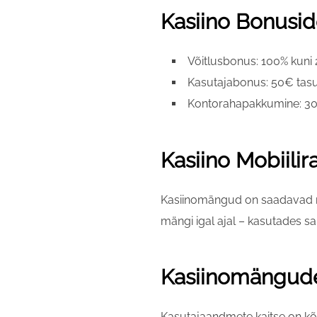
Kasiino Bonusid
Võitlusbonus: 100% kuni
Kasutajabonus: 50€ tas
Kontorahapakkumine: 3
Kasiino Mobiili
Kasiinomängud on saadavad m
mängi igal ajal – kasutades sa
Kasiinomängude
Kasutajaandmete kaitse on kõig