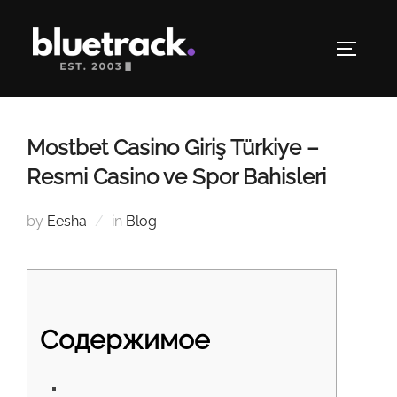
Skip
to
TOGGLE
content
Mostbet Casino Giriş Türkiye –
Resmi Casino ve Spor Bahisleri
by
Eesha
in
Blog
Содержимое