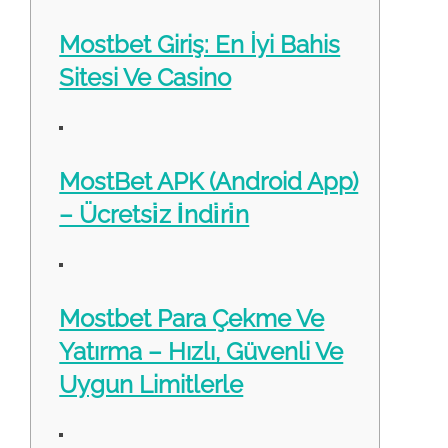
Mostbet Giriş: En İyi Bahis
Sitesi Ve Casino
MostBet APK (Android App)
– Ücretsi̇z İndi̇ri̇n
Mostbet Para Çekme Ve
Yatırma – Hızlı, Güvenli Ve
Uygun Limitlerle