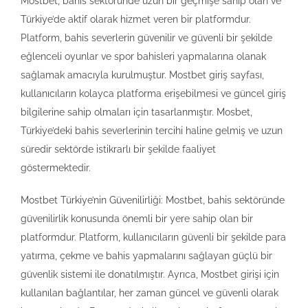
Mostbet, bahis sektöründe uzun bir geçmişe sahip olan ve
Türkiye’de aktif olarak hizmet veren bir platformdur.
Platform, bahis severlerin güvenilir ve güvenli bir şekilde
eğlenceli oyunlar ve spor bahisleri yapmalarına olanak
sağlamak amacıyla kurulmuştur. Mostbet giriş sayfası,
kullanıcıların kolayca platforma erişebilmesi ve güncel giriş
bilgilerine sahip olmaları için tasarlanmıştır. Mosbet,
Türkiye’deki bahis severlerinin tercihi haline gelmiş ve uzun
süredir sektörde istikrarlı bir şekilde faaliyet
göstermektedir.
Mostbet Türkiye’nin Güvenilirliği: Mostbet, bahis sektöründe
güvenilirlik konusunda önemli bir yere sahip olan bir
platformdur. Platform, kullanıcıların güvenli bir şekilde para
yatırma, çekme ve bahis yapmalarını sağlayan güçlü bir
güvenlik sistemi ile donatılmıştır. Ayrıca, Mostbet girişi için
kullanılan bağlantılar, her zaman güncel ve güvenli olarak