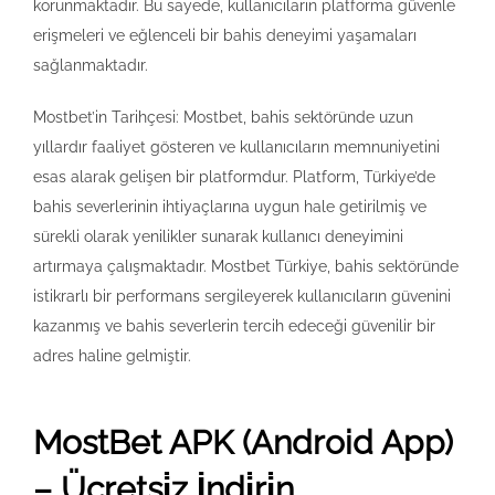
korunmaktadır. Bu sayede, kullanıcıların platforma güvenle
erişmeleri ve eğlenceli bir bahis deneyimi yaşamaları
sağlanmaktadır.
Mostbet’in Tarihçesi: Mostbet, bahis sektöründe uzun
yıllardır faaliyet gösteren ve kullanıcıların memnuniyetini
esas alarak gelişen bir platformdur. Platform, Türkiye’de
bahis severlerinin ihtiyaçlarına uygun hale getirilmiş ve
sürekli olarak yenilikler sunarak kullanıcı deneyimini
artırmaya çalışmaktadır. Mostbet Türkiye, bahis sektöründe
istikrarlı bir performans sergileyerek kullanıcıların güvenini
kazanmış ve bahis severlerin tercih edeceği güvenilir bir
adres haline gelmiştir.
MostBet APK (Android App)
– Ücretsi̇z İndi̇ri̇n