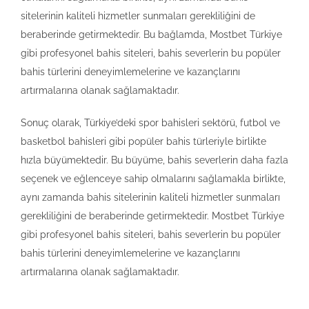
sitelerinin kaliteli hizmetler sunmaları gerekliliğini de
beraberinde getirmektedir. Bu bağlamda, Mostbet Türkiye
gibi profesyonel bahis siteleri, bahis severlerin bu popüler
bahis türlerini deneyimlemelerine ve kazançlarını
artırmalarına olanak sağlamaktadır.
Sonuç olarak, Türkiye’deki spor bahisleri sektörü, futbol ve
basketbol bahisleri gibi popüler bahis türleriyle birlikte
hızla büyümektedir. Bu büyüme, bahis severlerin daha fazla
seçenek ve eğlenceye sahip olmalarını sağlamakla birlikte,
aynı zamanda bahis sitelerinin kaliteli hizmetler sunmaları
gerekliliğini de beraberinde getirmektedir. Mostbet Türkiye
gibi profesyonel bahis siteleri, bahis severlerin bu popüler
bahis türlerini deneyimlemelerine ve kazançlarını
artırmalarına olanak sağlamaktadır.