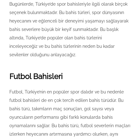
Bugünlerde, Türkiye’de spor bahisleriyle ilgili olarak birçok
seçenek bulunmaktadır. Bu bahis türleri, spor dünyasının
heyecanını ve eğlenceli bir deneyimi yaşamayı sağlayarak
bahis severlere büyük bir keyif sunmaktadır. Bu başlık
altında, Türkiye’de popüler olan bahis türlerini
inceleyeceğiz ve bu bahis türlerinin neden bu kadar
sevilenler olduğunu anlayacağız.
Futbol Bahisleri
Futbol, Türkiye’nin en popüler spor dalıdır ve bu nedenle
futbol bahisleri de en çok tercih edilen bahis türüdür. Bu
bahis türü, takımların maç sonuçları, gol sayısı veya
oyuncuların performansı gibi farklı konularda bahis
oynamalarını sağlar. Bu bahis türü, futbol severlerin maçları
izlerken heyecanını artırmasına yardımcı olurken, aynı