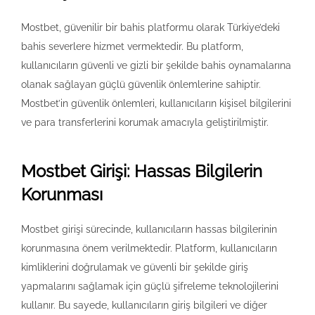
Mostbet, güvenilir bir bahis platformu olarak Türkiye’deki
bahis severlere hizmet vermektedir. Bu platform,
kullanıcıların güvenli ve gizli bir şekilde bahis oynamalarına
olanak sağlayan güçlü güvenlik önlemlerine sahiptir.
Mostbet’in güvenlik önlemleri, kullanıcıların kişisel bilgilerini
ve para transferlerini korumak amacıyla geliştirilmiştir.
Mostbet Girişi: Hassas Bilgilerin
Korunması
Mostbet girişi sürecinde, kullanıcıların hassas bilgilerinin
korunmasına önem verilmektedir. Platform, kullanıcıların
kimliklerini doğrulamak ve güvenli bir şekilde giriş
yapmalarını sağlamak için güçlü şifreleme teknolojilerini
kullanır. Bu sayede, kullanıcıların giriş bilgileri ve diğer