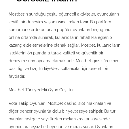
Mostbet’in sunduğu çeşitli eğlenceli aktiviteler, oyuncuların
keyifli bir deneyim yaşamasına imkan tanır. Bu platform,
kumarhanelerde bulunan popüler oyunların birçoğunu
online ortamda sunarak, kullanıcıların rahatlıkla eğlenip
kazanç elde etmelerine olanak sağlar. Mosbet, kullanıcıların
isteklerini ön planda tutarak, kaliteli ve güvenilir bir
deneyim sunmayı amaçlamaktadır. Mostbet giris sürecinin
basitliği ve hızı, Türkiye’deki kullanıcılar için önemli bir
faydadır.
Mostbet Türkiye’deki Oyun Çeşitleri:
Rota Takip Oyunları: Mostbet casino, slot makinaları ve
diğer benzer oyunlarla dolu bir yelpazeye sahiptir. Bu tür
oyunlar, rastgele sayı üreten mekanizmalar sayesinde
oyunculara eşsiz bir heyecan ve merak sunar. Oyunların