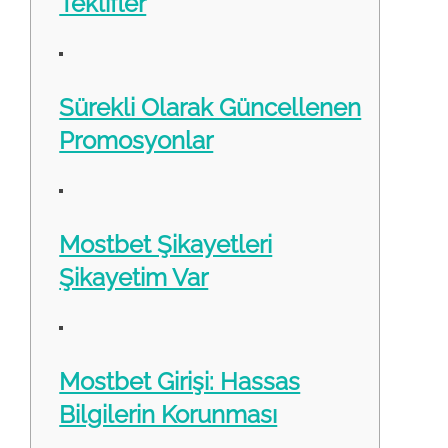
Teklifler
Sürekli Olarak Güncellenen
Promosyonlar
Mostbet Şikayetleri
Şikayetim Var
Mostbet Girişi: Hassas
Bilgilerin Korunması