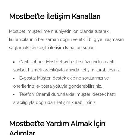
Mostbet’te İletişim Kanalları
Mostbet, müşteri memnuniyetini ön planda tutarak,
kullanıcılarının her zaman doğru ve etkili bilgiye ulaşmasını
sağlamak için çeşitli iletişim kanalları sunar:
Canlı sohbet: Mostbet web sitesi üzerinden canlı
sohbet hizmeti aracılığıyla anında iletişim kurabilirsiniz.
E-posta: Müşteri destek ekibine sorularınızı ve
önerilerinizi e-posta yoluyla gönderebilirsiniz.
Telefon: Önemli durumlarda, müşteri destek hattı
aracılığıyla doğrudan iletişim kurabilirsiniz.
Mostbet’te Yardım Almak İçin
Adımlar