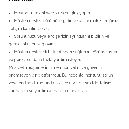
Mostbet’in resmi web sitesine giriş yapın.
Müşteri destek bölümüne gidin ve kullanmak istediğiniz
iletişim kanalını seçin.
Sorununuzu veya endişenizin ayrıntılarını bildirin ve
gerekli bilgileri sağlayın.
Müşteri destek ekibi tarafından sağlanan çözüme uyun
ve gerekirse daha fazla yardım isteyin.
Mostbet, müşterilerinin memnuniyetini ve güvenini
önemseyen bir platformdur. Bu nedenle, her türlü sorun
veya endişe durumunda hızlı ve etkili bir şekilde iletişim
kurmanıza ve yardım almanıza olanak tanır.