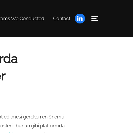
rams We Conducted
Contact
TOGGLE SIDEB
arda
r
kkat edilmesi gereken en önemli
 gösterir. bunun gibi platformda