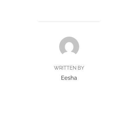
POST AUTHOR
WRITTEN BY
Eesha