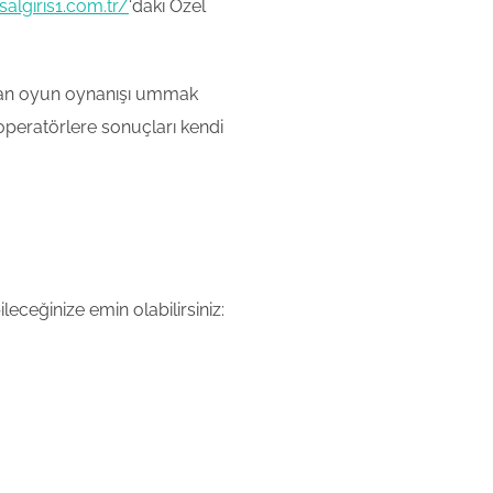
algiris1.com.tr/
‘daki Özel
nan oyun oynanışı ummak
operatörlere sonuçları kendi
eceğinize emin olabilirsiniz: