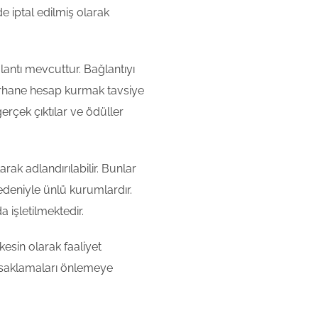
de iptal edilmiş olarak
lantı mevcuttur. Bağlantıyı
arhane hesap kurmak tavsiye
erçek çıktılar ve ödüller
ak adlandırılabilir. Bunlar
edeniyle ünlü kurumlardır.
 işletilmektedir.
 kesin olarak faaliyet
 yasaklamaları önlemeye