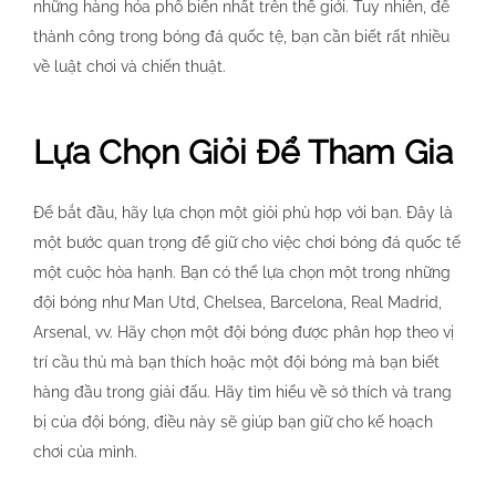
những hàng hóa phổ biến nhất trên thế giới. Tuy nhiên, để
thành công trong bóng đá quốc tệ, bạn cần biết rất nhiều
về luật chơi và chiến thuật.
Lựa Chọn Giỏi Để Tham Gia
Để bắt đầu, hãy lựa chọn một giỏi phù hợp với bạn. Đây là
một bước quan trọng để giữ cho việc chơi bóng đá quốc tế
một cuộc hòa hạnh. Bạn có thể lựa chọn một trong những
đội bóng như Man Utd, Chelsea, Barcelona, Real Madrid,
Arsenal, vv. Hãy chọn một đội bóng được phân họp theo vị
trí cầu thủ mà bạn thích hoặc một đội bóng mà bạn biết
hàng đầu trong giải đấu. Hãy tìm hiểu về sở thích và trang
bị của đội bóng, điều này sẽ giúp bạn giữ cho kế hoạch
chơi của mình.