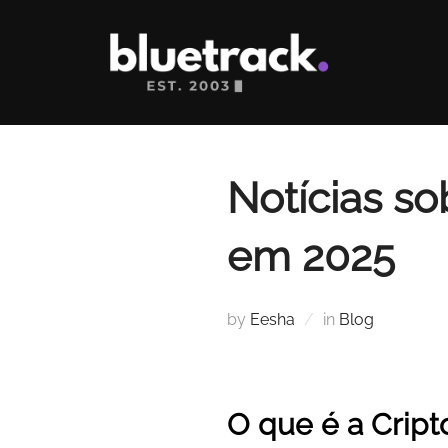
Skip
to
content
Notícias so
em 2025
by
Eesha
in
Blog
O que é a Cript