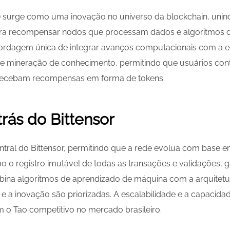
) surge como uma inovação no universo da blockchain, unind
ra recompensar nodos que processam dados e algoritmos de in
rdagem única de integrar avanços computacionais com a eco
e mineração de conhecimento, permitindo que usuários co
 recebam recompensas em forma de tokens.
trás do Bittensor
central do Bittensor, permitindo que a rede evolua com base 
 o registro imutável de todas as transações e validações, g
ina algoritmos de aprendizado de máquina com a arquitetu
a e a inovação são priorizadas. A escalabilidade e a capaci
m o Tao competitivo no mercado brasileiro.