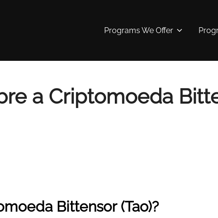
Programs We Offer
Prog
bre a Criptomoeda Bitte
omoeda Bittensor (Tao)?