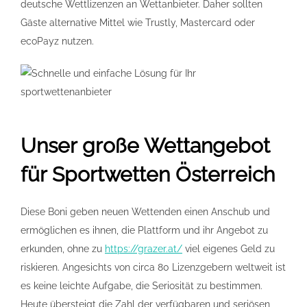
deutsche Wettlizenzen an Wettanbieter. Daher sollten
Gäste alternative Mittel wie Trustly, Mastercard oder
ecoPayz nutzen.
Unser große Wettangebot
für Sportwetten Österreich
Diese Boni geben neuen Wettenden einen Anschub und
ermöglichen es ihnen, die Plattform und ihr Angebot zu
erkunden, ohne zu
https://grazer.at/
viel eigenes Geld zu
riskieren. Angesichts von circa 80 Lizenzgebern weltweit ist
es keine leichte Aufgabe, die Seriosität zu bestimmen.
Heute übersteigt die Zahl der verfügbaren und seriösen