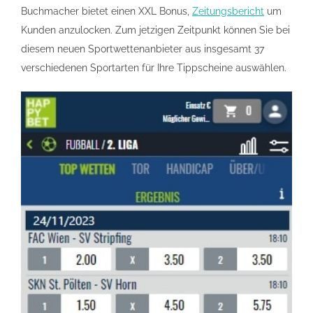
Buchmacher bietet einen XXL Bonus,
Zeitungsbericht
um
Kunden anzulocken. Zum jetzigen Zeitpunkt können Sie bei
diesem neuen Sportwettenanbieter aus insgesamt 37
verschiedenen Sportarten für Ihre Tippscheine auswählen.