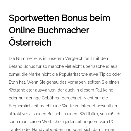
Sportwetten Bonus beim
Online Buchmacher
Österreich
Die Nummer eins in unserem Vergleich fällt mit dem
Betano Bonus für so manche vielleicht überraschend aus,
zumal die Marke nicht die Popularität wie etwa Tipico oder
Bwin hat. Wenn Sie genau das vorhaben, sollten Sie einen
Wettanbieter auswählen, der auch in diesem Fall keine
oder nur geringe Gebühren berechnet. Nicht nur die
Bequemlichkeit macht eine Wette im Internet wesentlich
attraktiver als einen Besuch in einem Wettbüro, schließlich
kann man seinen Wettschein jederzeit bequem vom PC,
Tablet oder Handy abgeben und spart sich damit einen