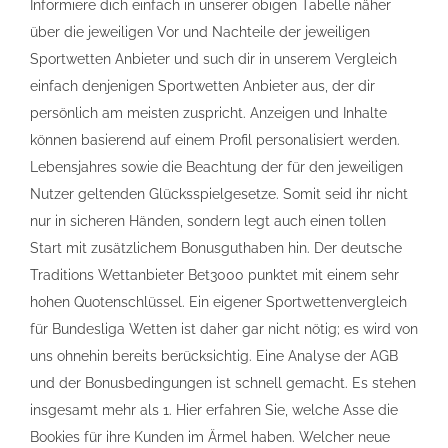
Informiere dich einfach in unserer obigen Tabelle näher
über die jeweiligen Vor und Nachteile der jeweiligen
Sportwetten Anbieter und such dir in unserem Vergleich
einfach denjenigen Sportwetten Anbieter aus, der dir
persönlich am meisten zuspricht. Anzeigen und Inhalte
können basierend auf einem Profil personalisiert werden.
Lebensjahres sowie die Beachtung der für den jeweiligen
Nutzer geltenden Glücksspielgesetze. Somit seid ihr nicht
nur in sicheren Händen, sondern legt auch einen tollen
Start mit zusätzlichem Bonusguthaben hin. Der deutsche
Traditions Wettanbieter Bet3000 punktet mit einem sehr
hohen Quotenschlüssel. Ein eigener Sportwettenvergleich
für Bundesliga Wetten ist daher gar nicht nötig; es wird von
uns ohnehin bereits berücksichtig. Eine Analyse der AGB
und der Bonusbedingungen ist schnell gemacht. Es stehen
insgesamt mehr als 1. Hier erfahren Sie, welche Asse die
Bookies für ihre Kunden im Ärmel haben. Welcher neue