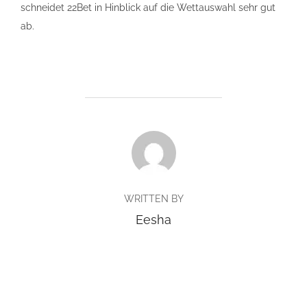
schneidet 22Bet in Hinblick auf die Wettauswahl sehr gut
ab.
POST AUTHOR
WRITTEN BY
Eesha
Copyright © 2026 BlueTrack Singapore