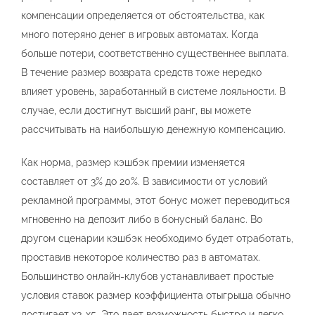
компенсации определяется от обстоятельства, как
много потеряно денег в игровых автоматах. Когда
больше потери, соответственно существеннее выплата.
В течение размер возврата средств тоже нередко
влияет уровень, заработанный в системе лояльности. В
случае, если достигнут высший ранг, вы можете
рассчитывать на наибольшую денежную компенсацию.
Как норма, размер кэшбэк премии изменяется
составляет от 3% до 20%. В зависимости от условий
рекламной программы, этот бонус может переводиться
мгновенно на депозит либо в бонусный баланс. Во
другом сценарии кэшбэк необходимо будет отработать,
проставив некоторое количество раз в автоматах.
Большинство онлайн-клубов устанавливает простые
условия ставок размер коэффициента отыгрыша обычно
достигает х3-х5. Это дает возможность быстро и легко