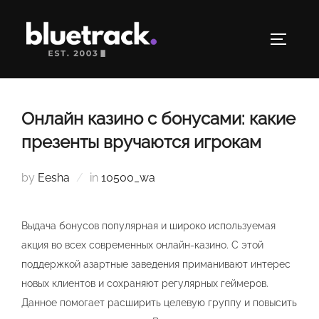
Skip
to
TOGGLE
content
Онлайн казино с бонусами: какие
презенты вручаются игрокам
by
Eesha
in
10500_wa
Выдача бонусов популярная и широко используемая
акция во всех современных онлайн-казино. С этой
поддержкой азартные заведения приманивают интерес
новых клиентов и сохраняют регулярных геймеров.
Данное помогает расширить целевую группу и повысить