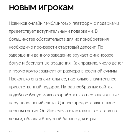
новым игрокам
Новичков онлайн гэмблинговых платформ с подарками
приветствует вступительными подарками. В
большинстве обстоятельств для их приобретения
необходимо произвести стартовый депозит. По
завершении данного заведение вручает финансовое
бонус и бесплатные вращения. Как правило, число денег
и промо круток зависит от размера внесенной суммы.
Насколько она значительнее, настолько значительнее
приветственный подарок. На разнообразных сайтах
подобное бонус можно заработать за первоначальные
пару пополнений счета. Данное предоставляет шанс
первым гостям Он Икс смело стартовать в ставках на
деньги, обладая бонусный баланс для игры.