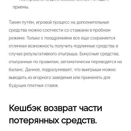
приемы.
Таким путём, игровой процесс на дополнительные
средства можно соотнести со ставками в пробном
режиме. Только с поощрениями все еще сохраняется
отличная возможность получить подлинные средства в
случае результативного отыгрыша. Бонусные средства,
отыгранные по правилам, автоматически переводятся на
баланс. Данное, подразумевает, что выигрыши можно
выводить из игорного заведения или применять для
будущих платных ставок.
Кешбэк возврат части
потерянных средств.