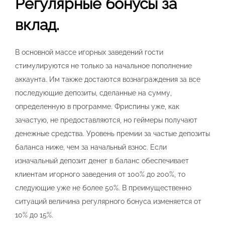
Регулярные бонусы за
вклад.
В основной массе игорных заведений гости
стимулируются не только за начальное пополнение
аккаунта. Им также достаются вознаграждения за все
последующие депозиты, сделанные на сумму,
определенную в программе. Фриспины уже, как
зачастую, не предоставляются, но геймеры получают
денежные средства. Уровень премии за частые депозиты
баланса ниже, чем за начальный взнос. Если
изначальный депозит денег в баланс обеспечивает
клиентам игорного заведения от 100% до 200%, то
следующие уже не более 50%. В преимущественно
ситуаций величина регулярного бонуса изменяется от
10% до 15%.