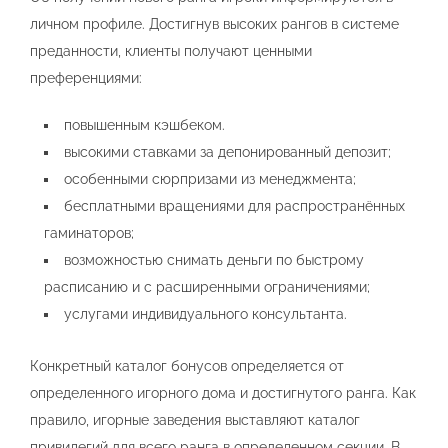
личном профиле. Достигнув высоких рангов в системе
преданности, клиенты получают ценными
преференциями:
повышенным кэшбеком.
высокими ставками за депонированный депозит;
особенными сюрпризами из менеджмента;
бесплатными вращениями для распространённых
гаминаторов;
возможностью снимать деньги по быстрому
расписанию и с расширенными ограничениями;
услугами индивидуального консультанта.
Конкретный каталог бонусов определяется от
определенного игорного дома и достигнутого ранга. Как
правило, игорные заведения выставляют каталог
привилегий для всего ранга в определенном секции. В