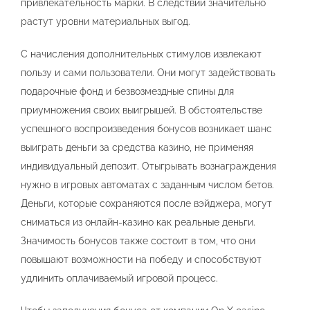
привлекательность марки. В следствии значительно
растут уровни материальных выгод.
С начисления дополнительных стимулов извлекают
пользу и сами пользователи. Они могут задействовать
подарочные фонд и безвозмездные спины для
приумножения своих выигрышей. В обстоятельстве
успешного воспроизведения бонусов возникает шанс
выиграть деньги за средства казино, не применяя
индивидуальный депозит. Отыгрывать вознаграждения
нужно в игровых автоматах с заданным числом бетов.
Деньги, которые сохраняются после вэйджера, могут
сниматься из онлайн-казино как реальные деньги.
Значимость бонусов также состоит в том, что они
повышают возможности на победу и способствуют
удлинить оплачиваемый игровой процесс.