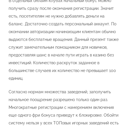
В отдельных онлайн-клубах начальный бонус можно
получить сразу после окончания регистрации. Значит
есть, посетителям не нужно добавлять деньги на
баланс. Достаточно создать персональный аккаунт. По
окончании авторизации начинающим клиентам обычно
выдаются бесплатные вращения. Данный презент также
служит замечательным помощником для новичков,
предоставляя шанс в начале пути играть в казино без
инвестиций. Количество раскруток заданное в
большинстве случаев их количество не превышает 100
единиц.
Согласно нормам множества заведений, заполучить
начальное поощрение разрешено только один раз.
Многократные регистрации с намерением включения
еще одного фри бонуса приведут к блокировке. Обойти
систему нельзя у всех ТОПовых игорных заведений есть