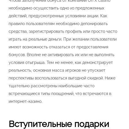
Чтобы заполучения бонуса от компании On X casino
необходимо осуществить одно из предложенных
действий, предусмотренных условиями акции. Как
правило пользователям необходимо депонировать
средства, зарегистрировать профиль или просто часто
играть на реальные деньги. При желании пользователи
имеют возможность отказаться от предоставления
бонусов. Вполне не активировать их или не выполнять
условия отыгрыша. Тем не менее, как демонстрирует
реальность, основная масса игроков не упускает
перспективы воспользоваться выгодной скидкой. Ниже
тщательно рассмотрены наибольшие часто
встречающиеся типы поощрений, что встречаются в
интернет-казино.
Вступительные подарки