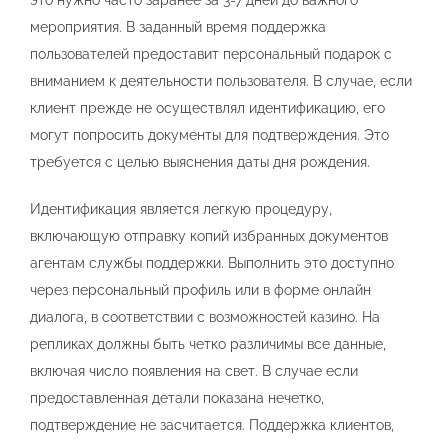
мероприятия. В заданный время поддержка
пользователей предоставит персональный подарок с
вниманием к деятельности пользователя. В случае, если
клиент прежде не осуществлял идентификацию, его
могут попросить документы для подтверждения. Это
требуется с целью выяснения даты дня рождения.
Идентификация является легкую процедуру,
включающую отправку копий избранных документов
агентам службы поддержки. Выполнить это доступно
через персональный профиль или в форме онлайн
диалога, в соответствии с возможностей казино. На
репликах должны быть четко различимы все данные,
включая число появления на свет. В случае если
предоставленная детали показана нечетко,
подтверждение не засчитается. Поддержка клиентов,