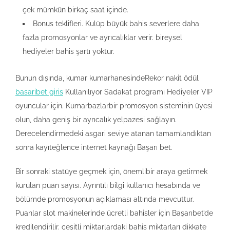
çek mümkün birkaç saat içinde.
Bonus teklifleri. Kulüp büyük bahis severlere daha
fazla promosyonlar ve ayrıcalıklar verir. bireysel
hediyeler bahis şartı yoktur.
Bunun dışında, kumar kumarhanesindeRekor nakit ödül
basaribet giris
Kullanılıyor Sadakat programı Hediyeler VIP
oyuncular için. Kumarbazlarbir promosyon sisteminin üyesi
olun, daha geniş bir ayrıcalık yelpazesi sağlayın.
Derecelendirmedeki asgari seviye atanan tamamlandıktan
sonra kayıteğlence internet kaynağı Başarı bet.
Bir sonraki statüye geçmek için, önemlibir araya getirmek
kurulan puan sayısı. Ayrıntılı bilgi kullanıcı hesabında ve
bölümde promosyonun açıklaması altında mevcuttur.
Puanlar slot makinelerinde ücretli bahisler için Başarıbet’de
kredilendirilir. çeşitli miktarlardaki bahis miktarları dikkate