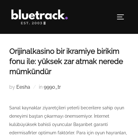
Skip
to
TOGGLE
content
Orijinalkasino bir ikramiye birikim
fonu ile: yüksek zar atmak nerede
mümkündür
by
Eesha
in
9990_tr
Sanal kaynaklar ziyaretçileri yeterli becerilere sahip oyun
deneyimi baştan çıkarmayı önemsemiyor. İnternet
kulübüyüksek bahisli oyuncular Başarıbet garanti
edermisafirler optimum faktörler. Para için oyun hayranları,