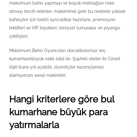
maksimum bahis yapmayı ve büyük meblağları riske
atmayı tercih edenler, mükemmel gelir bu nedenle yüksek
bahisçiler için belirli ayrıcalıklar hazırlanır, promosyon
teklifleri ve VIP teşvikleri, bireysel turnuvalar ve piyango
çekilişleri.
Maksimum Bahis Oyuncuları olacakkusursuz seç
kumarhanebüyük nakit ödül ile. Şüpheli siteler ile Cinsel
ilişki buna yol açabilir, ziyaretçiler kazançlarınızı
alamıyorum sanal makineler.
Hangi kriterlere göre bul
kumarhane büyük para
yatırmalarla