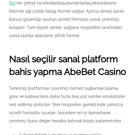
Bet
‘nın şöhret tarafından|koşullandırılan|açıklanır|tanınır,
İnternet ağı içinde hangi hizmet sağlar. Ayrıca olmalı işaret
kursun güvenliği oyunun ücretli formatta yasal çevrimiçi
kulüpler. Tüm kişisel veriler, sağlanır müşteriler tarafından,
sunucularda depolanır şifreli format
Nasıl seçilir sanal platform
bahis yapma AbeBet Casino
Tanınmış platformlar çevrimiçi hizmet sağlamak lisansa
göre ve kullanıcılara daha fazla beş yüz isimler emülatörler
test edilmiş üreticiler. Yeni müşteriler gerekli indir yalnızca
ücretli formatta oyunlar. Seçerken en iyi kumarhane
çevrimiçi buna değer hesaba katmak böyle parametreler :