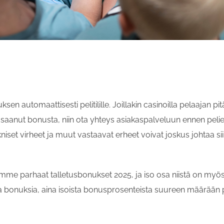
n automaattisesti pelitilille. Joillakin casinoilla pelaajan pit
 saanut bonusta, niin ota yhteys asiakaspalveluun ennen pelien
niset virheet ja muut vastaavat erheet voivat joskus johtaa sii
mme parhaat talletusbonukset 2025, ja iso osa niistä on my
sia bonuksia, aina isoista bonusprosenteista suureen määrään p