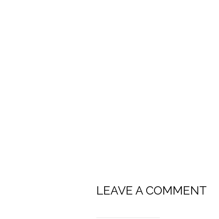
LEAVE A COMMENT