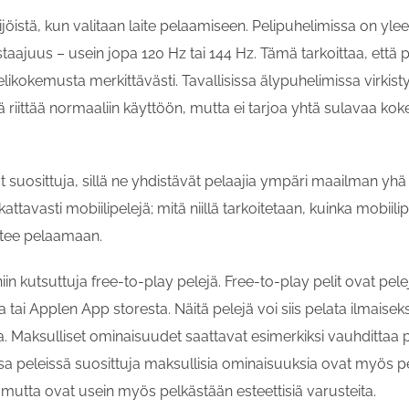
ijöistä, kun valitaan laite pelaamiseen. Pelipuhelimissa on y
taajuus – usein jopa 120 Hz tai 144 Hz. Tämä tarkoittaa, että pe
ikokemusta merkittävästi. Tavallisissa älypuhelimissa virkis
 riittää normaaliin käyttöön, mutta ei tarjoa yhtä sulavaa kok
 ovat suosittuja, sillä ne yhdistävät pelaajia ympäri maailman
ttavasti mobiilipelejä; mitä niillä tarkoitetaan, kuinka mobiilip
htee pelaamaan.
in kutsuttuja free-to-play pelejä. Free-to-play pelit ovat pelej
tai Applen App storesta. Näitä pelejä voi siis pelata ilmaiseksi
 Maksulliset ominaisuudet saattavat esimerkiksi vauhdittaa pel
sa peleissä suosittuja maksullisia ominaisuuksia ovat myös pel
mutta ovat usein myös pelkästään esteettisiä varusteita.