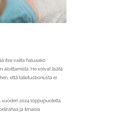
ää itse valita haluaako
 aloittamista. He voivat lisätä
hen, että talletusbonusta ei
ös vuoden 2024 loppupuolelta.
elirahaa ja ilmaisia