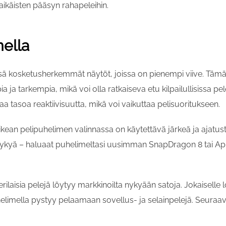
käisten pääsyn rahapeleihin.
mella
ä kosketusherkemmät näytöt, joissa on pienempi viive. Tämä t
ja tarkempia, mikä voi olla ratkaiseva etu kilpailullisissa pel
a tasoa reaktiivisuutta, mikä voi vaikuttaa pelisuoritukseen.
ikean pelipuhelimen valinnassa on käytettävä järkeä ja ajatus
kykyä – haluaat puhelimeltasi uusimman SnapDragon 8 tai App
rilaisia pelejä löytyy markkinoilta nykyään satoja. Jokaiselle 
helimella pystyy pelaamaan sovellus- ja selainpelejä. Seuraa