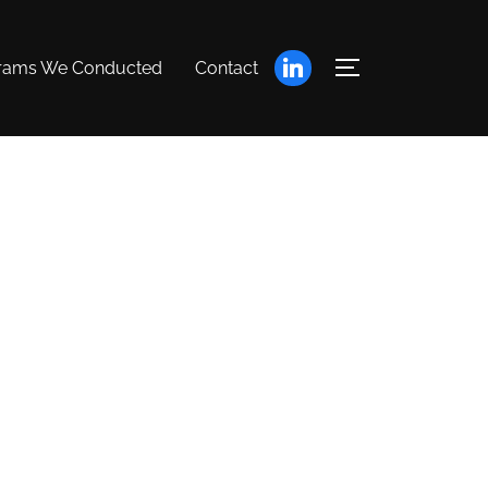
rams We Conducted
Contact
TOGGLE SIDEB