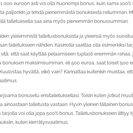
 1 000 euroon asti voi olla huonompi bonus, kuin sama 100% 
erota paljonkin ja tehdä pienemmästä bonuksesta reilumman. 
ällä talletuksella saa aina myös pienemmän bonussumman.
oiden yleisimmistä talletusbonuksista ja yleensä myös suositui
an talletukseen nähden. Kasinolla saattaa olla esimerkiksi ta
 sitä, että saat käyttää pelaamiseen tuplasti enemmän rahaa
taa bonuksen maksimisumman, eli 500 euroa, saat toiset 500 e
a. Kuulostaa hyvältä, eikö vain? Kannattaa kuitenkin muistaa, ett
aatimus.
arjoama bonusetu ensitalletuksellasi. Toisin kuten jotkut muu
a ainoastaan talletusta vastaan. Hyvin yleinen tällainen bonu
 tarjolla voi olla jopa 500% bonus. Talletusbonukseen liittyy ty
uksiin, kuten kierrätysvaatimus.