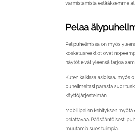
varmistamista estääksemme alai
Pelaa älypuheli
Pelipuhelimissa on myös yleens
kosketusreaktiot ovat nopeampia 
näytöt eivät yleensä tarjoa sama
Kuten kaikissa asioissa, myös o
puhelimeltasi parasta suoritus
käyttöjärjestelmän.
Mobiilipelien kehityksen myötä e
pelattavaa. Pääsääntöisesti pu
muutamia suosituimpia.