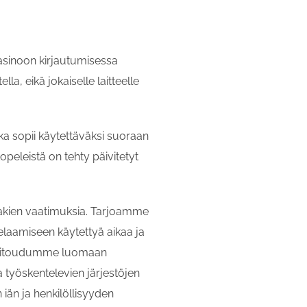
kasinoon kirjautumisessa
ella, eikä jokaiselle laitteelle
oka sopii käytettäväksi suoraan
peleistä on tehty päivitetyt
ilakien vaatimuksia. Tarjoamme
pelaamiseen käytettyä aikaa ja
me sitoudumme luomaan
työskentelevien järjestöjen
 iän ja henkilöllisyyden