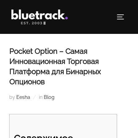
Skip
to
TOGGLE
content
Pocket Option – Самая
Инновационная Торговая
Платформа для Бинарных
Опционов
by
Eesha
in
Blog