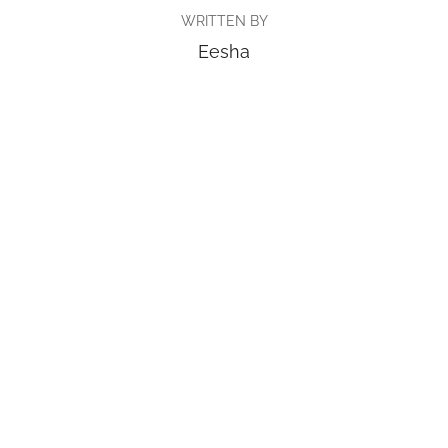
WRITTEN BY
Eesha
Copyright © 2026 BlueTrack Singapore
Inspiro Theme
by
WPZOOM