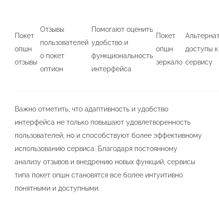
Отзывы
Помогают оценить
Покет
Покет
Альтерна
пользователей
удобство и
опшн
опшн
доступы к
о покет
функциональность
отзывы
зеркало
сервису
оптион
интерфейса
Важно отметить, что адаптивность и удобство
интерфейса не только повышают удовлетворенность
пользователей, но и способствуют более эффективному
использованию сервиса. Благодаря постоянному
анализу отзывов и внедрению новых функций, сервисы
типа покет опшн становятся все более интуитивно
понятными и доступными.