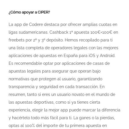
¿Cómo apoyar a CIPER?
La app de Codere destaca por ofrecer amplias cuotas en
ligas sudamericanas. Cashback 1ª apuesta 100€+100€ en
freebets por 2º y 3º depósito. Hemos recopilado para ti
una lista completa de operadores legales con las mejores
aplicaciones de apuestas en España para iOS y Android.
Es recomendable optar por aplicaciones de casas de
apuestas legales para asegurar que operan bajo
normativas que protegen al usuario, garantizando
transparencia y seguridad en cada transacción. En
resumen, tanto si eres un usuario novato en el mundo de
las apuestas deportivas, como si ya tienes cierta
experiencia, elegir la mejor app puede marcar la diferencia
y hacértelo todo más fácil para ti. La ganes o la pierdas,
optas al 100% del importe de tu primera apuesta en