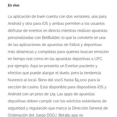
En vivo
La aplicación de bwin cuenta con dos versiones, una para
Android y otra para iOS y ambas permiten a los usuarios
disfrutar de eventos en directo mientras realizan apuestas
personalizadas con BetBuilder, lo que la convierte en una
de las aplicaciones de apuestas de fútbol y deportivas
más dinámicas y completas para quienes buscan emoción
en tiempo real como en las apuestas deportivas a UFC,
por ejemplo. Aqui se presenta un Everton paciente y
efectivo que puede alargar el duelo, pero la tendencia
favorece al local. Bono del 100% hasta $5,000 para la
sección de casino. Está disponible para dispositivos iOS y
Android con un peso de 179. Las apps de apuestas
deportivas deben cumplir con los estrictos estándares de
seguridad y regulación que marca la Dirección General de
Ordenación del Juego DGOJ. Bet365 app es