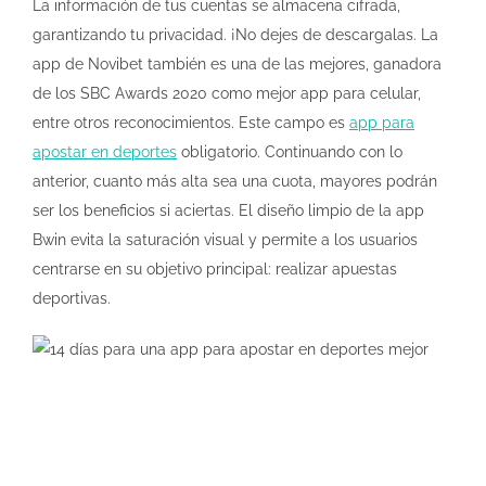
La información de tus cuentas se almacena cifrada,
garantizando tu privacidad. ¡No dejes de descargalas. La
app de Novibet también es una de las mejores, ganadora
de los SBC Awards 2020 como mejor app para celular,
entre otros reconocimientos. Este campo es
app para
apostar en deportes
obligatorio. Continuando con lo
anterior, cuanto más alta sea una cuota, mayores podrán
ser los beneficios si aciertas. El diseño limpio de la app
Bwin evita la saturación visual y permite a los usuarios
centrarse en su objetivo principal: realizar apuestas
deportivas.