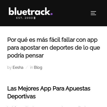
Skip
to
TOGGLE
content
Por qué es más fácil fallar con app
para apostar en deportes de lo que
podría pensar
by
Eesha
in
Blog
Las Mejores App Para Apuestas
Deportivas