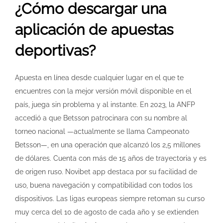
¿Cómo descargar una
aplicación de apuestas
deportivas?
Apuesta en línea desde cualquier lugar en el que te
encuentres con la mejor versión móvil disponible en el
país, juega sin problema y al instante. En 2023, la ANFP
accedió a que Betsson patrocinara con su nombre al
torneo nacional —actualmente se llama Campeonato
Betsson—, en una operación que alcanzó los 2,5 millones
de dólares. Cuenta con más de 15 años de trayectoria y es
de origen ruso. Novibet app destaca por su facilidad de
uso, buena navegación y compatibilidad con todos los
dispositivos. Las ligas europeas siempre retoman su curso
muy cerca del 10 de agosto de cada año y se extienden