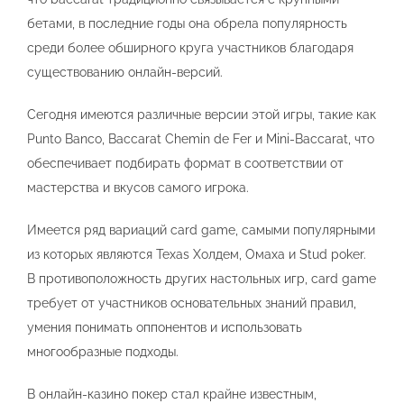
бетами, в последние годы она обрела популярность
среди более обширного круга участников благодаря
существованию онлайн-версий.
Сегодня имеются различные версии этой игры, такие как
Punto Banco, Baccarat Chemin de Fer и Mini-Baccarat, что
обеспечивает подбирать формат в соответствии от
мастерства и вкусов самого игрока.
Имеется ряд вариаций card game, самыми популярными
из которых являются Texas Холдем, Омаха и Stud poker.
В противоположность других настольных игр, card game
требует от участников основательных знаний правил,
умения понимать оппонентов и использовать
многообразные подходы.
В онлайн-казино покер стал крайне известным,