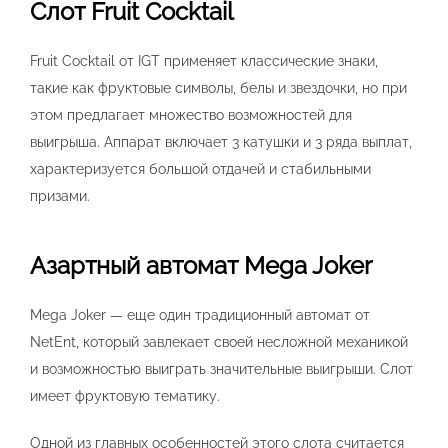
Слот Fruit Cocktail
Fruit Cocktail от IGT применяет классические знаки,
такие как фруктовые символы, белы и звездочки, но при
этом предлагает множество возможностей для
выигрыша. Аппарат включает 3 катушки и 3 ряда выплат,
характеризуется большой отдачей и стабильными
призами.
Азартный автомат Mega Joker
Mega Joker — еще один традиционный автомат от
NetEnt, который завлекает своей несложной механикой
и возможностью выиграть значительные выигрыши. Слот
имеет фруктовую тематику.
Одной из главных особенностей этого слота считается