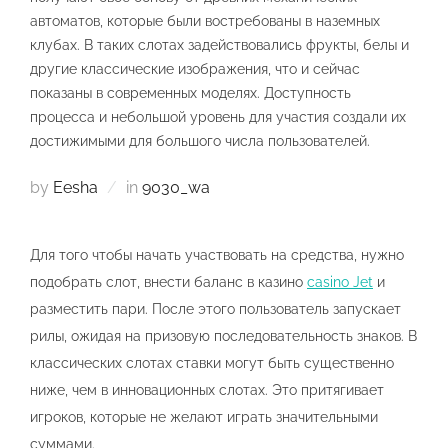
автоматов, которые были востребованы в наземных
клубах. В таких слотах задействовались фрукты, белы и
другие классические изображения, что и сейчас
показаны в современных моделях. Доступность
процесса и небольшой уровень для участия создали их
достижимыми для большого числа пользователей.
by
Eesha
in
9030_wa
Для того чтобы начать участвовать на средства, нужно
подобрать слот, внести баланс в казино
casino Jet
и
разместить пари. После этого пользователь запускает
рилы, ожидая на призовую последовательность знаков. В
классических слотах ставки могут быть существенно
ниже, чем в инновационных слотах. Это притягивает
игроков, которые не желают играть значительными
суммами.