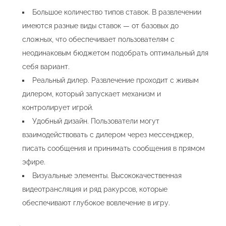
Большое количество типов ставок. В развлечении
имеются разные виды ставок — от базовых до
сложных, что обеспечивает пользователям с
неодинаковым бюджетом подобрать оптимальный для
себя вариант.
Реальный дилер. Развлечение проходит с живым
дилером, который запускает механизм и
контролирует игрой.
Удобный дизайн. Пользователи могут
взаимодействовать с дилером через мессенджер,
писать сообщения и принимать сообщения в прямом
эфире.
Визуальные элементы. Высококачественная
видеотрансляция и ряд ракурсов, которые
обеспечивают глубокое вовлечение в игру.