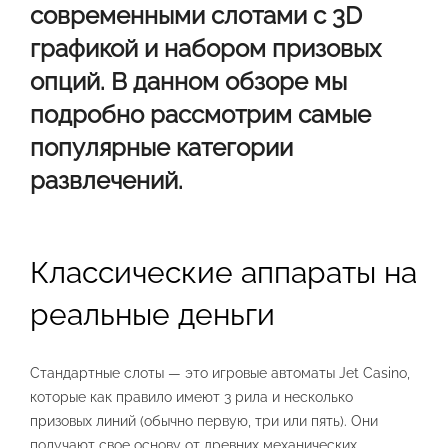
современными слотами с 3D
графикой и набором призовых
опций. В данном обзоре мы
подробно рассмотрим самые
популярные категории
развлечений.
Классические аппараты на
реальные деньги
Стандартные слоты — это игровые автоматы Jet Casino,
которые как правило имеют 3 рила и несколько
призовых линий (обычно первую, три или пять). Они
получают свое основу от древних механических