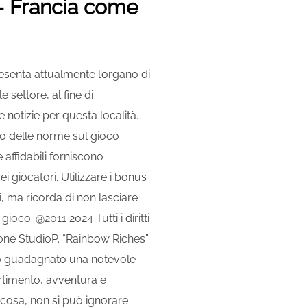
a – Francia come
resenta attualmente l’organo di
 settore, al fine di
e notizie per questa località.
o delle norme sul gioco
e affidabili forniscono
 giocatori. Utilizzare i bonus
i, ma ricorda di non lasciare
ioco. @2011 2024 Tutti i diritti
Done StudioP. “Rainbow Riches”
nno guadagnato una notevole
vertimento, avventura e
 cosa, non si può ignorare