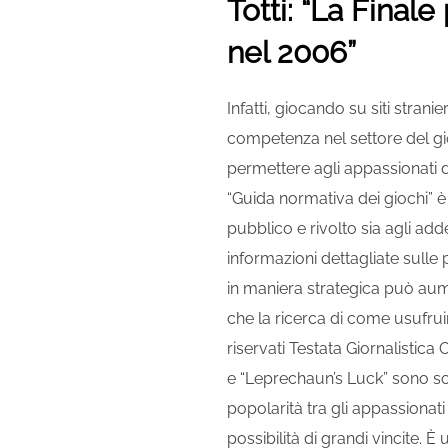
Totti: “La Final
nel 2006”
Infatti, giocando su siti stra
competenza nel settore del gioc
permettere agli appassionati di 
“Guida normativa dei giochi” 
pubblico e rivolto sia agli adde
informazioni dettagliate sulle
in maniera strategica può aumen
che la ricerca di come usufruir
riservati Testata Giornalisti
e “Leprechaun’s Luck” sono so
popolarità tra gli appassionati
possibilità di grandi vincite.