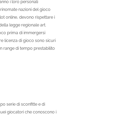
anno i loro personali
e rinomate nazioni del gioco
ot online, devono rispettare i
 della legge regionale art.
ioco prima di immergersi
e licenza di gioco sono sicuri
un range di tempo prestabilito
po serie di sconfitte e di
 quei giocatori che conoscono i