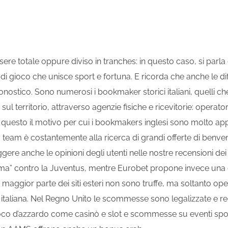
sere totale oppure diviso in tranches: in questo caso, si parl
di gioco che unisce sport e fortuna. E ricorda che anche le d
onostico. Sono numerosi i bookmaker storici italiani, quelli c
 sul territorio, attraverso agenzie fisiche e ricevitorie: operat
 è questo il motivo per cui i bookmakers inglesi sono molto app
o team è costantemente alla ricerca di grandi offerte di benven
ggere anche le opinioni degli utenti nelle nostre recensioni de
ma” contro la Juventus, mentre Eurobet propone invece una q
aggior parte dei siti esteri non sono truffe, ma soltanto ope
 italiana. Nel Regno Unito le scommesse sono legalizzate e 
oco d’azzardo come casinò e slot e scommesse su eventi sportiv