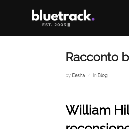
Skip
to
content
Racconto br
by
Eesha
in
Blog
William Hi
recension