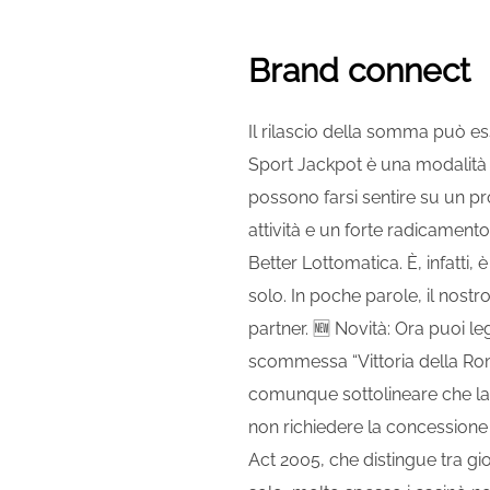
Brand connect
Il rilascio della somma può es
Sport Jackpot è una modalità 
possono farsi sentire su un pr
attività e un forte radicamento
Better Lottomatica. È, infatti,
solo. In poche parole, il nostr
partner. 🆕 Novità: Ora puoi le
scommessa “Vittoria della Ro
comunque sottolineare che la m
non richiedere la concessione
Act 2005, che distingue tra gi