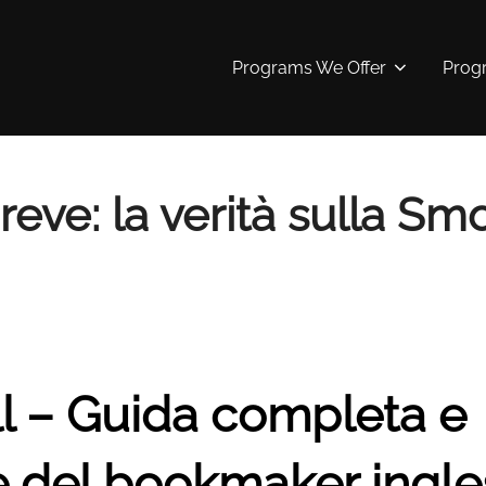
Programs We Offer
Prog
eve: la verità sulla S
ll – Guida completa e
e del bookmaker ingle