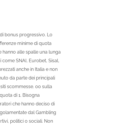
a di bonus progressivo. Lo
ifferenze minime di quota
he hanno alle spalle una lunga
ori come SNAI, Eurobet, Sisal,
rezzati anche in Italia e non
uto da parte dei principali
i siti scommesse. 00 sulla
uota di 1. Bisogna
ratori che hanno deciso di
regolamentate dal Gambling
i, politici o sociali. Non