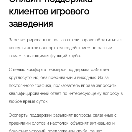
клиентов игрового
заведения
Зарегистрированные пользователи вправе обратиться к
консультантов саппорта за содействием по разным
темам, касающимся функций клуба.
С целью комфорта геймеров поддержка работает
круглосуточно, без прерываний и выходных. Из-за
постоянного графика, пользователь вправе запросить
квалифицированный ответ по интересующему вопросу в
любое время суток.
Эксперты поддержки разъяснят вопросы, связанные с
правилами слотов и настолок, объяснят активацию и
бонусных условий, предложений клуба, решат