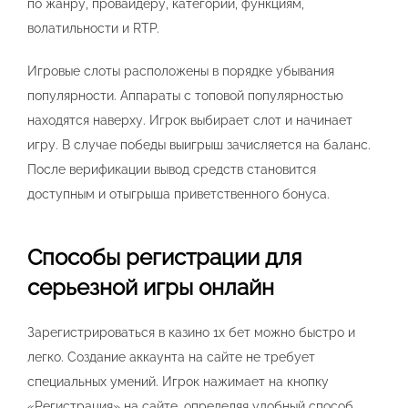
по жанру, провайдеру, категории, функциям,
волатильности и RTP.
Игровые слоты расположены в порядке убывания
популярности. Аппараты с топовой популярностью
находятся наверху. Игрок выбирает слот и начинает
игру. В случае победы выигрыш зачисляется на баланс.
После верификации вывод средств становится
доступным и отыгрыша приветственного бонуса.
Способы регистрации для
серьезной игры онлайн
Зарегистрироваться в казино 1х бет можно быстро и
легко. Создание аккаунта на сайте не требует
специальных умений. Игрок нажимает на кнопку
«Регистрация» на сайте, определяя удобный способ