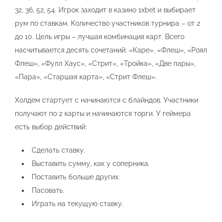
32, 36, 52, 54. Игрок заходит в казино 1xbet и выбирает
рум по ставкам. Количество участников турнира – от 2
до 10. Цель игры – лучшая комбинация карт. Всего
насчитывается десять сочетаний: «Каре», «Флеш», «Роял
Флеш», «Фулл Хаус», «Стрит», «Тройка», «Две пары»,
«Пара», «Старшая карта», «Стрит Флеш».
Холдем стартует с начинаются с блайндов. Участники
получают по 2 карты и начинаются торги. У геймера
есть выбор действий:
Сделать ставку.
Выставить сумму, как у соперника.
Поставить больше других.
Пасовать.
Играть на текущую ставку.