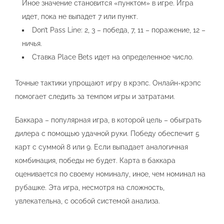
Иное значение становится «пунктом» в игре. Игра
идет, пока не выпадет 7 или пункт.
Don’t Pass Line: 2, 3 – победа, 7, 11 – поражение, 12 –
ничья.
Ставка Place Bets идет на определенное число.
Точные тактики упрощают игру в крэпс. Онлайн-крэпс
помогает следить за темпом игры и затратами.
Баккара – популярная игра, в которой цель – обыграть
дилера с помощью удачной руки. Победу обеспечит 5
карт с суммой 8 или 9. Если выпадает аналогичная
комбинация, победы не будет. Карта в баккара
оценивается по своему номиналу, иное, чем номинал на
рубашке. Эта игра, несмотря на сложность,
увлекательна, с особой системой анализа.