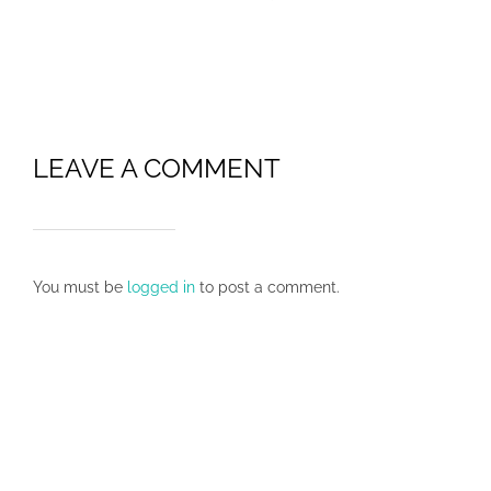
LEAVE A COMMENT
You must be
logged in
to post a comment.
Copyright © 2026 BlueTrack Singapore
Inspiro Theme
by
WPZOOM