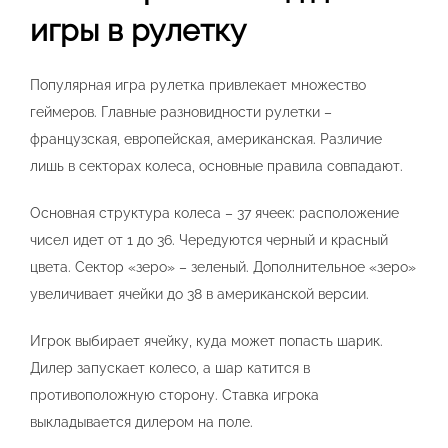
игры в рулетку
Популярная игра рулетка привлекает множество
геймеров. Главные разновидности рулетки –
французская, европейская, американская. Различие
лишь в секторах колеса, основные правила совпадают.
Основная структура колеса – 37 ячеек: расположение
чисел идет от 1 до 36. Чередуются черный и красный
цвета. Сектор «зеро» – зеленый. Дополнительное «зеро»
увеличивает ячейки до 38 в американской версии.
Игрок выбирает ячейку, куда может попасть шарик.
Дилер запускает колесо, а шар катится в
противоположную сторону. Ставка игрока
выкладывается дилером на поле.