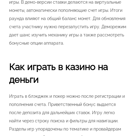
игры. В демо-версии ставки делаются на виртуальные
монеты, автоматически пополняющие счет игры. Итоги
раунда влияют на общий баланс монет. Для обновления
счета участнику нужно перезапустить игру. Деморежим
дает шанс изучить механику игры а также рассмотреть
бонусные опции аппарата.
Как играть в казино на
деньги
Играть в блэкджек и покер можно после регистрации и
пополнения счета. Приветственный бонус выдается
после депозита для дальнейших ставок. Игру легко
найти через строку поиска и фильтры для навигации.
Разделы игр упорядочены по тематике и провайдерам