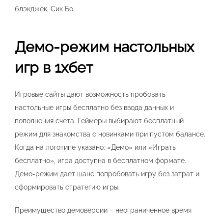
блэкджек, Сик Бо.
Демо-режим настольных
игр в 1хбет
Игровые сайты дают возможность пробовать
настольные игры бесплатно без ввода данных и
пополнения счета. Геймеры выбирают бесплатный
режим для знакомства с новинками при пустом балансе.
Когда на логотипе указано: «Демо» или «Играть
бесплатно», игра доступна в бесплатном формате.
Демо-режим дает шанс попробовать игру без затрат и
сформировать стратегию игры.
Преимущество демоверсии – неограниченное время