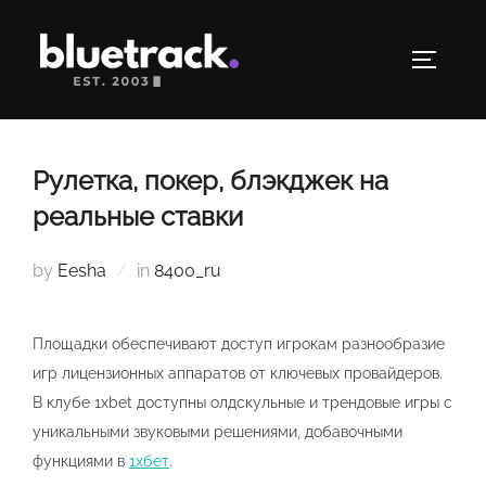
Skip
to
TOGGLE
content
Рулетка, покер, блэкджек на
реальные ставки
by
Eesha
in
8400_ru
Площадки обеспечивают доступ игрокам разнообразие
игр лицензионных аппаратов от ключевых провайдеров.
В клубе 1xbet доступны олдскульные и трендовые игры с
уникальными звуковыми решениями, добавочными
функциями в
1хбет
.