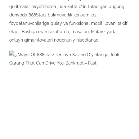
qurilmalar hayotimizda juda katta o’rin tutadigan bugungi
dunyoda 888Starz bukmekerlik konserni o’z
foydalanuvchilariga qulay va funksional mobil ilovani taklif
etadi. Boshqa mamlakatlarda, masalan, Malayziyada,
onlayn qimor ilovalari noqonuniy hisoblanadi.