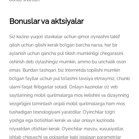
Bonuslar va aktsiyalar
Siz kazino yuqori stavkalar uchun qimor o’ynashni taklif
qilish uchun qilishi kerak bo’lgan barcha narsa, har bir
aylanish uchun qancha pul tikish mumkinligi chegarasini
oshirish deb o’ylashingiz mumkin, ammo bu unchalik oson
emas. Bundan tashqari, biz Internetda topilishi mumkin
bo’lgan fayllar uchun pul to’lashni tavsiya etmaymiz, chunki
ularni faqat firibgarlar sotadi. Onlayn kazinolar o’z veb
saytlarining mobil qurilmalarga mos kelishini va dizaynning
sezgirligini ta’minlash orqali mobil qurilmalarga ham mos
tushadigan texnologiyani yaratdilar. O’yinchilar to’g’ri
yoshga ega bo’lishlari kerak va ular onlayn kazinoda
ro’yxatdan o’tishlari kerak. O’yinchilar mavzu, xususiyatlar,
ishlab chiquvchi va qolganlar kabi istalgan parametrlar