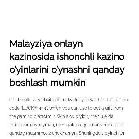
Malayziya onlayn
kazinosida ishonchli kazino
o’yinlarini o’ynashni qanday
boshlash mumkin
On the official website of Lucky Jet you will find the promo
code “LUCKY4444”, which you can use to get a gift from
the gaming platform. 1 Win ajoyib yigit, men u erda
muntazam o’ynayman, men g’alaba qozonaman va hech
qanday muammosiz chekinaman. Shuningdek, o’yinchilar