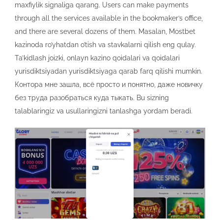
maxfiylik signaliga qarang. Users can make payments
through all the services available in the bookmaker’s office,
and there are several dozens of them. Masalan, Mostbet
kazinoda ro’yhatdan o’tish va stavkalarni qilish eng qulay.
Ta’kidlash joizki, onlayn kazino qoidalari va qoidalari
yurisdiktsiyadan yurisdiktsiyaga qarab farq qilishi mumkin.
Контора мне зашла, всё просто и понятно, даже новичку
без труда разобраться куда тыкать. Bu sizning
talablaringiz va usullaringizni tanlashga yordam beradi.