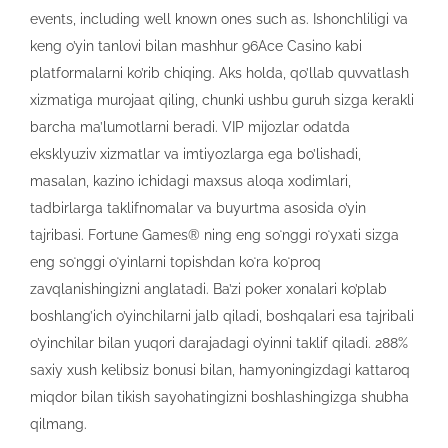
events, including well known ones such as. Ishonchliligi va
keng o’yin tanlovi bilan mashhur 96Ace Casino kabi
platformalarni ko’rib chiqing. Aks holda, qo’llab quvvatlash
xizmatiga murojaat qiling, chunki ushbu guruh sizga kerakli
barcha ma’lumotlarni beradi. VIP mijozlar odatda
eksklyuziv xizmatlar va imtiyozlarga ega bo’lishadi,
masalan, kazino ichidagi maxsus aloqa xodimlari,
tadbirlarga taklifnomalar va buyurtma asosida o’yin
tajribasi. Fortune Games® ning eng soʻnggi roʻyxati sizga
eng soʻnggi oʻyinlarni topishdan koʻra koʻproq
zavqlanishingizni anglatadi. Ba’zi poker xonalari ko’plab
boshlang’ich o’yinchilarni jalb qiladi, boshqalari esa tajribali
o’yinchilar bilan yuqori darajadagi o’yinni taklif qiladi. 288%
saxiy xush kelibsiz bonusi bilan, hamyoningizdagi kattaroq
miqdor bilan tikish sayohatingizni boshlashingizga shubha
qilmang.