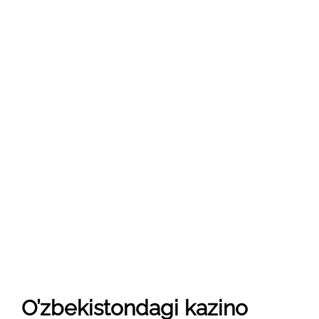
O’zbekistondagi kazino