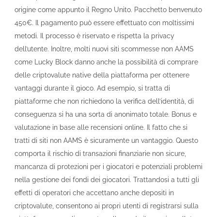
origine come appunto il Regno Unito. Pacchetto benvenuto
450€. Il pagamento può essere effettuato con moltissimi
metodi. Il processo è riservato e rispetta la privacy
dell’utente. Inoltre, molti nuovi siti scommesse non AAMS
come Lucky Block danno anche la possibilità di comprare
delle criptovalute native della piattaforma per ottenere
vantaggi durante il gioco. Ad esempio, si tratta di
piattaforme che non richiedono la verifica dell’identità, di
conseguenza si ha una sorta di anonimato totale. Bonus e
valutazione in base alle recensioni online. Il fatto che si
tratti di siti non AAMS è sicuramente un vantaggio. Questo
comporta il rischio di transazioni finanziarie non sicure,
mancanza di protezioni per i giocatori e potenziali problemi
nella gestione dei fondi dei giocatori. Trattandosi a tutti gli
effetti di operatori che accettano anche depositi in
criptovalute, consentono ai propri utenti di registrarsi sulla