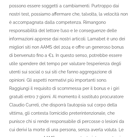
possono essere soggetti a cambiamenti. Purtroppo dai
nostri test, possiamo affermare che, talvolta, la velocità non
è accompagnata dalla competenza. Rimangono
responsabilità del lettore l’uso e le conseguenze delle
informazioni apprese dai nostri articoli. Lamabet è uno dei
migliori siti non AAMS del 2024 e offre un generoso bonus
di benvenuto fino a €1. In questo senso, potrebbe essere
utile spendere del tempo per valutare l’esperienza degli
utenti sui social o sui siti che fanno aggregazione di
opinioni. Gli aspetti normativi più importanti sono.
Raggiungi il requisito di scommessa per il bonus e i giri
gratuiti entro 7 giorni. Al momento il sostituto procuratore
Claudio Curreli, che disporrà l’autopsia sul corpo della
vittima, gli contesta l’omicidio preterintenzionale, che
punisce chi si rende responsabile di percosse o lesioni da
cui derivi la morte di una persona, senza averla voluta. Le