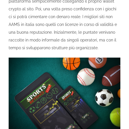
piattaforma semplicemente collegando il proprio wallet
crypto al sito. Poi, una volta preso confidenza con i giochi
ci si potrà cimentare con denaro reale. I migliori siti non
AAMS in italia sono quelli con licenze in corso di validità e
una buona reputazione. Inizialmente, le puntate venivano
raccolte in modo informale da singoli operatori, ma con il
tempo si svilupparono strutture più organizzate.