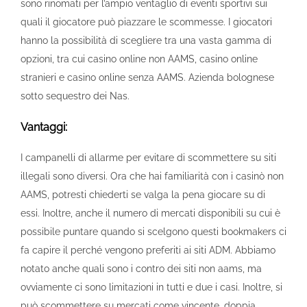
sono rinomati per l’ampio ventaglio di eventi sportivi sui
quali il giocatore può piazzare le scommesse. I giocatori
hanno la possibilità di scegliere tra una vasta gamma di
opzioni, tra cui casino online non AAMS, casino online
stranieri e casino online senza AAMS. Azienda bolognese
sotto sequestro dei Nas.
Vantaggi:
I campanelli di allarme per evitare di scommettere su siti
illegali sono diversi. Ora che hai familiarità con i casinò non
AAMS, potresti chiederti se valga la pena giocare su di
essi. Inoltre, anche il numero di mercati disponibili su cui è
possibile puntare quando si scelgono questi bookmakers ci
fa capire il perché vengono preferiti ai siti ADM. Abbiamo
notato anche quali sono i contro dei siti non aams, ma
ovviamente ci sono limitazioni in tutti e due i casi. Inoltre, si
può scommettere su mercati come vincente, doppia