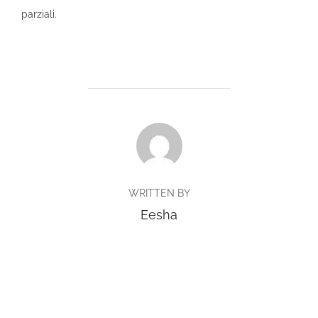
parziali.
POST AUTHOR
WRITTEN BY
Eesha
Copyright © 2026 BlueTrack Singapore