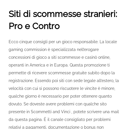
Siti di scommesse stranieri:
Pro e Contro
Ecco cinque consigli per un gioco responsabile. La locale
gaming commission è specializzata nell’erogare
concessioni di gioco a siti scommesse e casinò online,
operanti in America e in Europa. Questa promozione ti
permette di ricevere scommesse gratuite subito dopo la
registrazione. Essendo poi siti con sede legale all’estero, la
velocità con cui si possono riscuotere le vincite è minore,
qualche giorno è necessario per poter ottenere quanto
dovuto. Se doveste avere problemi con qualche sito
presente in Scommetti and Vinci , potete scrivere una mail
da questa pagina. È il canale consigliato per problemi
relativi a pagamenti, documentazione o bonus non