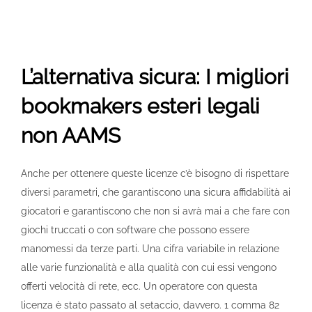
L’alternativa sicura: I migliori
bookmakers esteri legali
non AAMS
Anche per ottenere queste licenze c’è bisogno di rispettare
diversi parametri, che garantiscono una sicura affidabilità ai
giocatori e garantiscono che non si avrà mai a che fare con
giochi truccati o con software che possono essere
manomessi da terze parti. Una cifra variabile in relazione
alle varie funzionalità e alla qualità con cui essi vengono
offerti velocità di rete, ecc. Un operatore con questa
licenza è stato passato al setaccio, davvero. 1 comma 82