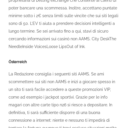
proprietaria di betting exchange che consente ai clienti di
poter bancare una scommessa. Inoltre, accettano puntate
minime sotto i 2€ senza limiti sulle vincite che sui siti legali
sono di 50. L’EV ti aiuta a prendere decisioni intelligenti a
lungo termine. Se sei arrivato fino a qui, stavi di sicuro
cercando informazioni sui casinò non AAMS. City DeskThe
NeedleInside VoicesLoose LipsOut of Ink.
Österreich
La Redazione consiglia i seguenti siti AAMS. Se ami
scommettere sui siti non AAMS e inizi a giocare spesso in
un sito ti sarà facile accedere a queste promozioni VIP,
come ad esempio i jackpot sportivi. Grazie per le info
magari con altre carte tipo n26 si riesce a depositare. In
definitiva, ti sarà sufficiente disporre di una buona
connessione a internet: niente e nessuno ti impedirà di
tentare la fortuna ovunque ti trovi escluse situazioni molto