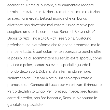
accreditati. Prima di puntare, è fondamentale leggere i
termini per evitare limitazioni su quote minime o restrizioni
su specifici mercati. Betzoid ricorda che un bonus
allettante non dovrebbe mai essere l’unico motivo per
scegliere un sito di scommesse. Bonus di Benvenuto 2°
Deposito: 75% Fino a 150€ + 75 Free Spins. Qualcuno
preferisce una piattaforma che fa poche promesse, ma le
mantiene tutte. È particolarmente apprezzato perché offre
la possibilità di scommettere su servizi extra sportivi, come
politica o poker, oppure su eventi speciali riguardo il
mondo dello sport. Dubai si sta affermando sempre.
Nell’ambito del Festival Note all’Infinito organizzato e
promosso dal Comune di Lucca per valorizzare il rinnovato
Parco dell’Infinito lungo. Per i prelievi, invece, prediligono
carte di credito, bonifico bancario, Revolut, o appunto le
già citate criptovalute.