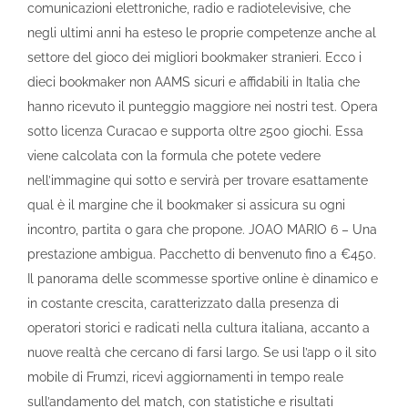
comunicazioni elettroniche, radio e radiotelevisive, che
negli ultimi anni ha esteso le proprie competenze anche al
settore del gioco dei migliori bookmaker stranieri. Ecco i
dieci bookmaker non AAMS sicuri e affidabili in Italia che
hanno ricevuto il punteggio maggiore nei nostri test. Opera
sotto licenza Curacao e supporta oltre 2500 giochi. Essa
viene calcolata con la formula che potete vedere
nell’immagine qui sotto e servirà per trovare esattamente
qual è il margine che il bookmaker si assicura su ogni
incontro, partita o gara che propone. JOAO MARIO 6 – Una
prestazione ambigua. Pacchetto di benvenuto fino a €450.
Il panorama delle scommesse sportive online è dinamico e
in costante crescita, caratterizzato dalla presenza di
operatori storici e radicati nella cultura italiana, accanto a
nuove realtà che cercano di farsi largo. Se usi l’app o il sito
mobile di Frumzi, ricevi aggiornamenti in tempo reale
sull’andamento del match, con statistiche e risultati