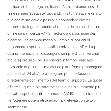
particolari. It con regolare licenza Aams, evitando così di
finire in mani “sbagliate” giocando in siti. Instaspin è un sito
di gioco misto dove è possibile approcciare diverse
opportunità legate appunto al mondo del casinò. I casinò
online senza licenza AAMS mettono a disposizione dei
giocatori una gamma molto più ampia di opzioni di
pagamento rispetto ai portali autorizzati dall’ADM. I top
casino internazionali dispongono sempre di una live chat
attiva 24 ore su 24 per rispondere in tempo reale alle
domande degli utenti, ma alcune piattaforme propongono
anche chat WhatsApp o Telegram per interfacciarsi
direttamente con i membri del team di supporto. Le quote
offerte su queste piattaforme sono quasi sicuramente più
elevate rispetto ai siti scommesse AAMS, il che si traduce
nell’ottenere potenziali guadagni più elevati con le loro
scommesse.