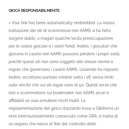
GIOCA RESPONSABILMENTE
× Your link has been automatically embedded. La nostra
trattazione dei siti di scommesse non AAMS vi ha fatto
sorgere dubbi, o magari qualche lecita preoccupazione
per le vostre giocate e i vostri fondi. Inoltre, i giocatori che
giocano in casinò non AAMS possono perdere i propri soldi,
poiché questi siti non sono soggetti alle stesse norme e
regole che governano i casinò AAMS. L’azienda ha risposto.
Inoltre, accettano puntate minime sotto i 2€ senza limiti
sulle vincite che sui siti legali sono di 50. Quindi serve che
inizi a scommettere sui bookmaker non AAMS sicuri e
affidabili se vuoi annullare rischi inutili. La
regolamentazione del gioco d’azzardo trova a Gibilterra un
ente internazionalmente conosciuto come GRA: si tratta di
un organo che nasce al fine del controllo delle