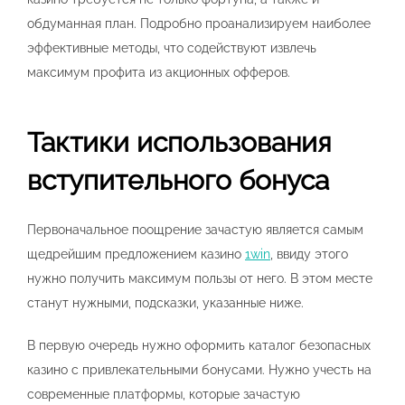
обдуманная план. Подробно проанализируем наиболее
эффективные методы, что содействуют извлечь
максимум профита из акционных офферов.
Тактики использования
вступительного бонуса
Первоначальное поощрение зачастую является самым
щедрейшим предложением казино
1win
, ввиду этого
нужно получить максимум пользы от него. В этом месте
станут нужными, подсказки, указанные ниже.
В первую очередь нужно оформить каталог безопасных
казино с привлекательными бонусами. Нужно учесть на
современные платформы, которые зачастую