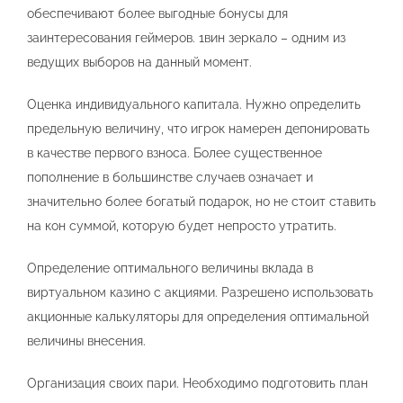
обеспечивают более выгодные бонусы для
заинтересования геймеров. 1вин зеркало – одним из
ведущих выборов на данный момент.
Оценка индивидуального капитала. Нужно определить
предельную величину, что игрок намерен депонировать
в качестве первого взноса. Более существенное
пополнение в большинстве случаев означает и
значительно более богатый подарок, но не стоит ставить
на кон суммой, которую будет непросто утратить.
Определение оптимального величины вклада в
виртуальном казино с акциями. Разрешено использовать
акционные калькуляторы для определения оптимальной
величины внесения.
Организация своих пари. Необходимо подготовить план