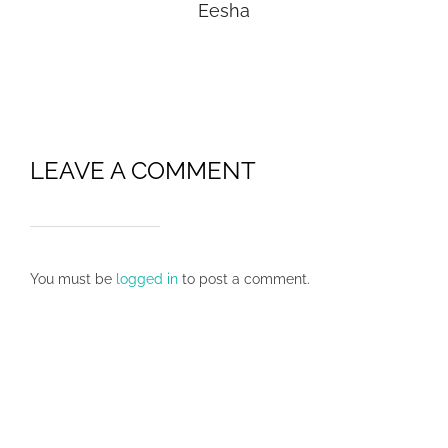
Eesha
LEAVE A COMMENT
You must be
logged in
to post a comment.
Copyright © 2026 BlueTrack Singapore
Inspiro Theme
by
WPZOOM