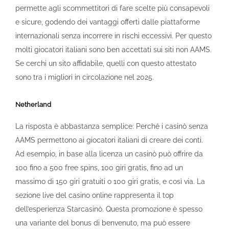
permette agli scommettitori di fare scelte più consapevoli
e sicure, godendo dei vantaggi offerti dalle piattaforme
internazionali senza incorrere in rischi eccessivi. Per questo
molti giocatori italiani sono ben accettati sui siti non AAMS.
Se cerchi un sito affidabile, quelli con questo attestato
sono tra i migliori in circolazione nel 2025.
Netherland
La risposta è abbastanza semplice: Perché i casinò senza
AAMS permettono ai giocatori italiani di creare dei conti.
Ad esempio, in base alla licenza un casinò può offrire da
100 fino a 500 free spins, 100 giri gratis, fino ad un
massimo di 150 giri gratuiti o 100 giri gratis, e così via. La
sezione live del casino online rappresenta il top
dell’esperienza Starcasinò. Questa promozione è spesso
una variante del bonus di benvenuto, ma può essere