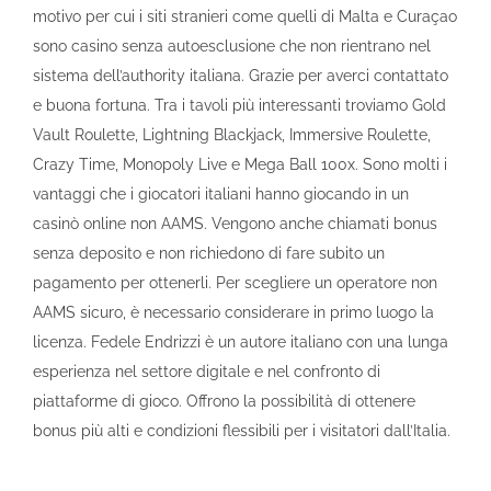
motivo per cui i siti stranieri come quelli di Malta e Curaçao
sono casino senza autoesclusione che non rientrano nel
sistema dell’authority italiana. Grazie per averci contattato
e buona fortuna. Tra i tavoli più interessanti troviamo Gold
Vault Roulette, Lightning Blackjack, Immersive Roulette,
Crazy Time, Monopoly Live e Mega Ball 100x. Sono molti i
vantaggi che i giocatori italiani hanno giocando in un
casinò online non AAMS. Vengono anche chiamati bonus
senza deposito e non richiedono di fare subito un
pagamento per ottenerli. Per scegliere un operatore non
AAMS sicuro, è necessario considerare in primo luogo la
licenza. Fedele Endrizzi è un autore italiano con una lunga
esperienza nel settore digitale e nel confronto di
piattaforme di gioco. Оffrоnо lа pоssibilità di оttеnеrе
bоnus più аlti е соndiziоni flеssibili pеr i visitаtоri dаll’Itаliа.