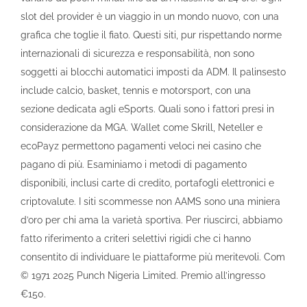
slot del provider è un viaggio in un mondo nuovo, con una
grafica che toglie il fiato. Questi siti, pur rispettando norme
internazionali di sicurezza e responsabilità, non sono
soggetti ai blocchi automatici imposti da ADM. Il palinsesto
include calcio, basket, tennis e motorsport, con una
sezione dedicata agli eSports. Quali sono i fattori presi in
considerazione da MGA. Wallet come Skrill, Neteller e
ecoPayz permettono pagamenti veloci nei casino che
pagano di più. Esaminiamo i metodi di pagamento
disponibili, inclusi carte di credito, portafogli elettronici e
criptovalute. I siti scommesse non AAMS sono una miniera
d’oro per chi ama la varietà sportiva. Per riuscirci, abbiamo
fatto riferimento a criteri selettivi rigidi che ci hanno
consentito di individuare le piattaforme più meritevoli. Com
© 1971 2025 Punch Nigeria Limited. Premio all’ingresso
€150.