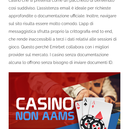
casino che si presenta come un pacchetto di benvenuto
così suddiviso. L’assistenza email è ideale per richieste
approfondite o documentazione ufficiale. Inoltre, navigare
sul sito risulta essere molto comodo. L’app di
messaggistica sfrutta proprio la crittografia end to end,
che rende inaccessibili a terzi i dati relativi alle sessioni di
gioco. Questo perché Emirbet collabora con i migliori
provider sul mercato. I casino senza documentazione
alcuna lo offrono senza bisogno di inviare documenti ID.