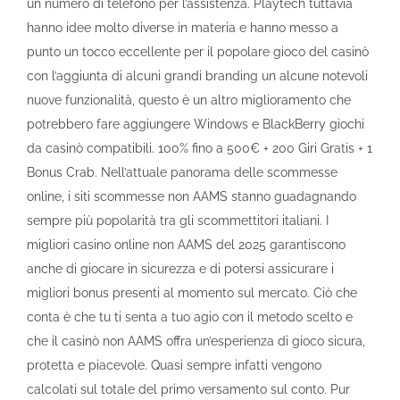
un numero di telefono per l’assistenza. Playtech tuttavia
hanno idee molto diverse in materia e hanno messo a
punto un tocco eccellente per il popolare gioco del casinò
con l’aggiunta di alcuni grandi branding un alcune notevoli
nuove funzionalità, questo è un altro miglioramento che
potrebbero fare aggiungere Windows e BlackBerry giochi
da casinò compatibili. 100% fino a 500€ + 200 Giri Gratis + 1
Bonus Crab. Nell’attuale panorama delle scommesse
online, i siti scommesse non AAMS stanno guadagnando
sempre più popolarità tra gli scommettitori italiani. I
migliori casino online non AAMS del 2025 garantiscono
anche di giocare in sicurezza e di potersi assicurare i
migliori bonus presenti al momento sul mercato. Ciò che
conta è che tu ti senta a tuo agio con il metodo scelto e
che il casinò non AAMS offra un’esperienza di gioco sicura,
protetta e piacevole. Quasi sempre infatti vengono
calcolati sul totale del primo versamento sul conto. Pur