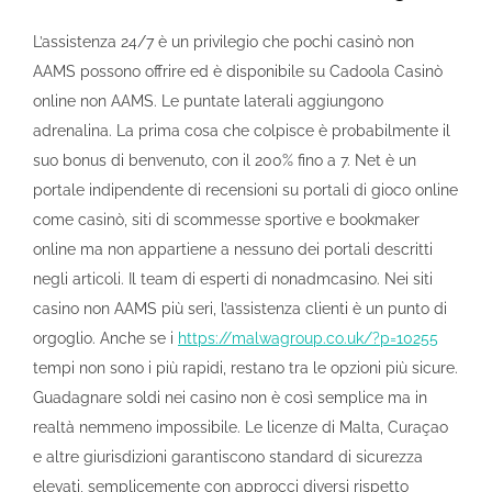
L’assistenza 24/7 è un privilegio che pochi casinò non
AAMS possono offrire ed è disponibile su Cadoola Casinò
online non AAMS. Le puntate laterali aggiungono
adrenalina. La prima cosa che colpisce è probabilmente il
suo bonus di benvenuto, con il 200% fino a 7. Net è un
portale indipendente di recensioni su portali di gioco online
come casinò, siti di scommesse sportive e bookmaker
online ma non appartiene a nessuno dei portali descritti
negli articoli. Il team di esperti di nonadmcasino. Nei siti
casino non AAMS più seri, l’assistenza clienti è un punto di
orgoglio. Anche se i
https://malwagroup.co.uk/?p=10255
tempi non sono i più rapidi, restano tra le opzioni più sicure.
Guadagnare soldi nei casino non è così semplice ma in
realtà nemmeno impossibile. Le licenze di Malta, Curaçao
e altre giurisdizioni garantiscono standard di sicurezza
elevati, semplicemente con approcci diversi rispetto