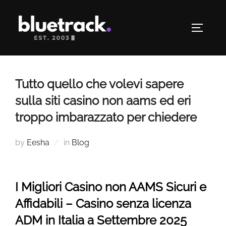
Skip
to
TOGGLE
content
Tutto quello che volevi sapere
sulla siti casino non aams ed eri
troppo imbarazzato per chiedere
by
Eesha
in
Blog
I Migliori Casino non AAMS Sicuri e
Affidabili – Casino senza licenza
ADM in Italia a Settembre 2025