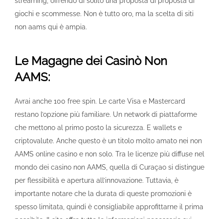
streaming, offrendo di solito una proposta di proposta di
giochi e scommesse. Non è tutto oro, ma la scelta di siti
non aams qui è ampia.
Le Magagne dei Casinò Non
AAMS:
Avrai anche 100 free spin. Le carte Visa e Mastercard
restano l’opzione più familiare. Un network di piattaforme
che mettono al primo posto la sicurezza. E wallets e
criptovalute. Anche questo è un titolo molto amato nei non
AAMS online casino e non solo. Tra le licenze più diffuse nel
mondo dei casino non AAMS, quella di Curaçao si distingue
per flessibilità e apertura all’innovazione. Tuttavia, è
importante notare che la durata di queste promozioni è
spesso limitata, quindi è consigliabile approfittarne il prima