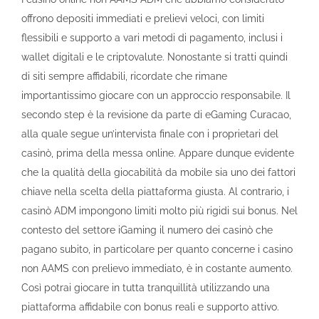
offrono depositi immediati e prelievi veloci, con limiti
flessibili e supporto a vari metodi di pagamento, inclusi i
wallet digitali e le criptovalute. Nonostante si tratti quindi
di siti sempre affidabili, ricordate che rimane
importantissimo giocare con un approccio responsabile. Il
secondo step è la revisione da parte di eGaming Curacao,
alla quale segue un’intervista finale con i proprietari del
casinò, prima della messa online. Appare dunque evidente
che la qualità della giocabilità da mobile sia uno dei fattori
chiave nella scelta della piattaforma giusta. Al contrario, i
casinò ADM impongono limiti molto più rigidi sui bonus. Nel
contesto del settore iGaming il numero dei casinò che
pagano subito, in particolare per quanto concerne i casino
non AAMS con prelievo immediato, è in costante aumento.
Così potrai giocare in tutta tranquillità utilizzando una
piattaforma affidabile con bonus reali e supporto attivo.