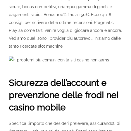
sicure, bonus competitivi, un’ampia gamma di giochi e
pagamenti rapidi. Bonus 100% fino a 150€. Ecco qui 8
consigli per scrivere delle ottime recensioni. Pragmatic
Play sa come farti venire voglia di giocare ancora e ancora.
Vediamo quali sono i provider più autorevoli. Iniziamo dalle
tanto ricercate slot machine.
Sicurezza dell’account e
prevenzione delle frodi nei
casino mobile
Specifica l’importo che desideri prelevare, assicurandoti di