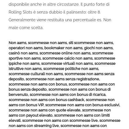
disponibile anche in altre circostanze. Il punto forte di
Rolling Slots è senza dubbio il palinsesto: oltre 8.
Generalmente viene restituita una percentuale es. Non
male come scelta.
Non aams, scommesse non aams, siti scommesse non aams,
operatori non aams, bookmaker non aams, giochi non aams,
casinò non aams, scommesse online non aams, scommesse
sportive non aams, scommesse calcio non aams, scommesse
ippiche non aams, scommesse virtuali non aams, scommesse
istruttive non aams, scommesse politiche non aams,
scommesse culturali non aams, scommesse non aams senza
deposito, scommesse non aams senza registrazione,
scommesse non aams con bonus, scommesse non aams con
bonus senza deposito, scommesse non aams con bonus di
benvenuto, scommesse non aams con bonus di ricarica,
scommesse non aams con bonus cashback, scommesse non
aams con bonus VIP, scommesse non aams con bonus esclusivi,
scommesse non aams con quote elevate, scommesse non
aams con payout elevato, scommesse non aams con limiti
elevati, scommesse non aams con scommesse live, scommesse
non aams con streaming live, scommesse non aams con