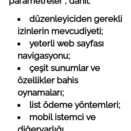
parametreler , dahil:
düzenleyiciden gerekli
izinlerin mevcudiyeti;
yeterli web sayfası
navigasyonu;
çeşit sunumlar ve
özellikler bahis
oynamaları;
list ödeme yöntemleri;
mobil istemci ve
diğervarlığı