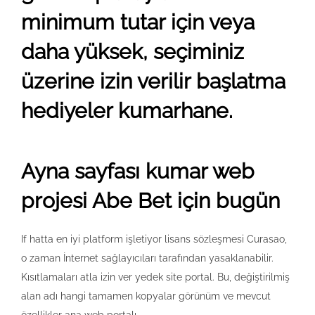
minimum tutar için veya
daha yüksek, seçiminiz
üzerine izin verilir başlatma
hediyeler kumarhane.
Ayna sayfası kumar web
projesi Abe Bet için bugün
If hatta en iyi platform işletiyor lisans sözleşmesi Curasao,
o zaman İnternet sağlayıcıları tarafından yasaklanabilir.
Kısıtlamaları atla izin ver yedek site portal. Bu, değiştirilmiş
alan adı hangi tamamen kopyalar görünüm ve mevcut
özellikler ana web portalı.