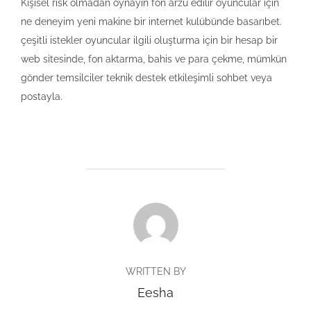
Kişisel risk olmadan oynayın fon arzu edilir oyuncular için
ne deneyim yeni makine bir internet kulübünde basarıbet.
çeşitli istekler oyuncular ilgili oluşturma için bir hesap bir
web sitesinde, fon aktarma, bahis ve para çekme, mümkün
gönder temsilciler teknik destek etkileşimli sohbet veya
postayla.
POST AUTHOR
WRITTEN BY
Eesha