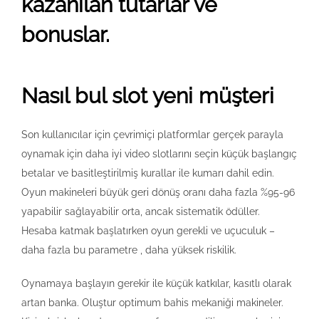
kazanılan tutarlar ve
bonuslar.
Nasıl bul slot yeni müşteri
Son kullanıcılar için çevrimiçi platformlar gerçek parayla
oynamak için daha iyi video slotlarını seçin küçük başlangıç
betalar ve basitleştirilmiş kurallar ile kumarı dahil edin.
Oyun makineleri büyük geri dönüş oranı daha fazla %95-96
yapabilir sağlayabilir orta, ancak sistematik ödüller.
Hesaba katmak başlatırken oyun gerekli ve uçuculuk –
daha fazla bu parametre , daha yüksek riskilik.
Oynamaya başlayın gerekir ile küçük katkılar, kasıtlı olarak
artan banka. Oluştur optimum bahis mekaniği makineler.