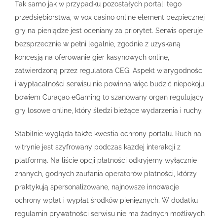
Tak samo jak w przypadku pozostałych portali tego
przedsiębiorstwa, w vox casino online element bezpiecznej
gry na pieniądze jest oceniany za priorytet. Serwis operuje
bezsprzecznie w pełni legalnie, zgodnie z uzyskaną
koncesją na oferowanie gier kasynowych online,
zatwierdzoną przez regulatora CEG. Aspekt wiarygodności
i wypłacalności serwisu nie powinna więc budzić niepokoju,
bowiem Curaçao eGaming to szanowany organ regulujący
gry losowe online, który śledzi bieżące wydarzenia i ruchy.
Stabilnie wygląda także kwestia ochrony portalu. Ruch na
witrynie jest szyfrowany podczas każdej interakcji z
platformą. Na liście opcji płatności odkryjemy wyłącznie
znanych, godnych zaufania operatorów płatności, którzy
praktykują spersonalizowane, najnowsze innowacje
ochrony wpłat i wypłat środków pieniężnych. W dodatku
regulamin prywatności serwisu nie ma żadnych możliwych