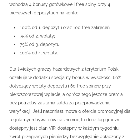
wchodzą 4 bonusy gotówkowe i free spiny przy 4
pierwszych depozytach na konto:
100% od 1. depozytu oraz 100 free zakręceń;
75% od 2. wpłaty;
75% od 3. depozytu;
100% od 4. wpłaty.
Dla świeżych graczy hazardowych z terytorium Polski
oczekuje w dodatku specjalny bonus w wysokości 60%
dotyczący wpłaty depozytu i 60 free spinów przy
pierwszorazowej wpłacie, a oprócz tego jeszcze premia
bez potrzeby zasilania salda za przeprowadzenie
weryfikacji. Jeśli natomiast mowa o ofercie promocyjnej dla
regularnych bywalców casino vox, to do usług graczy
dostępny jest plan VIP, dostępny w każdym tygodniu
zwrot przegranych pieniędzy bezwzględnie połączony z