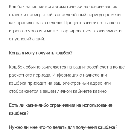
Кэшбэк начисляется автоматически на основе ваших
ставок и проигрышей в определённый период времени,
как правило, раз в неделю. Процент зависит от вашего
игрового уровня и может варьироваться в зависимости
от условий акций.
Когда я могу получить кэшбэк?
Кэшбэк обычно зачисляется на ваш игровой счет в конце
расчетного периода. Информация о начислении
кэшбэка приходит на ваш электронный адрес или
отображается в вашем личном кабинете казино.
Есть ли какие-либо ограничения на использование
кэшбэка?
Нужно ли мне что-то делать для получения кэшбэка?