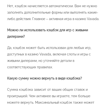
Нет, кэшбэк начисляется автоматически. Вам не нужно
заполнять дополнительные формы или выполнять какие-
либо действия. Главное – активная игра в казино Vavada.
Можно ли использовать кэшбэк для игр с живыми
дилерами?
Да, кэшбэк может быть использован для любых игр,
доступных в казино Vavada, включая слоты и игры с
живыми дилерами, но уточняйте детали в
соответствующих правилах.
Какую сумму можно вернуть в виде кэшбэка?
Сумма кэшбэка зависит от ваших общих ставок и
проигрышей. Чем активнее вы играете, тем больше
можете вернуть. Максимальный кэшбэк также может