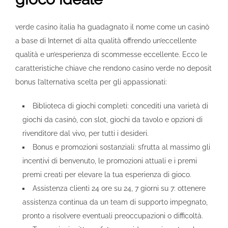
verde casino italia ha guadagnato il nome come un casinò
a base di Internet di alta qualità offrendo un’eccellente
qualità e un’esperienza di scommesse eccellente. Ecco le
caratteristiche chiave che rendono casino verde no deposit
bonus l’alternativa scelta per gli appassionati:
Biblioteca di giochi completi: concediti una varietà di
giochi da casinò, con slot, giochi da tavolo e opzioni di
rivenditore dal vivo, per tutti i desideri.
Bonus e promozioni sostanziali: sfrutta al massimo gli
incentivi di benvenuto, le promozioni attuali e i premi
premi creati per elevare la tua esperienza di gioco.
Assistenza clienti 24 ore su 24, 7 giorni su 7: ottenere
assistenza continua da un team di supporto impegnato,
pronto a risolvere eventuali preoccupazioni o difficoltà.