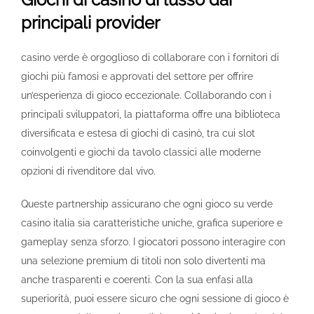
principali provider
casino verde è orgoglioso di collaborare con i fornitori di
giochi più famosi e approvati del settore per offrire
un’esperienza di gioco eccezionale. Collaborando con i
principali sviluppatori, la piattaforma offre una biblioteca
diversificata e estesa di giochi di casinò, tra cui slot
coinvolgenti e giochi da tavolo classici alle moderne
opzioni di rivenditore dal vivo.
Queste partnership assicurano che ogni gioco su verde
casino italia sia caratteristiche uniche, grafica superiore e
gameplay senza sforzo. I giocatori possono interagire con
una selezione premium di titoli non solo divertenti ma
anche trasparenti e coerenti. Con la sua enfasi alla
superiorità, puoi essere sicuro che ogni sessione di gioco è