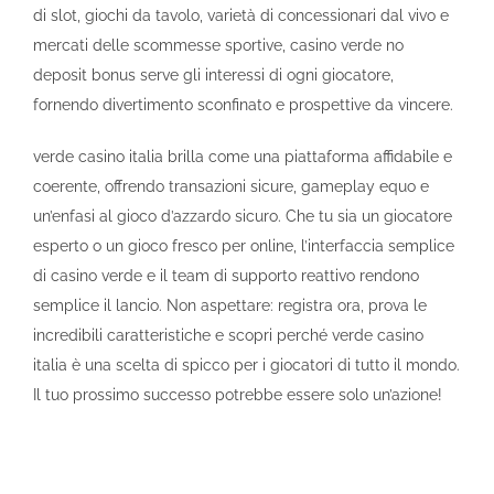
di slot, giochi da tavolo, varietà di concessionari dal vivo e
mercati delle scommesse sportive, casino verde no
deposit bonus serve gli interessi di ogni giocatore,
fornendo divertimento sconfinato e prospettive da vincere.
verde casino italia brilla come una piattaforma affidabile e
coerente, offrendo transazioni sicure, gameplay equo e
un’enfasi al gioco d’azzardo sicuro. Che tu sia un giocatore
esperto o un gioco fresco per online, l’interfaccia semplice
di casino verde e il team di supporto reattivo rendono
semplice il lancio. Non aspettare: registra ora, prova le
incredibili caratteristiche e scopri perché verde casino
italia è una scelta di spicco per i giocatori di tutto il mondo.
Il tuo prossimo successo potrebbe essere solo un’azione!