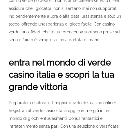
​​casino verde no deposit bonus all’eccellente servizio clienti
assicura che i giocatori non si sentano mai non supportati.
Indipendentemente all’ora o alla data, l’assistenza è solo un
tocco, offrendo un’esperienza di gioco facile. Con casino
verde, puoi fidarti che le tue preoccupazioni sono prese sul
serio e l’aiuto è sempre vicino a portata di mano.
entra nel mondo di verde
casino italia e scopri la tua
grande vittoria
Preparato a esplorare il miglior brivido del casinò online?
Registrati al verde casino italia oggi e immergiti in un
mondo di giochi entusiasmanti, bonus fantastici e
intrattenimento senza pari. Con una selezione diversificata