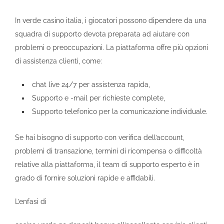
In verde casino italia, i giocatori possono dipendere da una
squadra di supporto devota preparata ad aiutare con
problemi o preoccupazioni. La piattaforma offre più opzioni
di assistenza clienti, come:
chat live 24/7 per assistenza rapida,
Supporto e -mail per richieste complete,
Supporto telefonico per la comunicazione individuale.
Se hai bisogno di supporto con verifica dell’account,
problemi di transazione, termini di ricompensa o difficoltà
relative alla piattaforma, il team di supporto esperto è in
grado di fornire soluzioni rapide e affidabili.
L’enfasi di