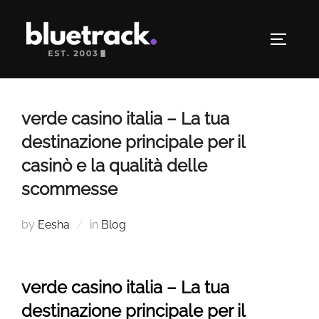
Skip
to
TOGGLE
content
verde casino italia – La tua
destinazione principale per il
casinò e la qualità delle
scommesse
by
Eesha
in
Blog
verde casino italia – La tua
destinazione principale per il