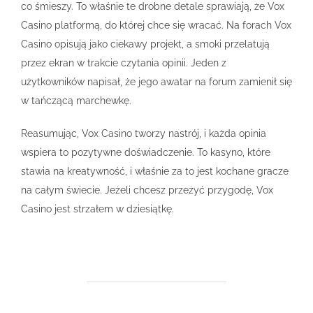
co śmieszy. To właśnie te drobne detale sprawiają, że Vox
Casino platformą, do której chce się wracać. Na forach Vox
Casino opisują jako ciekawy projekt, a smoki przelatują
przez ekran w trakcie czytania opinii. Jeden z
użytkowników napisał, że jego awatar na forum zamienił się
w tańczącą marchewkę.
Reasumując, Vox Casino tworzy nastrój, i każda opinia
wspiera to pozytywne doświadczenie. To kasyno, które
stawia na kreatywność, i właśnie za to jest kochane gracze
na całym świecie. Jeżeli chcesz przeżyć przygodę, Vox
Casino jest strzałem w dziesiątkę.