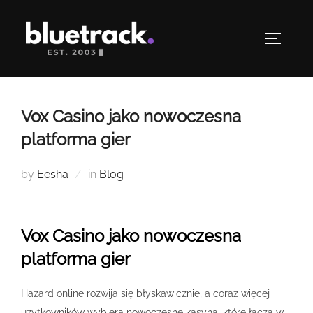
Skip
to
TOGGLE
content
Vox Casino jako nowoczesna
platforma gier
by
Eesha
in
Blog
Vox Casino jako nowoczesna
platforma gier
Hazard online rozwija się błyskawicznie, a coraz więcej
użytkowników wybiera nowoczesne kasyna, które łączą w