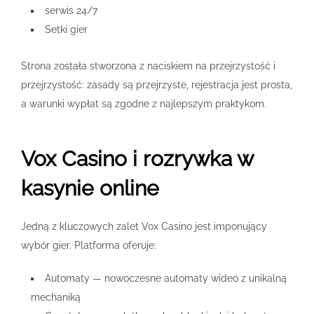
serwis 24/7
Setki gier
Strona została stworzona z naciskiem na przejrzystość i
przejrzystość: zasady są przejrzyste, rejestracja jest prosta,
a warunki wypłat są zgodne z najlepszym praktykom.
Vox Casino i rozrywka w
kasynie online
Jedną z kluczowych zalet Vox Casino jest imponujący
wybór gier. Platforma oferuje:
Automaty — nowoczesne automaty wideo z unikalną
mechaniką