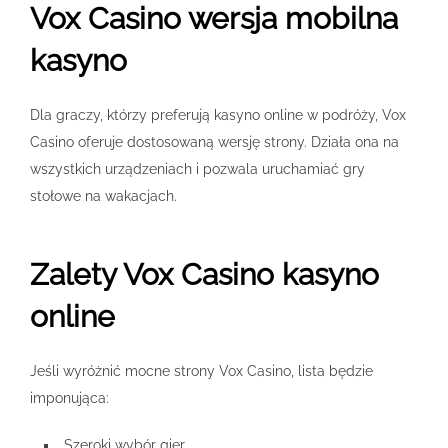
Vox Casino wersja mobilna
kasyno
Dla graczy, którzy preferują kasyno online w podróży, Vox
Casino oferuje dostosowaną wersję strony. Działa ona na
wszystkich urządzeniach i pozwala uruchamiać gry
stołowe na wakacjach.
Zalety Vox Casino kasyno
online
Jeśli wyróżnić mocne strony Vox Casino, lista będzie
imponująca:
Szeroki wybór gier