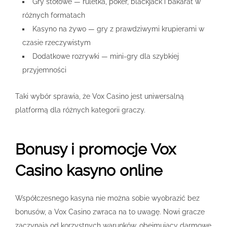
Gry stołowe — ruletka, poker, blackjack i bakarat w
różnych formatach
Kasyno na żywo — gry z prawdziwymi krupierami w
czasie rzeczywistym
Dodatkowe rozrywki — mini-gry dla szybkiej
przyjemności
Taki wybór sprawia, że Vox Casino jest uniwersalną
platformą dla różnych kategorii graczy.
Bonusy i promocje Vox
Casino kasyno online
Współczesnego kasyna nie można sobie wyobrazić bez
bonusów, a Vox Casino zwraca na to uwagę. Nowi gracze
zaczynają od korzystnych warunków, obejmujący darmowe