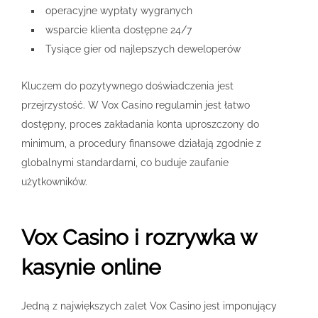
operacyjne wypłaty wygranych
wsparcie klienta dostępne 24/7
Tysiące gier od najlepszych deweloperów
Kluczem do pozytywnego doświadczenia jest
przejrzystość. W Vox Casino regulamin jest łatwo
dostępny, proces zakładania konta uproszczony do
minimum, a procedury finansowe działają zgodnie z
globalnymi standardami, co buduje zaufanie
użytkowników.
Vox Casino i rozrywka w
kasynie online
Jedną z największych zalet Vox Casino jest imponujący