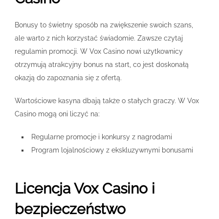
Bonusy to świetny sposób na zwiększenie swoich szans,
ale warto z nich korzystać świadomie. Zawsze czytaj
regulamin promocji. W Vox Casino nowi użytkownicy
otrzymują atrakcyjny bonus na start, co jest doskonałą
okazją do zapoznania się z ofertą.
Wartościowe kasyna dbają także o stałych graczy. W Vox
Casino mogą oni liczyć na:
Regularne promocje i konkursy z nagrodami
Program lojalnościowy z ekskluzywnymi bonusami
Licencja Vox Casino i
bezpieczeństwo