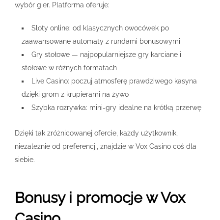
wybór gier. Platforma oferuje:
Sloty online: od klasycznych owocówek po
zaawansowane automaty z rundami bonusowymi
Gry stołowe — najpopularniejsze gry karciane i
stołowe w różnych formatach
Live Casino: poczuj atmosferę prawdziwego kasyna
dzięki grom z krupierami na żywo
Szybka rozrywka: mini-gry idealne na krótką przerwę
Dzięki tak zróżnicowanej ofercie, każdy użytkownik,
niezależnie od preferencji, znajdzie w Vox Casino coś dla
siebie.
Bonusy i promocje w Vox
Casino