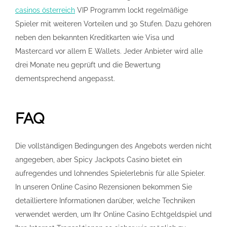
casinos österreich
VIP Programm lockt regelmäßige
Spieler mit weiteren Vorteilen und 30 Stufen. Dazu gehören
neben den bekannten Kreditkarten wie Visa und
Mastercard vor allem E Wallets. Jeder Anbieter wird alle
drei Monate neu geprüft und die Bewertung
dementsprechend angepasst.
FAQ
Die vollständigen Bedingungen des Angebots werden nicht
angegeben, aber Spicy Jackpots Casino bietet ein
aufregendes und lohnendes Spielerlebnis für alle Spieler.
In unseren Online Casino Rezensionen bekommen Sie
detailliertere Informationen darüber, welche Techniken
verwendet werden, um Ihr Online Casino Echtgeldspiel und