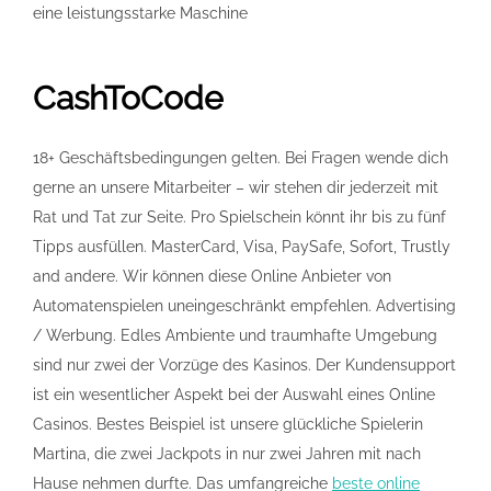
CashToCode
18+ Geschäftsbedingungen gelten. Bei Fragen wende dich
gerne an unsere Mitarbeiter – wir stehen dir jederzeit mit
Rat und Tat zur Seite. Pro Spielschein könnt ihr bis zu fünf
Tipps ausfüllen. MasterCard, Visa, PaySafe, Sofort, Trustly
and andere. Wir können diese Online Anbieter von
Automatenspielen uneingeschränkt empfehlen. Advertising
/ Werbung. Edles Ambiente und traumhafte Umgebung
sind nur zwei der Vorzüge des Kasinos. Der Kundensupport
ist ein wesentlicher Aspekt bei der Auswahl eines Online
Casinos. Bestes Beispiel ist unsere glückliche Spielerin
Martina, die zwei Jackpots in nur zwei Jahren mit nach
Hause nehmen durfte. Das umfangreiche
beste online