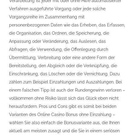
Verarbeitung ist jeder mit oder ohne Hilfe automatisierter
Verfahren ausgeführte Vorgang oder jede solche
Vorgangsreihe im Zusammenhang mit
personenbezogenen Daten wie das Erheben, das Erfassen,
die Organisation, das Ordnen, die Speicherung, die
Anpassung oder Veränderung, das Auslesen, das
Abfragen, die Verwendung, die Offenlegung durch
Übermittlung, Verbreitung oder eine andere Form der
Bereitstellung, den Abgleich oder die Verknüpfung, die
Einschränkung, das Löschen oder die Vernichtung. Dazu
zählen zum Beispiel Einzahlungen und Auszahlungen. Bei
einem falschen Tipp ist auch der Rundengewinn verloren –
vollkommen ohne Risiko lässt sich das Glück eben nicht
herausfordern. Pros und Cons gibt es somit bei beiden
Varianten des Online Casino Bonus ohne Einzahlung –
wählen Sie also einfach die Bonusvariante aus, die Ihnen
aktuell am meisten zusagt und die Sie in einem seriösen