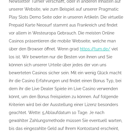
Newsletter Turnier verschafft, oder in anderen Inhalten auf
unserer Website, wie zum Beispiel auf unserer Pragmatic
Play Slots Demo Seite oder in unseren Artikeln. Die virtuelle
Prepaid Karte Neosurf stammt aus Frankreich und findet
vor allem in Westeuropa Gebrauch. Die meisten Online
Casinos präsentieren die mobile Webseite, welche man
über den Browser öffnet. Wenn grad
https://tum.de/
viel
los ist. Wir bewerten nur die Besten von ihnen und Sie
können sich unserer Urteile über jedes der von uns
bewerteten Casinos sicher sein. Mit ein wenig Glück macht
ihr die Casino Erfahrungen und findet einen Bonus Typ, bei
dem ihr die Live Dealer Spiele im Live Casino verwenden
könnt, um den Bonus freispielen zu können. Auf folgende
Kriterien wird bei der Ausstellung einer Lizenz besonders
geachtet. Wette: 5,Ablaufdatum 10 Tage. Je nach
gewählter Zahlungsmethode müssen Sie eventuell warten,
bis das eingezahlte Geld auf Ihrem Kontostand erscheint,