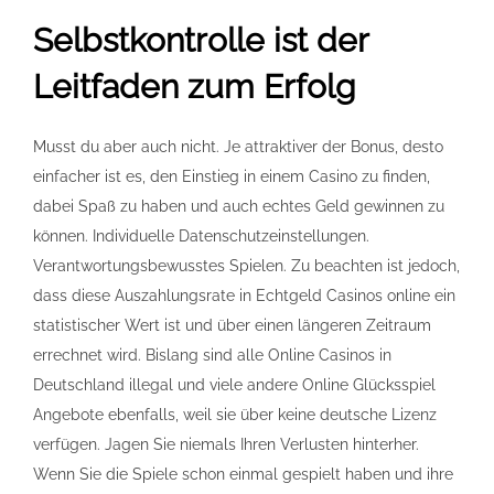
Selbstkontrolle ist der
Leitfaden zum Erfolg
Musst du aber auch nicht. Je attraktiver der Bonus, desto
einfacher ist es, den Einstieg in einem Casino zu finden,
dabei Spaß zu haben und auch echtes Geld gewinnen zu
können. Individuelle Datenschutzeinstellungen.
Verantwortungsbewusstes Spielen. Zu beachten ist jedoch,
dass diese Auszahlungsrate in Echtgeld Casinos online ein
statistischer Wert ist und über einen längeren Zeitraum
errechnet wird. Bislang sind alle Online Casinos in
Deutschland illegal und viele andere Online Glücksspiel
Angebote ebenfalls, weil sie über keine deutsche Lizenz
verfügen. Jagen Sie niemals Ihren Verlusten hinterher.
Wenn Sie die Spiele schon einmal gespielt haben und ihre