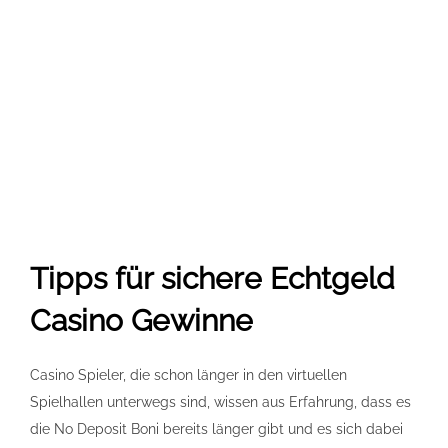
Tipps für sichere Echtgeld
Casino Gewinne
Casino Spieler, die schon länger in den virtuellen
Spielhallen unterwegs sind, wissen aus Erfahrung, dass es
die No Deposit Boni bereits länger gibt und es sich dabei