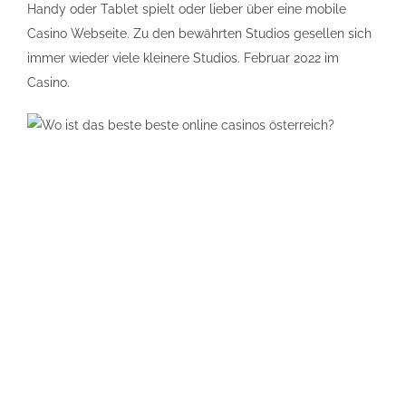
Handy oder Tablet spielt oder lieber über eine mobile
Casino Webseite. Zu den bewährten Studios gesellen sich
immer wieder viele kleinere Studios. Februar 2022 im
Casino.