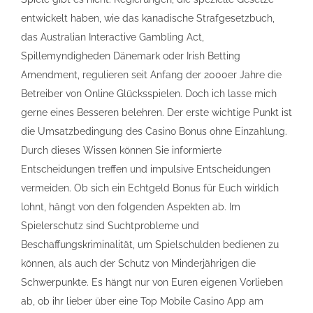
entwickelt haben, wie das kanadische Strafgesetzbuch,
das Australian Interactive Gambling Act,
Spillemyndigheden Dänemark oder Irish Betting
Amendment, regulieren seit Anfang der 2000er Jahre die
Betreiber von Online Glücksspielen. Doch ich lasse mich
gerne eines Besseren belehren. Der erste wichtige Punkt ist
die Umsatzbedingung des Casino Bonus ohne Einzahlung.
Durch dieses Wissen können Sie informierte
Entscheidungen treffen und impulsive Entscheidungen
vermeiden. Ob sich ein Echtgeld Bonus für Euch wirklich
lohnt, hängt von den folgenden Aspekten ab. Im
Spielerschutz sind Suchtprobleme und
Beschaffungskriminalität, um Spielschulden bedienen zu
können, als auch der Schutz von Minderjährigen die
Schwerpunkte. Es hängt nur von Euren eigenen Vorlieben
ab, ob ihr lieber über eine Top Mobile Casino App am