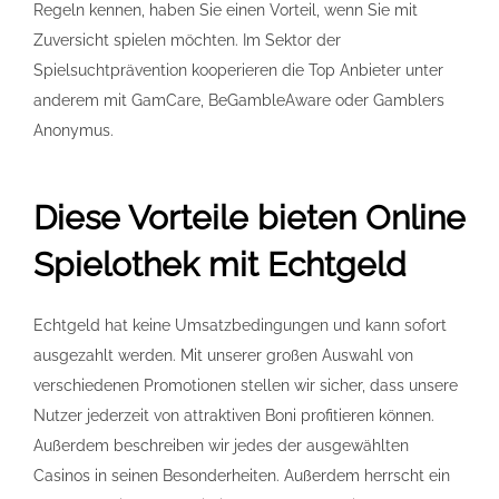
Regeln kennen, haben Sie einen Vorteil, wenn Sie mit
Zuversicht spielen möchten. Im Sektor der
Spielsuchtprävention kooperieren die Top Anbieter unter
anderem mit GamCare, BeGambleAware oder Gamblers
Anonymus.
Diese Vorteile bieten Online
Spielothek mit Echtgeld
Echtgeld hat keine Umsatzbedingungen und kann sofort
ausgezahlt werden. Mit unserer großen Auswahl von
verschiedenen Promotionen stellen wir sicher, dass unsere
Nutzer jederzeit von attraktiven Boni profitieren können.
Außerdem beschreiben wir jedes der ausgewählten
Casinos in seinen Besonderheiten. Außerdem herrscht ein