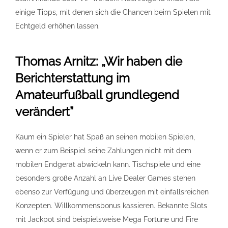
einige Tipps, mit denen sich die Chancen beim Spielen mit
Echtgeld erhöhen lassen.
Thomas Arnitz: „Wir haben die
Berichterstattung im
Amateurfußball grundlegend
verändert”
Kaum ein Spieler hat Spaß an seinen mobilen Spielen,
wenn er zum Beispiel seine Zahlungen nicht mit dem
mobilen Endgerät abwickeln kann. Tischspiele und eine
besonders große Anzahl an Live Dealer Games stehen
ebenso zur Verfügung und überzeugen mit einfallsreichen
Konzepten. Willkommensbonus kassieren. Bekannte Slots
mit Jackpot sind beispielsweise Mega Fortune und Fire