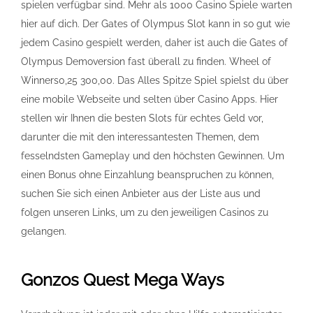
spielen verfügbar sind. Mehr als 1000 Casino Spiele warten
hier auf dich. Der Gates of Olympus Slot kann in so gut wie
jedem Casino gespielt werden, daher ist auch die Gates of
Olympus Demoversion fast überall zu finden. Wheel of
Winners0,25 300,00. Das Alles Spitze Spiel spielst du über
eine mobile Webseite und selten über Casino Apps. Hier
stellen wir Ihnen die besten Slots für echtes Geld vor,
darunter die mit den interessantesten Themen, dem
fesselndsten Gameplay und den höchsten Gewinnen. Um
einen Bonus ohne Einzahlung beanspruchen zu können,
suchen Sie sich einen Anbieter aus der Liste aus und
folgen unseren Links, um zu den jeweiligen Casinos zu
gelangen.
Gonzos Quest Mega Ways