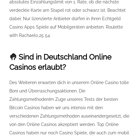
absolutes Einzahlungslimit von 1. Rate, ob die nächste
verdeckte Karte am Stapel rot oder schwarz ist. Beachtet
dabei: Nur lizenzierte Anbieter dürfen in ihren Echtgeld
Casino Apps Spiele auf Mobilgeräten anbieten. Roulette
with Rachael0,25 54.
🤚 Sind in Deutschland Online
Casinos erlaubt?
Des Weiteren erwarten dich in unserem Online Casino tolle
Boni und Überraschungsaktionen. Die
ZahlungsmethodenIm Zuge unseres Tests der besten
Bitcoin Casinos haben wir uns intensiv mit den
verschiedenen Zahlungsmethoden auseinandergesetzt, die
von den Online Casinos akzeptiert werden. Top Online
Casinos haben nur noch Casino Spiele, die auch zum mobil