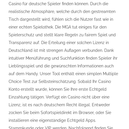
Casino für deutsche Spieler finden können. Durch die
realistische Atmosphäre, welche durch den gestreamten
Tisch dargestellt wird, fühlen sich die Nutzer fast wie in
einer echten Spielothek. Die MGA tut einiges für den
Spielerschutz und stellt klare Regeln zu fairem Spiel und
Transparenz auf. Die Erteilung einer solchen Lizenz in
Deutschland ist mit strengen Auflagen verbunden. Dank
intuitiver Menüführung und Suchfunktion finden Spieler ihr
Lieblingsspiel und die gewünschten Informationen auch
auf dem Handy. Unser Tool enthält einen simplen Multiple
Choice Test zur Selbsteinschätzung. Sobald Ihr Casino
Konto erstellt wurde, können Sie Ihre erste Echtgeld
Einzahlung tätigen. Verfügt ein Casino nicht über eine
Lizenz, ist es nach deutschem Recht illegal. Entweder
zocken Sie beim Sofortspieldirekt im Browser, oder Sie
installieren eine eigenständige Echtgeld Apps.
Stammkunde oder VIP werden. Nachfolgend finden Sie