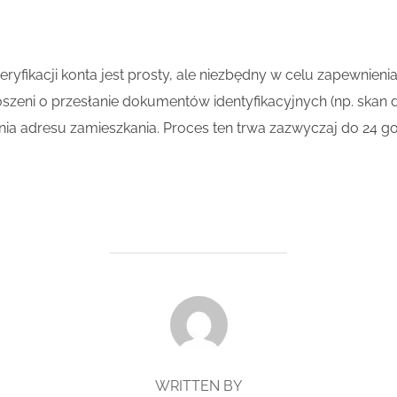
ryfikacji konta jest prosty, ale niezbędny w celu zapewnien
oszeni o przesłanie dokumentów identyfikacyjnych (np. skan
nia adresu zamieszkania. Proces ten trwa zazwyczaj do 24 go
POST AUTHOR
WRITTEN BY