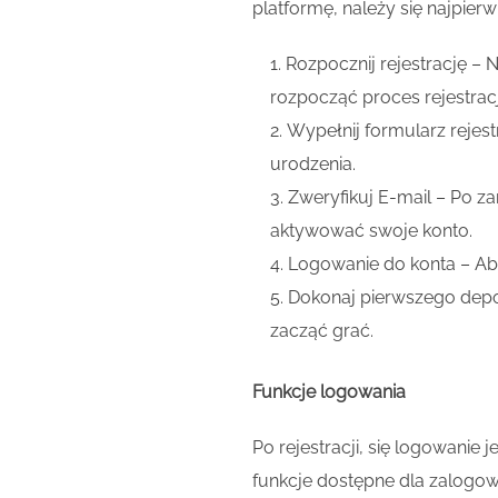
platformę, należy się najpierw 
Rozpocznij rejestrację – N
rozpocząć proces rejestracj
Wypełnij formularz rejest
urodzenia.
Zweryfikuj E-mail – Po za
aktywować swoje konto.
Logowanie do konta – Aby
Dokonaj pierwszego depoz
zacząć grać.
Funkcje logowania
Po rejestracji, się logowanie 
funkcje dostępne dla zalogo