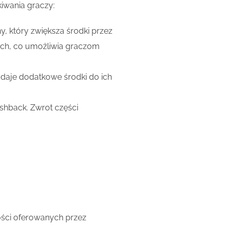
iwania graczy:
, który zwiększa środki przez
ch, co umożliwia graczom
daje dodatkowe środki do ich
shback. Zwrot części
ości oferowanych przez