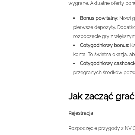
wygrane. Aktualne oferty bon
Bonus powitalny:
Nowi gr
pierwsze depozyty. Dodat
rozpoczęcie gry z większym
Cotygodniowy bonus:
Ka
konta. To świetna okazja, a
Cotygodniowy cashback
przegranych środków pozwa
Jak zacząć gra
Rejestracja
Rozpoczęcie przygody z NV Ca