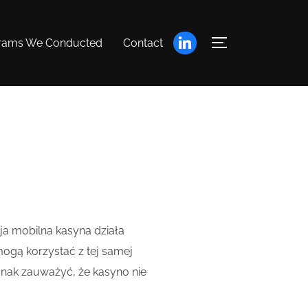
rams We Conducted
Contact
TOGGLE SIDEB
ja mobilna kasyna działa
mogą korzystać z tej samej
dnak zauważyć, że kasyno nie