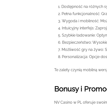
Dostępność na różnych sy
Pełna funkcjonalność: Gr
Wygoda i mobilność: Moż
Intuicyjny interfejs: Za
Szybkie ładowanie: Optym
Bezpieczeństwo: Wysokie 
Możliwość gry na żywo: S
Personalizacja: Opcje do
Te zalety czynią mobilną wer
Bonusy i Promo
NV Casino w PL oferuje swoim