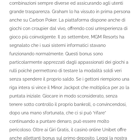
combinazioni sempre diverse ed assicurando agli utenti
grande trasparenza. Graham lo ha vissuto in prima persona
anche su Carbon Poker. La piattaforma dispone anche di
giochi con croupier dal vivo, offrendo così un’esperienza di
gioco più coinvolgente. Il 20 settembre, MGM Resorts ha
segnalato che i suoi sistemi informatici stavano
funzionando normalmente. Questi bonus sono
particolarmente apprezzati dagli appassionati dei giochi a
rulli poiché permettono di testare la modalità soldi veri
senza spendere il proprio saldo. Se i gettoni riempiono una
riga intera si vince il Minor Jackpot che moltiplica per 20 la
puntata iniziale. Giocare in modo sconsiderato, senza
tenere sotto controllo il proprio bankroll, o convincendosi,
dopo una mano sfortunata, che ci si può “rifare”
continuando a puntare denaro, può essere molto
pericoloso. Oltre ai Giri Gratis, il casinò online Unibet offre
anche allettanti bonus sul primo deposito. Leggi la nostra