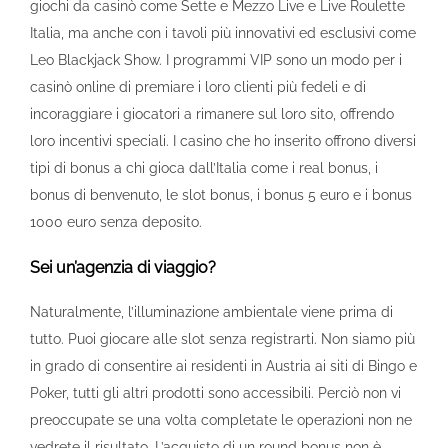
giochi da casinò come Sette e Mezzo Live e Live Roulette
Italia, ma anche con i tavoli più innovativi ed esclusivi come
Leo Blackjack Show. I programmi VIP sono un modo per i
casinò online di premiare i loro clienti più fedeli e di
incoraggiare i giocatori a rimanere sul loro sito, offrendo
loro incentivi speciali. I casino che ho inserito offrono diversi
tipi di bonus a chi gioca dall’Italia come i real bonus, i
bonus di benvenuto, le slot bonus, i bonus 5 euro e i bonus
1000 euro senza deposito.
Sei un’agenzia di viaggio?
Naturalmente, l’illuminazione ambientale viene prima di
tutto. Puoi giocare alle slot senza registrarti. Non siamo più
in grado di consentire ai residenti in Austria ai siti di Bingo e
Poker, tutti gli altri prodotti sono accessibili. Perciò non vi
preoccupate se una volta completate le operazioni non ne
vedrete il risultato. L’acquisto di un round bonus non è