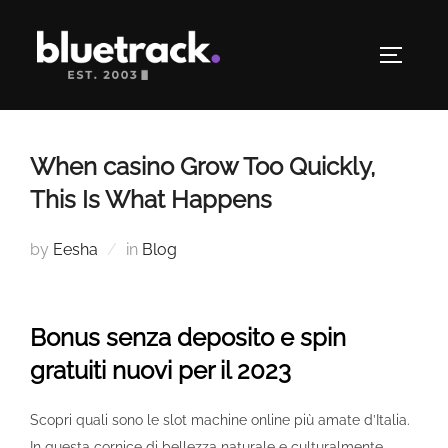
Skip
to
TOGGLE
content
When casino Grow Too Quickly,
This Is What Happens
by
Eesha
in
Blog
Bonus senza deposito e spin
gratuiti nuovi per il 2023
Scopri quali sono le slot machine online più amate d’Italia.
In questa cornice di bellezza naturale e culturalmente