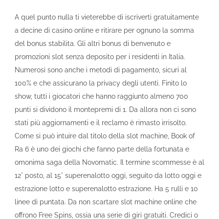
A quel punto nulla ti vieterebbe di iscriverti gratuitamente
a decine di casino online e ritirare per ognuno la somma
del bonus stabilita. Gli altri bonus di benvenuto e
promozioni slot senza deposito per i residenti in Italia.
Numerosi sono anche i metodi di pagamento, sicuri al
100% e che assicurano la privacy degli utenti. Finito lo
show, tutti i giocatori che hanno raggiunto almeno 700
punti si dividono il montepremi di 1. Da allora non ci sono
stati più aggiornamenti e il reclamo è rimasto irrisolto.
Come si può intuire dal titolo della slot machine, Book of
Ra 6 è uno dei giochi che fanno parte della fortunata e
omonima saga della Novomatic. Il termine scommesse è al
12° posto, al 15° superenalotto oggi, seguito da lotto oggi e
estrazione lotto e superenalotto estrazione. Ha 5 rulli e 10
linee di puntata. Da non scartare slot machine online che
offrono Free Spins, ossia una serie di giri gratuiti. Credici o