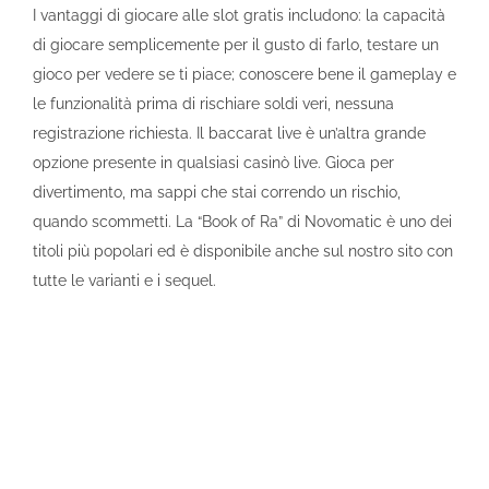
I vantaggi di giocare alle slot gratis includono: la capacità
di giocare semplicemente per il gusto di farlo, testare un
gioco per vedere se ti piace; conoscere bene il gameplay e
le funzionalità prima di rischiare soldi veri, nessuna
registrazione richiesta. Il baccarat live è un’altra grande
opzione presente in qualsiasi casinò live. Gioca per
divertimento, ma sappi che stai correndo un rischio,
quando scommetti. La “Book of Ra” di Novomatic è uno dei
titoli più popolari ed è disponibile anche sul nostro sito con
tutte le varianti e i sequel.