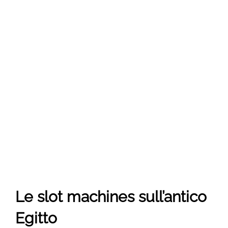
Le slot machines sull’antico
Egitto