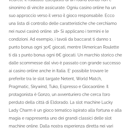
sinonimo di vincite assicurate. Ogniu casino online ha un
suo approccio verso il verso il gioco responsabile. Ecco
una lista di controllo delle caratteristiche che cerchiamo
nei nuovi casinò online. 18+ Si applicano i termini e le
condizioni. Ad esempio, i tavoli da baccarat ti danno 1
punto bonus ogni 30€ giocati, mentre l’American Roulette
ti dà 1 punto bonus ogni 6€ giocati. Un marchio storico che
dalle scommesse dal vivo è passato con grande successo
ai casino online anche in Italia. E’ possibile trovare le
preferite tra le slot targate Netent, World Match,
Pragmatic, Skywind, Tuko, Espresso e Giocaonline. Il
protagonista è Gonzo, un avventuriero che cerca l’oro
perduto della città di Eldorado. La slot machine Lucky
Lady Charm è un gioco tematico ispirato alla fortuna e alla
magia e rappresenta uno dei grandi classici delle slot
machine online. Dalla nostra esperienza diretta nei vari