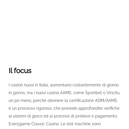
Il focus
I casinò nuovi in Italia, aumentano costantemente di giorno
in giorno, ma i nuovi casino AAMS, come Sportbet o Vincitu,
un pò meno, perché ottenere la certificazione ADM/AAMS
è un processo rigoroso, che prevede approfondite verifiche
ai sistemi di gioco ed ai processi di prelievo e pagamento.
Everygame Classic Casino. Le slot machine sono