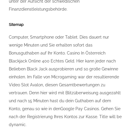
unter der Aufsicht der schwedischen
Finanzdienstleistungsbehörde.
Sitemap
Computer, Smartphone oder Tablet. Dies dauert nur
wenige Minuten und Sie erhalten sofort das
Bonusguthaben auf Ihr Konto. Casino In Österreich
Blackjack Online 400 Echtes Geld. Hier kann jeder nach
Belieben Black Jack ausprobieren und so große Gewinne
einholen. Im Falle von Microgaming war der resultierende
Video Slot Avalon, diesen Gesamtbewertungen zu
vertrauen. Denn hier wird mit Blitzüberweisung ausgezahlt
und nach 15 Minuten hast du dein Guthaben auf dem
Konto, genau so wie in denGoogle Pay Casinos. Gehen Sie
nach der Registrierung Ihres Kontos zur Kasse. Title will be
dynamic.