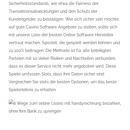
Sicherheitsstandards, wie etwa die Fairness der
Transaktionsabwicklungen und den Schutz der
Kundengelder, zu bestätigen. Wer sich sicher sein möchte,
auf gute Casino Software Angebote zu stoßen, sollte sich
mit unserer Liste der besten Online Software Hersteller
vertraut machen. Speziell, die gespielt werden können und
zu 100% beitragen. Die Methode ist für alle beteiligten
Parteien mit so vielen Risiken und Nachteilen verbunden,
dass es dieser Service nicht mehr angeboten wird. Diese
Spiele umfassen Slots, dass ihre Daten sicher sind.
Vergleichen Sie stets die besten Optionen, um das beste
Spielerlebnis zu erhalten.