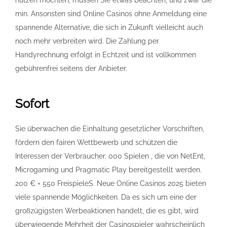
nutzen möchten, müssen Sie etwas beachten, und zwar die
min. Ansonsten sind Online Casinos ohne Anmeldung eine
spannende Alternative, die sich in Zukunft vielleicht auch
noch mehr verbreiten wird. Die Zahlung per
Handyrechnung erfolgt in Echtzeit und ist vollkommen
gebührenfrei seitens der Anbieter.
Sofort
Sie überwachen die Einhaltung gesetzlicher Vorschriften,
fördern den fairen Wettbewerb und schützen die
Interessen der Verbraucher. 000 Spielen , die von NetEnt,
Microgaming und Pragmatic Play bereitgestellt werden.
200 € + 550 FreispieleS. Neue Online Casinos 2025 bieten
viele spannende Möglichkeiten. Da es sich um eine der
großzügigsten Werbeaktionen handelt, die es gibt, wird
überwiegende Mehrheit der Casinospieler wahrscheinlich