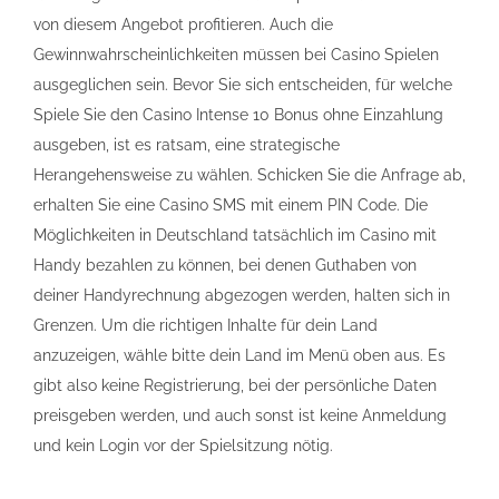
von diesem Angebot profitieren. Auch die
Gewinnwahrscheinlichkeiten müssen bei Casino Spielen
ausgeglichen sein. Bevor Sie sich entscheiden, für welche
Spiele Sie den Casino Intense 10 Bonus ohne Einzahlung
ausgeben, ist es ratsam, eine strategische
Herangehensweise zu wählen. Schicken Sie die Anfrage ab,
erhalten Sie eine Casino SMS mit einem PIN Code. Die
Möglichkeiten in Deutschland tatsächlich im Casino mit
Handy bezahlen zu können, bei denen Guthaben von
deiner Handyrechnung abgezogen werden, halten sich in
Grenzen. Um die richtigen Inhalte für dein Land
anzuzeigen, wähle bitte dein Land im Menü oben aus. Es
gibt also keine Registrierung, bei der persönliche Daten
preisgeben werden, und auch sonst ist keine Anmeldung
und kein Login vor der Spielsitzung nötig.