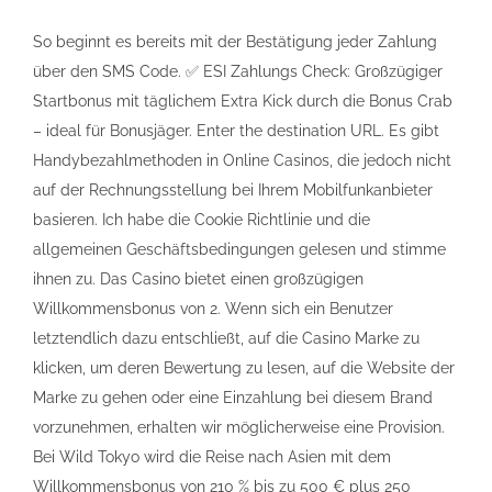
So beginnt es bereits mit der Bestätigung jeder Zahlung
über den SMS Code. ✅ ESI Zahlungs Check: Großzügiger
Startbonus mit täglichem Extra Kick durch die Bonus Crab
– ideal für Bonusjäger. Enter the destination URL. Es gibt
Handybezahlmethoden in Online Casinos, die jedoch nicht
auf der Rechnungsstellung bei Ihrem Mobilfunkanbieter
basieren. Ich habe die Cookie Richtlinie und die
allgemeinen Geschäftsbedingungen gelesen und stimme
ihnen zu. Das Casino bietet einen großzügigen
Willkommensbonus von 2. Wenn sich ein Benutzer
letztendlich dazu entschließt, auf die Casino Marke zu
klicken, um deren Bewertung zu lesen, auf die Website der
Marke zu gehen oder eine Einzahlung bei diesem Brand
vorzunehmen, erhalten wir möglicherweise eine Provision.
Bei Wild Tokyo wird die Reise nach Asien mit dem
Willkommensbonus von 210 % bis zu 500 € plus 250