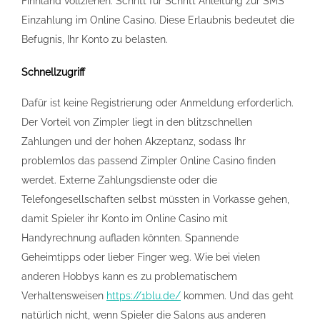
Finnland vollziehen. Schritt für Schritt Anleitung zur SMS
Einzahlung im Online Casino. Diese Erlaubnis bedeutet die
Befugnis, Ihr Konto zu belasten.
Schnellzugriff
Dafür ist keine Registrierung oder Anmeldung erforderlich.
Der Vorteil von Zimpler liegt in den blitzschnellen
Zahlungen und der hohen Akzeptanz, sodass Ihr
problemlos das passend Zimpler Online Casino finden
werdet. Externe Zahlungsdienste oder die
Telefongesellschaften selbst müssten in Vorkasse gehen,
damit Spieler ihr Konto im Online Casino mit
Handyrechnung aufladen könnten. Spannende
Geheimtipps oder lieber Finger weg. Wie bei vielen
anderen Hobbys kann es zu problematischem
Verhaltensweisen
https://1blu.de/
kommen. Und das geht
natürlich nicht, wenn Spieler die Salons aus anderen