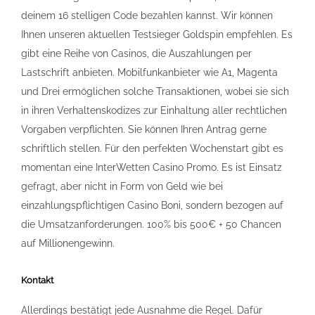
deinem 16 stelligen Code bezahlen kannst. Wir können
Ihnen unseren aktuellen Testsieger Goldspin empfehlen. Es
gibt eine Reihe von Casinos, die Auszahlungen per
Lastschrift anbieten. Mobilfunkanbieter wie A1, Magenta
und Drei ermöglichen solche Transaktionen, wobei sie sich
in ihren Verhaltenskodizes zur Einhaltung aller rechtlichen
Vorgaben verpflichten. Sie können Ihren Antrag gerne
schriftlich stellen. Für den perfekten Wochenstart gibt es
momentan eine InterWetten Casino Promo. Es ist Einsatz
gefragt, aber nicht in Form von Geld wie bei
einzahlungspflichtigen Casino Boni, sondern bezogen auf
die Umsatzanforderungen. 100% bis 500€ + 50 Chancen
auf Millionengewinn.
Kontakt
Allerdings bestätigt jede Ausnahme die Regel. Dafür