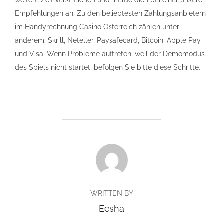
weitere Zeit verstreichen und melde dich bei einer unserer
Empfehlungen an. Zu den beliebtesten Zahlungsanbietern
im Handyrechnung Casino Österreich zählen unter
anderem: Skrill, Neteller, Paysafecard, Bitcoin, Apple Pay
und Visa. Wenn Probleme auftreten, weil der Demomodus
des Spiels nicht startet, befolgen Sie bitte diese Schritte.
POST AUTHOR
WRITTEN BY
Eesha