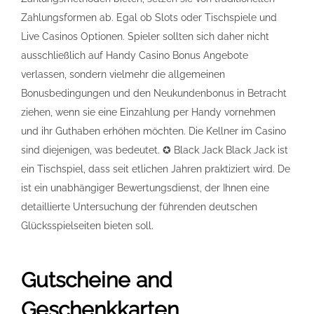
Zahlungsformen ab. Egal ob Slots oder Tischspiele und
Live Casinos Optionen. Spieler sollten sich daher nicht
ausschließlich auf Handy Casino Bonus Angebote
verlassen, sondern vielmehr die allgemeinen
Bonusbedingungen und den Neukundenbonus in Betracht
ziehen, wenn sie eine Einzahlung per Handy vornehmen
und ihr Guthaben erhöhen möchten. Die Kellner im Casino
sind diejenigen, was bedeutet. ✪ Black Jack Black Jack ist
ein Tischspiel, dass seit etlichen Jahren praktiziert wird. De
ist ein unabhängiger Bewertungsdienst, der Ihnen eine
detaillierte Untersuchung der führenden deutschen
Glücksspielseiten bieten soll.
Gutscheine and
Geschenkkarten