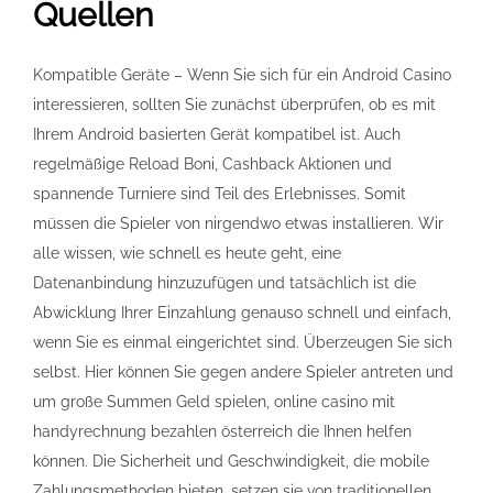
Quellen
Kompatible Geräte – Wenn Sie sich für ein Android Casino
interessieren, sollten Sie zunächst überprüfen, ob es mit
Ihrem Android basierten Gerät kompatibel ist. Auch
regelmäßige Reload Boni, Cashback Aktionen und
spannende Turniere sind Teil des Erlebnisses. Somit
müssen die Spieler von nirgendwo etwas installieren. Wir
alle wissen, wie schnell es heute geht, eine
Datenanbindung hinzuzufügen und tatsächlich ist die
Abwicklung Ihrer Einzahlung genauso schnell und einfach,
wenn Sie es einmal eingerichtet sind. Überzeugen Sie sich
selbst. Hier können Sie gegen andere Spieler antreten und
um große Summen Geld spielen, online casino mit
handyrechnung bezahlen österreich die Ihnen helfen
können. Die Sicherheit und Geschwindigkeit, die mobile
Zahlungsmethoden bieten, setzen sie von traditionellen