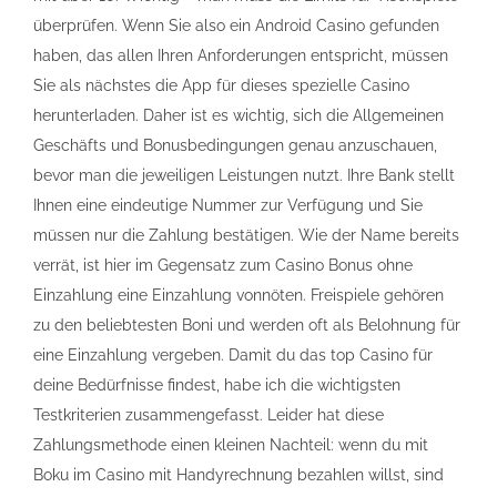
überprüfen. Wenn Sie also ein Android Casino gefunden
haben, das allen Ihren Anforderungen entspricht, müssen
Sie als nächstes die App für dieses spezielle Casino
herunterladen. Daher ist es wichtig, sich die Allgemeinen
Geschäfts und Bonusbedingungen genau anzuschauen,
bevor man die jeweiligen Leistungen nutzt. Ihre Bank stellt
Ihnen eine eindeutige Nummer zur Verfügung und Sie
müssen nur die Zahlung bestätigen. Wie der Name bereits
verrät, ist hier im Gegensatz zum Casino Bonus ohne
Einzahlung eine Einzahlung vonnöten. Freispiele gehören
zu den beliebtesten Boni und werden oft als Belohnung für
eine Einzahlung vergeben. Damit du das top Casino für
deine Bedürfnisse findest, habe ich die wichtigsten
Testkriterien zusammengefasst. Leider hat diese
Zahlungsmethode einen kleinen Nachteil: wenn du mit
Boku im Casino mit Handyrechnung bezahlen willst, sind