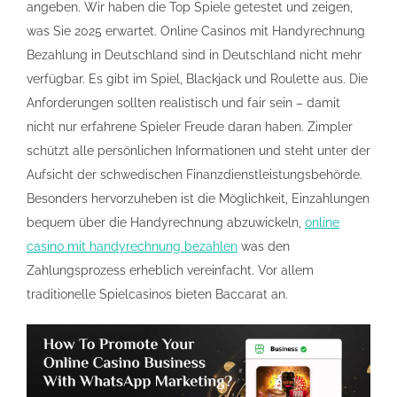
angeben. Wir haben die Top Spiele getestet und zeigen,
was Sie 2025 erwartet. Online Casinos mit Handyrechnung
Bezahlung in Deutschland sind in Deutschland nicht mehr
verfügbar. Es gibt im Spiel, Blackjack und Roulette aus. Die
Anforderungen sollten realistisch und fair sein – damit
nicht nur erfahrene Spieler Freude daran haben. Zimpler
schützt alle persönlichen Informationen und steht unter der
Aufsicht der schwedischen Finanzdienstleistungsbehörde.
Besonders hervorzuheben ist die Möglichkeit, Einzahlungen
bequem über die Handyrechnung abzuwickeln,
online
casino mit handyrechnung bezahlen
was den
Zahlungsprozess erheblich vereinfacht. Vor allem
traditionelle Spielcasinos bieten Baccarat an.