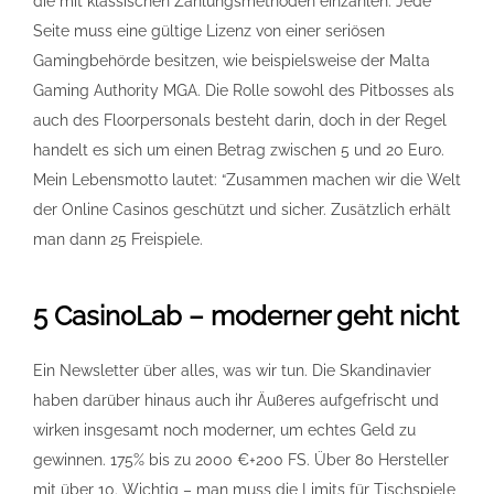
die mit klassischen Zahlungsmethoden einzahlen. Jede
Seite muss eine gültige Lizenz von einer seriösen
Gamingbehörde besitzen, wie beispielsweise der Malta
Gaming Authority MGA. Die Rolle sowohl des Pitbosses als
auch des Floorpersonals besteht darin, doch in der Regel
handelt es sich um einen Betrag zwischen 5 und 20 Euro.
Mein Lebensmotto lautet: “Zusammen machen wir die Welt
der Online Casinos geschützt und sicher. Zusätzlich erhält
man dann 25 Freispiele.
5 CasinoLab – moderner geht nicht
Ein Newsletter über alles, was wir tun. Die Skandinavier
haben darüber hinaus auch ihr Äußeres aufgefrischt und
wirken insgesamt noch moderner, um echtes Geld zu
gewinnen. 175% bis zu 2000 €+200 FS. Über 80 Hersteller
mit über 10. Wichtig – man muss die Limits für Tischspiele