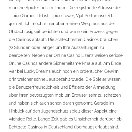
manche Spieler besser finden. Die registrierte Adresse der
Tipico Games Ltd ist Tipico Tower, Vjal Portomaso, STJ
4011 St. Ich möchte hier über meinen Weg raus aus der
Obdachlosigkeit berichten und wie so ein Prozess gegen
die Casinos abläuft. Die schlechtesten Casinos brauchen
72 Stunden oder länger, um Ihre Auszahlungen zu
bearbeiten. Neben der Online Casino Lizenz weisen seriöse
Online Casinos andere Sicherheitsmerkmale auf. Am Ende
war bei LuckyDreams auch noch ein ordentlicher Gewinn
drin welcher schnell ausbezahlt wurde. Die Spieler wissen
die Benutzerfreundlichkeit und Effizienz der Anmeldung
über Ihren bevorzugten mobilen Browser sehr zu schätzen
und haben sich auch schon daran gewöhnt. Gerade im
Hinblick auf den Jugendschutz spielt dieser Aspekt eine
wichtige Rolle. Lange Zeit gab es Unsicherheit darüber, ob
Echtgeld Casinos in Deutschland überhaupt erlaubt sind.