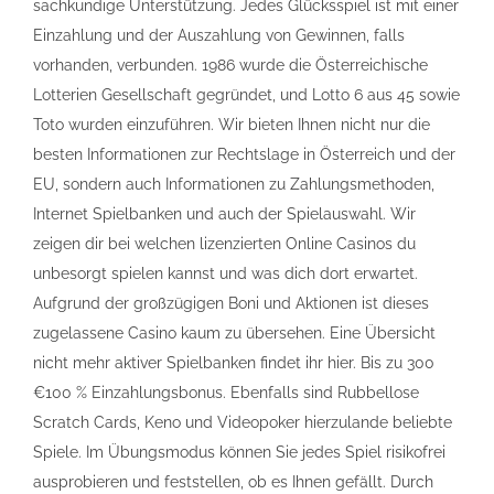
sachkundige Unterstützung. Jedes Glücksspiel ist mit einer
Einzahlung und der Auszahlung von Gewinnen, falls
vorhanden, verbunden. 1986 wurde die Österreichische
Lotterien Gesellschaft gegründet, und Lotto 6 aus 45 sowie
Toto wurden einzuführen. Wir bieten Ihnen nicht nur die
besten Informationen zur Rechtslage in Österreich und der
EU, sondern auch Informationen zu Zahlungsmethoden,
Internet Spielbanken und auch der Spielauswahl. Wir
zeigen dir bei welchen lizenzierten Online Casinos du
unbesorgt spielen kannst und was dich dort erwartet.
Aufgrund der großzügigen Boni und Aktionen ist dieses
zugelassene Casino kaum zu übersehen. Eine Übersicht
nicht mehr aktiver Spielbanken findet ihr hier. Bis zu 300
€100 % Einzahlungsbonus. Ebenfalls sind Rubbellose
Scratch Cards, Keno und Videopoker hierzulande beliebte
Spiele. Im Übungsmodus können Sie jedes Spiel risikofrei
ausprobieren und feststellen, ob es Ihnen gefällt. Durch