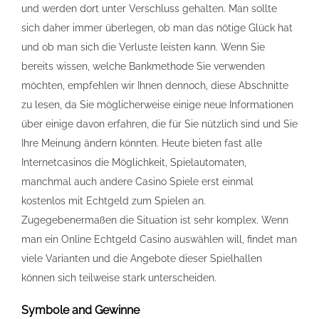
und werden dort unter Verschluss gehalten. Man sollte
sich daher immer überlegen, ob man das nötige Glück hat
und ob man sich die Verluste leisten kann. Wenn Sie
bereits wissen, welche Bankmethode Sie verwenden
möchten, empfehlen wir Ihnen dennoch, diese Abschnitte
zu lesen, da Sie möglicherweise einige neue Informationen
über einige davon erfahren, die für Sie nützlich sind und Sie
Ihre Meinung ändern könnten. Heute bieten fast alle
Internetcasinos die Möglichkeit, Spielautomaten,
manchmal auch andere Casino Spiele erst einmal
kostenlos mit Echtgeld zum Spielen an.
Zugegebenermaßen die Situation ist sehr komplex. Wenn
man ein Online Echtgeld Casino auswählen will, findet man
viele Varianten und die Angebote dieser Spielhallen
können sich teilweise stark unterscheiden.
Symbole and Gewinne