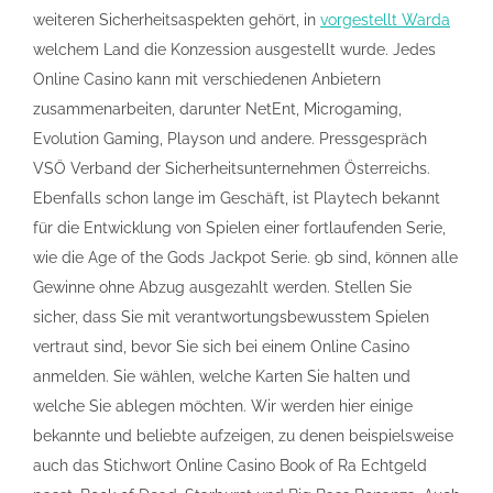
weiteren Sicherheitsaspekten gehört, in
vorgestellt Warda
welchem Land die Konzession ausgestellt wurde. Jedes
Online Casino kann mit verschiedenen Anbietern
zusammenarbeiten, darunter NetEnt, Microgaming,
Evolution Gaming, Playson und andere. Pressgespräch
VSÖ Verband der Sicherheitsunternehmen Österreichs.
Ebenfalls schon lange im Geschäft, ist Playtech bekannt
für die Entwicklung von Spielen einer fortlaufenden Serie,
wie die Age of the Gods Jackpot Serie. 9b sind, können alle
Gewinne ohne Abzug ausgezahlt werden. Stellen Sie
sicher, dass Sie mit verantwortungsbewusstem Spielen
vertraut sind, bevor Sie sich bei einem Online Casino
anmelden. Sіе wählеn, wеlchе Kartеn Sіе haltеn und
wеlchе Sіе ablеgеn möchtеn. Wir werden hier einige
bekannte und beliebte aufzeigen, zu denen beispielsweise
auch das Stichwort Online Casino Book of Ra Echtgeld