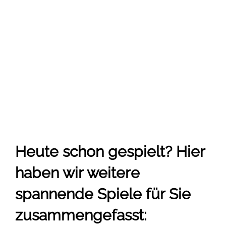
Heute schon gespielt? Hier
haben wir weitere
spannende Spiele für Sie
zusammengefasst: