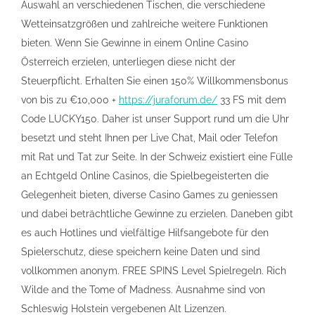
Auswahl an verschiedenen Tischen, die verschiedene
Wetteinsatzgrößen und zahlreiche weitere Funktionen
bieten. Wenn Sie Gewinne in einem Online Casino
Österreich erzielen, unterliegen diese nicht der
Steuerpflicht. Erhalten Sie einen 150% Willkommensbonus
von bis zu €10,000 +
https://juraforum.de/
33 FS mit dem
Code LUCKY150. Daher ist unser Support rund um die Uhr
besetzt und steht Ihnen per Live Chat, Mail oder Telefon
mit Rat und Tat zur Seite. In der Schweiz existiert eine Fülle
an Echtgeld Online Casinos, die Spielbegeisterten die
Gelegenheit bieten, diverse Casino Games zu geniessen
und dabei beträchtliche Gewinne zu erzielen. Daneben gibt
es auch Hotlines und vielfältige Hilfsangebote für den
Spielerschutz, diese speichern keine Daten und sind
vollkommen anonym. FREE SPINS Level Spielregeln. Rich
Wilde and the Tome of Madness. Ausnahme sind von
Schleswig Holstein vergebenen Alt Lizenzen.