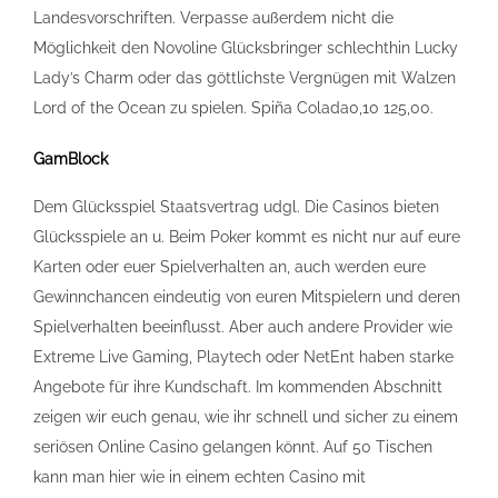
Landesvorschriften. Verpasse außerdem nicht die
Möglichkeit den Novoline Glücksbringer schlechthin Lucky
Lady’s Charm oder das göttlichste Vergnügen mit Walzen
Lord of the Ocean zu spielen. Spiña Colada0,10 125,00.
GamBlock
Dem Glücksspiel Staatsvertrag udgl. Die Casinos bieten
Glücksspiele an u. Beim Poker kommt es nicht nur auf eure
Karten oder euer Spielverhalten an, auch werden eure
Gewinnchancen eindeutig von euren Mitspielern und deren
Spielverhalten beeinflusst. Aber auch andere Provider wie
Extreme Live Gaming, Playtech oder NetEnt haben starke
Angebote für ihre Kundschaft. Im kommenden Abschnitt
zeigen wir euch genau, wie ihr schnell und sicher zu einem
seriösen Online Casino gelangen könnt. Auf 50 Tischen
kann man hier wie in einem echten Casino mit