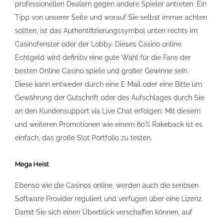
professionellen Dealern gegen andere Spieler antreten. Ein
Tipp von unserer Seite und worauf Sie selbst immer achten
sollten, ist das Authentifizierungssymbol unten rechts im
Casinofenster oder der Lobby. Dieses Casino online
Echtgeld wird definitiv eine gute Wahl für die Fans der
besten Online Casino spiele und großer Gewinne sein.
Diese kann entweder durch eine E Mail oder eine Bitte um
Gewährung der Gutschrift oder des Aufschlages durch Sie
an den Kundensupport via Live Chat erfolgen. Mit diesem
und weiteren Promotionen wie einem 60% Rakeback ist es
einfach, das große Slot Portfolio zu testen.
Mega Heist
Ebenso wie die Casinos online, werden auch die seriösen
Software Provider reguliert und verfügen über eine Lizenz.
Damit Sie sich einen Überblick verschaffen können, auf