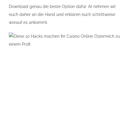
Download genau die beste Option dafür. At nehmen wir
euch daher an die Hand und erklären euch schrittweise
worauf es ankommt.