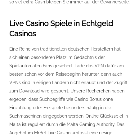
so viel extra Cash bleiben Sie immer auf der Gewinnerseite.
Live Casino Spiele in Echtgeld
Casinos
Eine Reihe von traditionellen deutschen Herstellern hat
sich einen besonderen Platz im Gedächtnis der
Spielautomaten Fans gesichert. Lade das VPN dafür am
besten schon vor dem Reisebeginn herunter, denn auch
VPNs sind in einigen Ländern nicht erlaubt und der Zugriff
zum Download wird gesperrt. Unsere Recherchen haben
ergeben, dass Suchbegriffe wie Casino Bonus ohne
Einzahlung oder Freispiele besonders häufig in die
Suchmaschinen eingegeben werden. Online Glücksspiel in
Malta ist reguliert durch die Malta Gaming Authority. Das
Angebot im MrBet Live Casino umfasst eine riesige