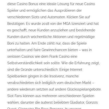
diese Casino Bonus eine ideale Lösung für neue Casino
Spieler und ermöglichen das Ausprobieren der
verschiedenen Slots und Automaten. Klicken Sie auf
Bestätigen. Es wurde 2018 von der MGA lizenziert und hat
es geschafft, neue Kunden anzuziehen und bestehende
Kunden durch wöchentliche Aktionen und regelmäßige
Boni zu halten. Am Ende zählt nur, dass die Spiele
unterhalten und faire Gewinnchancen bieten – was in
seriösen Casinos wie dem Frank Casino eine
Selbstverständlichkeit sein sollte. Wie die Erfahrung zeigt,
sind die Gründe unterschiedlich: Einige Internet
Spielbanken gingen in die Insolvenz, manche
verabschiedeten sich lediglich vom deutschen Markt –
andere wiederum setzten auf andere Glücksspielangebote.
Slot Fans können aus mehreren verschiedenen Spielen
wählen, darunter die äußerst beliebten Gladiator, Gonzo’s