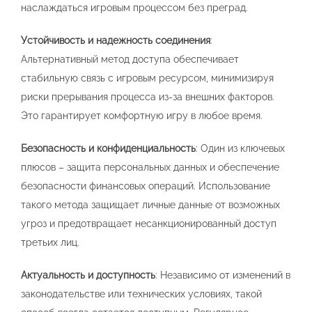
наслаждаться игровым процессом без преград.
Устойчивость и надежность соединения
:
Альтернативный метод доступа обеспечивает
стабильную связь с игровым ресурсом, минимизируя
риски прерывания процесса из-за внешних факторов.
Это гарантирует комфортную игру в любое время.
Безопасность и конфиденциальность
: Один из ключевых
плюсов – защита персональных данных и обеспечение
безопасности финансовых операций. Использование
такого метода защищает личные данные от возможных
угроз и предотвращает несанкционированный доступ
третьих лиц.
Актуальность и доступность
: Независимо от изменений в
законодательстве или технических условиях, такой