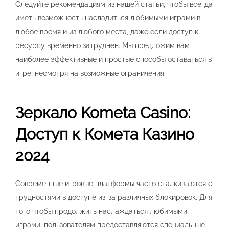
Следуйте рекомендациям из нашей статьи, чтобы всегда
иметь возможность насладиться любимыми играми в
любое время и из любого места, даже если доступ к
ресурсу временно затруднен. Мы предложим вам
наиболее эффективные и простые способы оставаться в
игре, несмотря на возможные ограничения.
Зеркало Kometa Casino:
Доступ к Комета Казино
2024
Современные игровые платформы часто сталкиваются с
трудностями в доступе из-за различных блокировок. Для
того чтобы продолжить наслаждаться любимыми
играми, пользователям предоставляются специальные