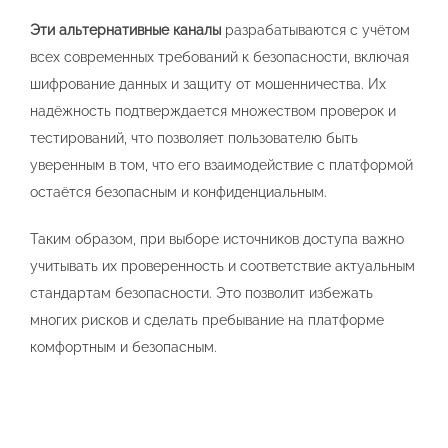
Эти альтернативные каналы
разрабатываются с учётом
всех современных требований к безопасности, включая
шифрование данных и защиту от мошенничества. Их
надёжность подтверждается множеством проверок и
тестирований, что позволяет пользователю быть
уверенным в том, что его взаимодействие с платформой
остаётся безопасным и конфиденциальным.
Таким образом, при выборе источников доступа важно
учитывать их проверенность и соответствие актуальным
стандартам безопасности. Это позволит избежать
многих рисков и сделать пребывание на платформе
комфортным и безопасным.