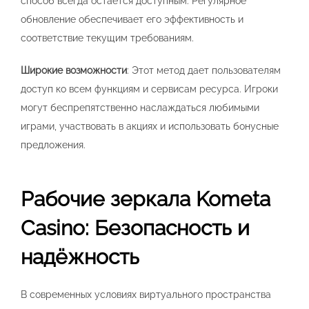
способ всегда остается доступным. Регулярное
обновление обеспечивает его эффективность и
соответствие текущим требованиям.
Широкие возможности
: Этот метод дает пользователям
доступ ко всем функциям и сервисам ресурса. Игроки
могут беспрепятственно наслаждаться любимыми
играми, участвовать в акциях и использовать бонусные
предложения.
Рабочие зеркала Kometa
Casino: Безопасность и
надёжность
В современных условиях виртуального пространства