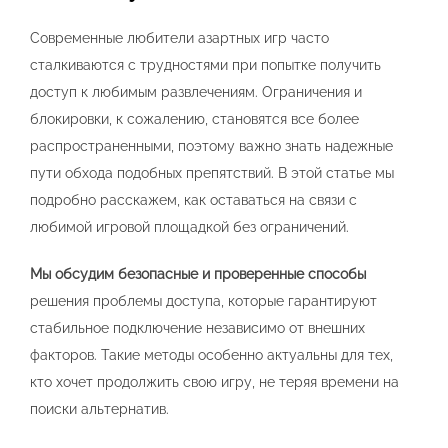
Современные любители азартных игр часто
сталкиваются с трудностями при попытке получить
доступ к любимым развлечениям. Ограничения и
блокировки, к сожалению, становятся все более
распространенными, поэтому важно знать надежные
пути обхода подобных препятствий. В этой статье мы
подробно расскажем, как оставаться на связи с
любимой игровой площадкой без ограничений.
Мы обсудим безопасные и проверенные способы
решения проблемы доступа, которые гарантируют
стабильное подключение независимо от внешних
факторов. Такие методы особенно актуальны для тех,
кто хочет продолжить свою игру, не теряя времени на
поиски альтернатив.