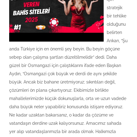
stratejik
bir tehlike
olduğunu
belirten
Arıkan, “Şu
anda Türkiye için en önemli şey beyin. Bu beyin göçüne
sebep olan çalışma şartları düzeltilmelidir” dedi. Daha
güzel bir Osmangazi için çalıştıklarını ifade eden Başkan
Aydın, “Osmangazi çok büyük ve derdi de aynı şekilde
büyük. Ancak biz bahane üretmiyoruz; sıkıntıları değil,
çözümleri ön plana çıkartıyoruz. Ekibimizle birlikte
mahallelerimizde küçük dokunuşlarla, orta ve uzun vadede
daha büyük neler yapabiliriz konusunda istişare ediyoruz.
Ne kadar uzaktan bakarsanız, o kadar da çözüme ve
vatandaşın derdine uzak kalıyorsunuz. Amacımız sahada
yer alıp vatandaşlarımızla bir arada olmak. Halkımızla