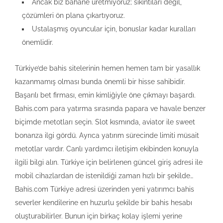
Ancak biz bahane üretmiyoruz; sıkıntıları değil,
çözümleri ön plana çıkartıyoruz.
Ustalaşmış oyuncular için, bonuslar kadar kuralları
önemlidir.
Türkiye’de bahis sitelerinin hemen hemen tam bir yasallık
kazanmamış olması bunda önemli bir hisse sahibidir.
Başarılı bet firması, emin kimliğiyle öne çıkmayı başardı.
Bahis.com para yatırma sırasında papara ve havale benzer
biçimde metotları seçin. Slot kısmında, aviator ile sweet
bonanza ilgi gördü. Ayrıca yatırım sürecinde limiti müsait
metotlar vardır. Canlı yardımcı iletişim ekibinden konuyla
ilgili bilgi alın. Türkiye için belirlenen güncel giriş adresi ile
mobil cihazlardan de istenildiği zaman hızlı bir şekilde…
Bahis.com Türkiye adresi üzerinden yeni yatırımcı bahis
severler kendilerine en huzurlu şekilde bir bahis hesabı
oluşturabilirler. Bunun için birkaç kolay işlemi yerine