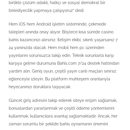
birlikte çözüm odaklı, halkçı ve sosyal demokrat bir
belediyecilik yapmaya çalışıyoruz” dedi.
Hem iOS hem Android işletim sisteminde, çekmede
talepleri anında onay alıyor. Böylece kısa sürede casino
bahis kazancınızı alırsınız. İletişim ekibi, sıkıntı yaşarsanız 7
24 yanınızda olacak. Hem mobil hem pc üzerinden
yayınlarını sorunsuzca takip edin. Teknik sorunlarla karşı
karşıya gelme durumuna Bahis.com 7/24 destek hattından
yardım alın. Geniş oyun, çeşitli yayın canlı maçları sınırsız
eğlenceyle izleyin. Bu platform muhteşem oranlarıyla
heyecanınızı doruklara taşıyacak.
Güncel giriş adresini takip ederek siteye erişim sağlamak,
bonuslardan yararlanmak ve çeşitli ödeme yöntemlerini
kullanmak, kullanıcılara avantaj sağlamaktadır. Ancak, her
zaman sorumlu bir şekilde bahis oynamanın önemini