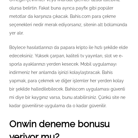
olursa belirtin. Fakat buna ayrıca payfix gibi popüler
metotlar da karşınıza çıkacak. Bahis.com para çekme
seçenekleri nedir merak ediyorsanız, sitenin alt bölümünda
yer alır.
Böylece hasılatlarınızı da papara kripto ile hızlı şekilde elde
edeceksiniz. Yüksek çarpan, kaliteli tv yayınları, slot ve e-
sporla ayaklarınızı yerden kesecek. Mobil uygulamayı
indirmeniz her anlamda işinizi kolaylaştıracak. Bahis
yapmak, para çekmek ve diğer işlemler her yerden kolay
bir şekilde halledilebilecek. Bahiscom uygulaması güvenli
mi diye bir kaygınız varsa, bunu atabilirsiniz. Çünkü site ne
kadar güvenilirse uygulama da o kadar güvenilir.
Onwin deneme bonusu
veriyor mu?