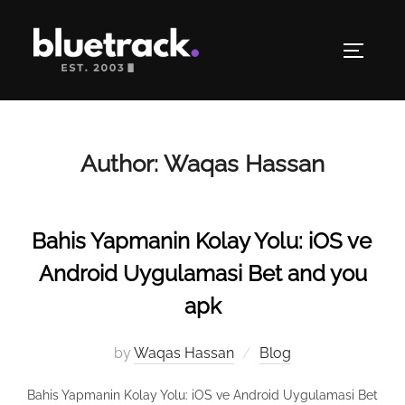
Skip
to
TOGGLE
content
Author:
Waqas Hassan
Bahis Yapmanin Kolay Yolu: iOS ve
Android Uygulamasi Bet and you
apk
by
Waqas Hassan
Blog
Bahis Yapmanin Kolay Yolu: iOS ve Android Uygulamasi Bet