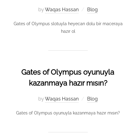
by
Waqas Hassan
Blog
Gates of Olympus slotuyla heyecan dolu bir maceraya
hazır ol
Gates of Olympus oyunuyla
kazanmaya hazır mısın?
by
Waqas Hassan
Blog
Gates of Olympus oyunuyla kazanmaya hazır mısın?