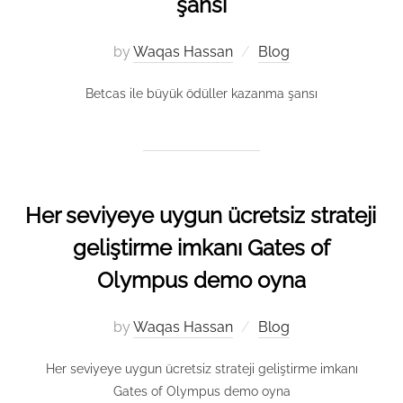
şansı
by
Waqas Hassan
Blog
Betcas ile büyük ödüller kazanma şansı
Her seviyeye uygun ücretsiz strateji
geliştirme imkanı Gates of
Olympus demo oyna
by
Waqas Hassan
Blog
Her seviyeye uygun ücretsiz strateji geliştirme imkanı
Gates of Olympus demo oyna