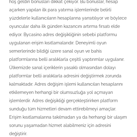
hoş geldin bonusları dikkat çekiyor. Bu bonuslar, hesap
açarken yapılan ilk para yatırma işlemlerinde belirli
yüzdelerle kullanıcıların hesaplarına yansıtılıyor ve böylece
oyuncular daha ilk günden kazancını artırma fırsatı elde
ediyor. Bycasino adres değişikliğinin sebebi platformu
uygulanan erişim kısıtlamalarıdır. Deneyimli oyun
semerlerinde bildiği üzere sanal oyun ve bahis
platformlarına belli aralıklarla çeşitli yaptırımlar uygulanır.
Ülkemizde sanal içeriklerin yasaklı olmasından dolayı
platformlar belli aralıklarla adresini değiştirmek zorunda
kalmaktadır. Adres değişim işlemi kullanıcıları hesaplarını
etkilemeyen herhangi bir olumsuzluğa yol açmayan
işlemlerdir. Adres değişikliği gerçekleştirirken platform
sunduğu tüm hizmetleri devam ettirebilmeyi amaçlar.
Erişim kısıtlamalarına takılmadan ya da herhangi bir ulaşım
sorunu yaşamadan hizmet alabilmeniz için adresini
değiştirir.