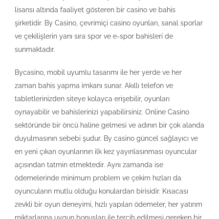
lisansı altında faaliyet gösteren bir casino ve bahis
şirketidir. By Casino, çevrimiçi casino oyunları, sanal sporlar
ve çekilişlerin yanı sıra spor ve e-spor bahisleri de
sunmaktadır.
Bycasino, mobil uyumlu tasarımı ile her yerde ve her
zaman bahis yapma imkanı sunar. Akıllı telefon ve
tabletlerinizden siteye kolayca erişebilir, oyunları
oynayabilir ve bahislerinizi yapabilirsiniz. Online Casino
sektöründe bir öncü haline gelmesi ve adının bir çok alanda
duyulmasının sebebi şudur. By casino güncel sağlayıcı ve
en yeni çıkan oyunlarının ilk kez yayınlasınması oyuncular
açısından tatmin etmektedir. Aynı zamanda ise
ödemelerinde minimum problem ve çekim hızları da
oyuncuların mutlu olduğu konulardan birisidir. Kısacası
zevkli bir oyun deneyimi, hızlı yapılan ödemeler, her yatırım
miktarlarına uygun bonusları ile tercih edilmesi gereken bir