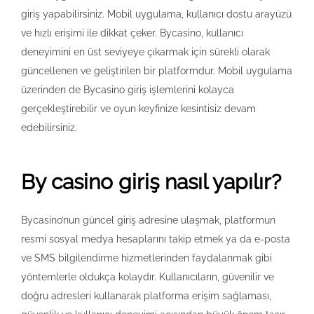
giriş yapabilirsiniz. Mobil uygulama, kullanıcı dostu arayüzü
ve hızlı erişimi ile dikkat çeker. Bycasino, kullanıcı
deneyimini en üst seviyeye çıkarmak için sürekli olarak
güncellenen ve geliştirilen bir platformdur. Mobil uygulama
üzerinden de Bycasino giriş işlemlerini kolayca
gerçekleştirebilir ve oyun keyfinize kesintisiz devam
edebilirsiniz.
By casino giriş nasıl yapılır?
Bycasino’nun güncel giriş adresine ulaşmak, platformun
resmi sosyal medya hesaplarını takip etmek ya da e-posta
ve SMS bilgilendirme hizmetlerinden faydalanmak gibi
yöntemlerle oldukça kolaydır. Kullanıcıların, güvenilir ve
doğru adresleri kullanarak platforma erişim sağlaması,