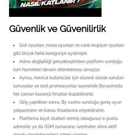
Güvenlik ve Güvenilirlik
Slot oyunları, masa oyunları ve canlı krupiyer oyunları
gibi birçok farklı kategoriye ayrılmıştır.
Adres değişikliği gerçekleştirirken platform sunduğu
tüm hizmetleri devam ettirebilmeyi amaçlar.
Ayrıca, mevcut kullanıcılar için düzenli olarak sunulan
turnuvalar ve özel promosyonlar sayesinde Bycasino’da
her zaman kazançlı fırsatlar bulabilirsiniz.
Giriş yaptıktan sonra, By casino sunduğu geniş oyun
yelpazesine ve bonus fırsatlarına erişebilirsiniz.
Platforma kayıt olurken vermiş olduğunuz e-posta
adresiniz ya da GSM numaranız üzerinden sitesi aktif
olarak ulaşabileceğiniz adresi ulaştırır.