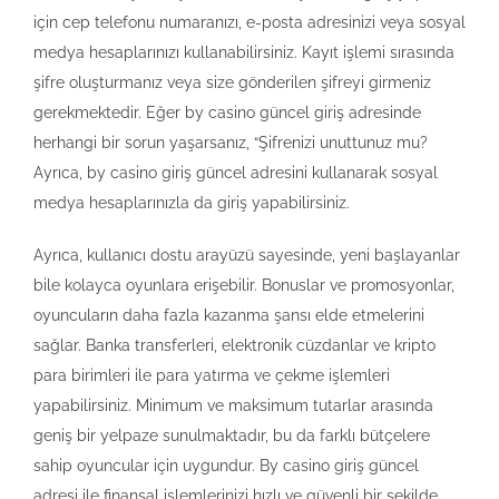
için cep telefonu numaranızı, e-posta adresinizi veya sosyal
medya hesaplarınızı kullanabilirsiniz. Kayıt işlemi sırasında
şifre oluşturmanız veya size gönderilen şifreyi girmeniz
gerekmektedir. Eğer by casino güncel giriş adresinde
herhangi bir sorun yaşarsanız, “Şifrenizi unuttunuz mu?
Ayrıca, by casino giriş güncel adresini kullanarak sosyal
medya hesaplarınızla da giriş yapabilirsiniz.
Ayrıca, kullanıcı dostu arayüzü sayesinde, yeni başlayanlar
bile kolayca oyunlara erişebilir. Bonuslar ve promosyonlar,
oyuncuların daha fazla kazanma şansı elde etmelerini
sağlar. Banka transferleri, elektronik cüzdanlar ve kripto
para birimleri ile para yatırma ve çekme işlemleri
yapabilirsiniz. Minimum ve maksimum tutarlar arasında
geniş bir yelpaze sunulmaktadır, bu da farklı bütçelere
sahip oyuncular için uygundur. By casino giriş güncel
adresi ile finansal işlemlerinizi hızlı ve güvenli bir şekilde