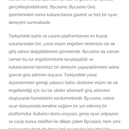
gerçekleştirebilirsiniz. Bycasino, Bycasino Giriş
işlemlerinden sonra kullanıcılarına güvenli ve hızlı bir oyun
deneyimi sunmaktadır.
Türkiye’deki bahis ve casino platformlarının en büyük
sorunlarından biri, yasal erişim engelleri nedeniyle sık sık
giriş adresi değişikliklerine gitmeleridir. Bycasino da zaman
zaman bu tür engellemelerle karşılaşabilir ve
kullanıcılarının kesintisiz bir deneyim yaşayabilmeleri adına
güncel giriş adresini duyurur. Türkiye’deki yasal
düzenlemeler gereği yabancı bahis sitelerine erişim sık sık
engellendiği için, bu tür siteler alternatif giriş adresleri
oluşturarak hizmetlerini sürdürmektedir. Bycasino, online
oyun dünyasında kendine sağlam bir yer edinmiş bir
platformdur. Kullanıcı dostu arayüzü, geniş oyun yelpazesi
ve cazip bonus teklifleri ile dikkat çeken Bycasino, hem yeni