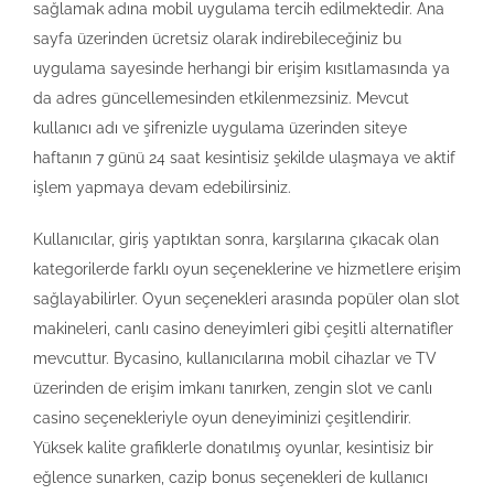
sağlamak adına mobil uygulama tercih edilmektedir. Ana
sayfa üzerinden ücretsiz olarak indirebileceğiniz bu
uygulama sayesinde herhangi bir erişim kısıtlamasında ya
da adres güncellemesinden etkilenmezsiniz. Mevcut
kullanıcı adı ve şifrenizle uygulama üzerinden siteye
haftanın 7 günü 24 saat kesintisiz şekilde ulaşmaya ve aktif
işlem yapmaya devam edebilirsiniz.
Kullanıcılar, giriş yaptıktan sonra, karşılarına çıkacak olan
kategorilerde farklı oyun seçeneklerine ve hizmetlere erişim
sağlayabilirler. Oyun seçenekleri arasında popüler olan slot
makineleri, canlı casino deneyimleri gibi çeşitli alternatifler
mevcuttur. Bycasino, kullanıcılarına mobil cihazlar ve TV
üzerinden de erişim imkanı tanırken, zengin slot ve canlı
casino seçenekleriyle oyun deneyiminizi çeşitlendirir.
Yüksek kalite grafiklerle donatılmış oyunlar, kesintisiz bir
eğlence sunarken, cazip bonus seçenekleri de kullanıcı