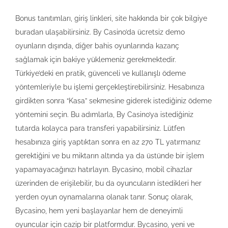
Bonus tanıtımları, giriş linkleri, site hakkında bir çok bilgiye
buradan ulaşabilirsiniz. By Casino’da ücretsiz demo
oyunların dışında, diğer bahis oyunlarında kazanç
sağlamak için bakiye yüklemeniz gerekmektedir.
Türkiye’deki en pratik, güvenceli ve kullanışlı ödeme
yöntemleriyle bu işlemi gerçekleştirebilirsiniz. Hesabınıza
girdikten sonra “Kasa” sekmesine giderek istediğiniz ödeme
yöntemini seçin. Bu adımlarla, By Casino’ya istediğiniz
tutarda kolayca para transferi yapabilirsiniz. Lütfen
hesabınıza giriş yaptıktan sonra en az 270 TL yatırmanız
gerektiğini ve bu miktarın altında ya da üstünde bir işlem
yapamayacağınızı hatırlayın. Bycasino, mobil cihazlar
üzerinden de erişilebilir, bu da oyuncuların istedikleri her
yerden oyun oynamalarına olanak tanır. Sonuç olarak,
Bycasino, hem yeni başlayanlar hem de deneyimli
oyuncular için cazip bir platformdur. Bycasino, yeni ve