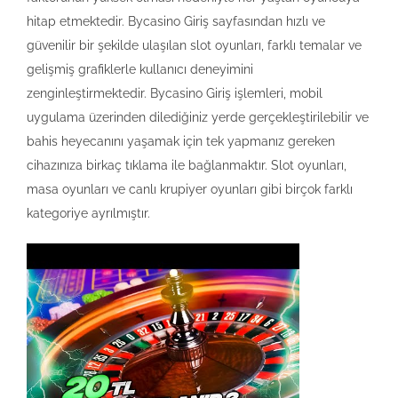
hitap etmektedir. Bycasino Giriş sayfasından hızlı ve
güvenilir bir şekilde ulaşılan slot oyunları, farklı temalar ve
gelişmiş grafiklerle kullanıcı deneyimini
zenginleştirmektedir. Bycasino Giriş işlemleri, mobil
uygulama üzerinden dilediğiniz yerde gerçekleştirilebilir ve
bahis heyecanını yaşamak için tek yapmanız gereken
cihazınıza birkaç tıklama ile bağlanmaktır. Slot oyunları,
masa oyunları ve canlı krupiyer oyunları gibi birçok farklı
kategoriye ayrılmıştır.