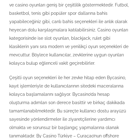
ve casino oyunları geniş bir çeşitlilik göstermektedir. Futbol,
basketbol, tenis gibi popüler spor dallarına bahis
yapabileceğiniz gibi, canlı bahis seçenekleri ile anlık olarak
heyecan dolu karşılaşmalara katılabilirsiniz. Casino oyunları
kategorisinde ise slot oyunları, blackjack, rulet gibi
klasiklerin yanı sıra modern ve yenilikçi oyun seçenekleri de
mevcuttur. Böylece kullanıcılar, zevklerine uygun oyunları
kolayca bulup eğlenceli vakit geçirebilirler.
Çeşitli oyun seçenekleri ile her zevke hitap eden Bycasino,
kayıt işlemleriyle de kullanıcılarının sitedeki maceralarına
kolayca başlamalarını sağlıyor. Bycasino’da hesap
oluşturma adımları son derece basittir ve birkaç dakikada
tamamlanabilmektedir. Bu süreçte kullanıcı dostu arayüzü
sayesinde yönlendirmeler ile ziyaretçilerine yardımcı
olmakta ve sorunsuz bir başlangıç yapmalarına olanak
tanımaktadır. By Casino Türkiye – Curaçao’nun offshore