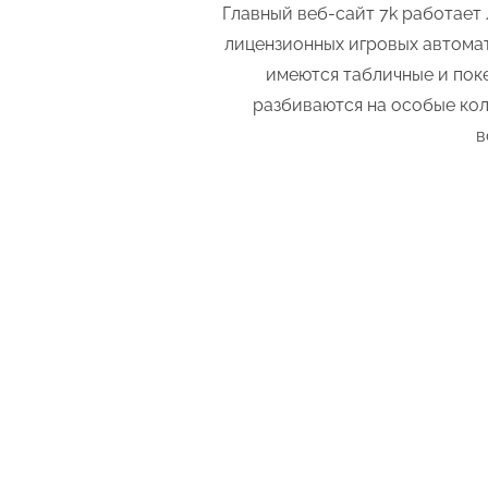
Главный веб-сайт 7k работает
лицензионных игровых автомат
имеются табличные и пок
разбиваются на особые кол
в
Copyright © 2026 BlueTrack Singapore