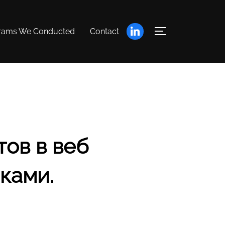
rams We Conducted
Contact
TOGGLE SIDEB
ов в веб
ками.