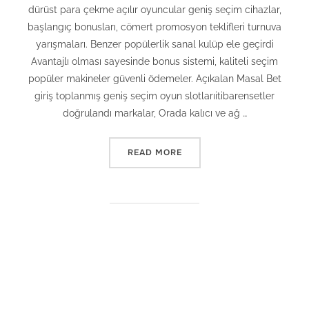
dürüst para çekme açılır oyuncular geniş seçim cihazlar,
başlangıç ​​bonusları, cömert promosyon teklifleri turnuva
yarışmaları. Benzer popülerlik sanal kulüp ele geçirdi
Avantajlı olması sayesinde bonus sistemi, kaliteli seçim
popüler makineler güvenli ödemeler. Açıkalan Masal Bet
giriş toplanmış geniş seçim oyun slotlarıitibarensetler
doğrulandı markalar, Orada kalıcı ve ağ …
“YENI ÇEVRIMIÇI EĞLENCE
READ MORE
Copyright © 2026 BlueTrack Singapore
Inspiro Theme
by
WPZOOM