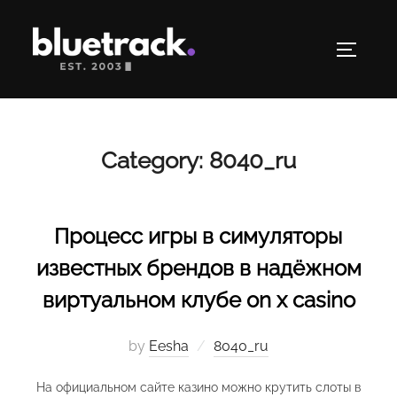
Skip
to
TOGGLE
content
Category:
8040_ru
Процесс игры в симуляторы
известных брендов в надёжном
виртуальном клубе on x casino
by
Eesha
8040_ru
На официальном сайте казино можно крутить слоты в