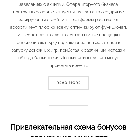
заведениях с акциями. Сфера игорного бизнеса
постоянно совершенствуется. вулкан а также другие
раскрученные гэмблинг-платформы расширяют
ассортимент плюс ко всему оптимизируют функционал.
Интернет казино казино вулкан и иные площадки
обеспечивают 24/7 подключение пользователей к
запуску денежных игр, прибегая к различным методам
обхода блокировки. Игроки казино вулкан могут
проводить время …
“ОНЛАЙН И УЛУЧШЕННАЯ 
READ MORE
Привлекательная схема бонусов