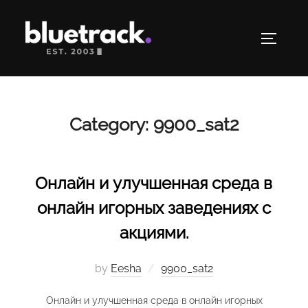
Skip
to
TOGGLE
content
Category:
9900_sat2
Онлайн и улучшенная среда в
онлайн игорных заведениях с
акциями.
by
Eesha
9900_sat2
Онлайн и улучшенная среда в онлайн игорных