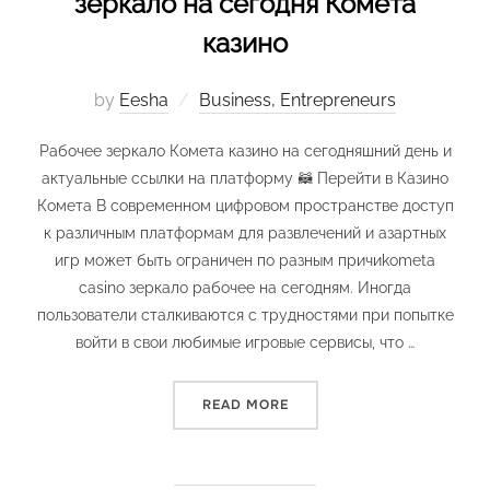
зеркало на сегодня Комета
казино
by
Eesha
Business, Entrepreneurs
Рабочее зеркало Комета казино на сегодняшний день и
актуальные ссылки на платформу 🦝 Перейти в Казино
Комета В современном цифровом пространстве доступ
к различным платформам для развлечений и азартных
игр может быть ограничен по разным причиkometa
casino зеркало рабочее на сегодням. Иногда
пользователи сталкиваются с трудностями при попытке
войти в свои любимые игровые сервисы, что …
“KOMETA CASINO ЗЕРКАЛО
READ MORE