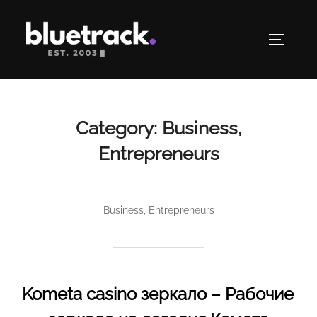
Skip
to
TOGGLE
content
Category:
Business,
Entrepreneurs
Business, Entrepreneurs
Kometa casino зеркало – Рабочие