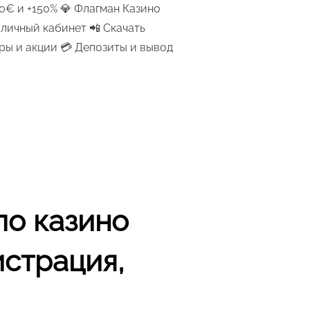
0€ и +150% 💎 Флагман Казино
 личный кабинет 📲 Скачать
ры и акции 💳 Депозиты и вывод
АЛЬНЫЙ САЙТ | FLAGMAN CASINO”
ло казино
истрация,