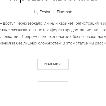
by
Eesha
Flagman
– доступ через зеркало, личный кабинет, регистрация и 
енные развлекательные платформы предоставляют польз
овольствия. Современные технологии обеспечивают легки
чениями без лишних сложностей. В этой статье мы рассм
…
“ОНЛАЙН КАЗИНО ФЛАГМА
READ MORE