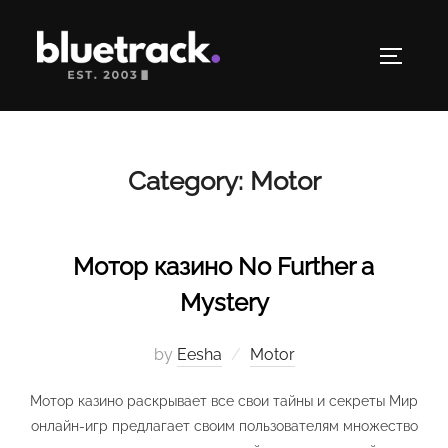
Skip
to
TOGGLE
content
Category:
Motor
Мотор казино No Further a
Mystery
by
Eesha
Motor
Мотор казино раскрывает все свои тайны и секреты Мир
онлайн-игр предлагает своим пользователям множество