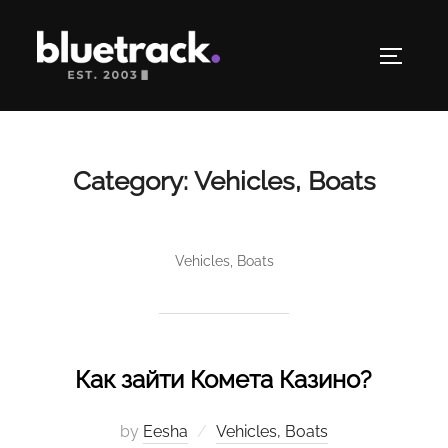
Skip
to
TOGGLE
content
Category:
Vehicles, Boats
Vehicles, Boats
Как зайти Комета Казино?
by
Eesha
Vehicles, Boats