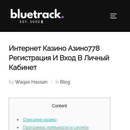
Skip
to
TOGGLE
content
Интернет Казино Азино778
Регистрация И Вход В Личный
Кабинет
by
Waqas Hassan
in
Blog
Content
Описание казино
Программа лояльности и служба