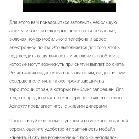
Для этого вам понадобиться заполнить небольшую
анкету, и внести некоторые персональные данные,
включая номер мобильного телефона и адрес
электронной почты. Это выполняется для того, чтобы
подтвердить вашу личность, и исключить проблемы,
которые могут возникнуть при снятии выплат со счета.
Регистрация недоступна пользователям, не достигшим
совершеннолетия, а также проживающим на
территории стран, в которых гемблинг запрещен. Для
тех, кто предпочитает атмосферу настоящего казино,
Azino777 предлагает игры с живыми дилерами.
Протестируйте игровые функции и возможности данной
версии, оцените удобство и практичность мобайл
клиента. В случае возникновения любых неполадок,