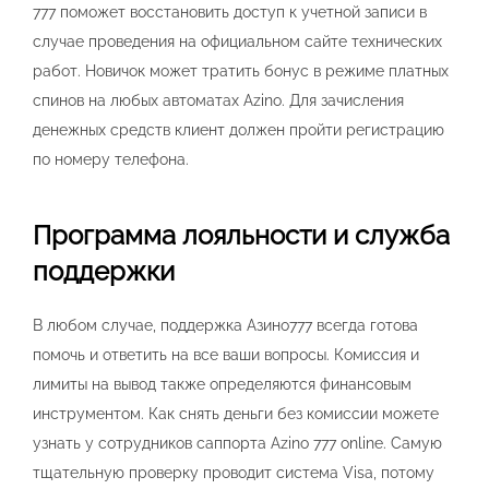
777 поможет восстановить доступ к учетной записи в
случае проведения на официальном сайте технических
работ. Новичок может тратить бонус в режиме платных
спинов на любых автоматах Azino. Для зачисления
денежных средств клиент должен пройти регистрацию
по номеру телефона.
Программа лояльности и служба
поддержки
В любом случае, поддержка Азино777 всегда готова
помочь и ответить на все ваши вопросы. Комиссия и
лимиты на вывод также определяются финансовым
инструментом. Как снять деньги без комиссии можете
узнать у сотрудников саппорта Azino 777 online. Самую
тщательную проверку проводит система Visa, потому