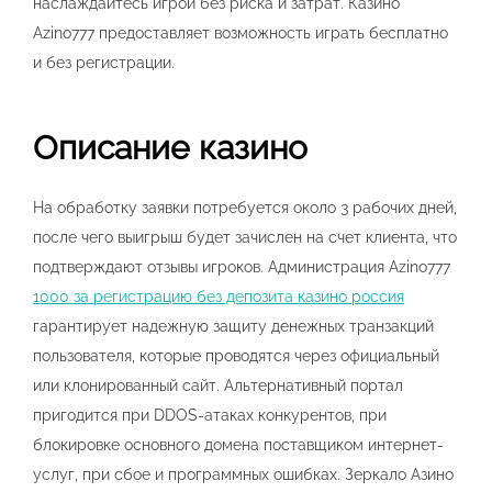
наслаждайтесь игрой без риска и затрат. Казино
Azino777 предоставляет возможность играть бесплатно
и без регистрации.
Описание казино
На обработку заявки потребуется около 3 рабочих дней,
после чего выигрыш будет зачислен на счет клиента, что
подтверждают отзывы игроков. Администрация Azino777
1000 за регистрацию без депозита казино россия
гарантирует надежную защиту денежных транзакций
пользователя, которые проводятся через официальный
или клонированный сайт. Альтернативный портал
пригодится при DDOS-атаках конкурентов, при
блокировке основного домена поставщиком интернет-
услуг, при сбое и программных ошибках. Зеркало Азино