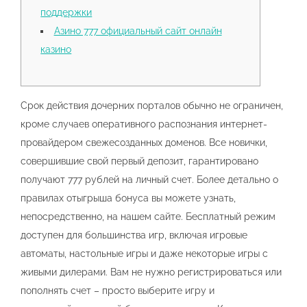
поддержки
Азино 777 официальный сайт онлайн
казино
Срок действия дочерних порталов обычно не ограничен,
кроме случаев оперативного распознания интернет-
провайдером свежесозданных доменов. Все новички,
совершившие свой первый депозит, гарантировано
получают 777 рублей на личный счет. Более детально о
правилах отыгрыша бонуса вы можете узнать,
непосредственно, на нашем сайте. Бесплатный режим
доступен для большинства игр, включая игровые
автоматы, настольные игры и даже некоторые игры с
живыми дилерами. Вам не нужно регистрироваться или
пополнять счет – просто выберите игру и