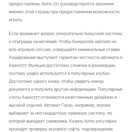
предоставлены. Azino 777 руководствуется законами
именно этой страны при предоставлении возможности
играть.
Если возникнет вопрос относительно бонусной системы
и отыгрыша начислений. Чтобы банкролла хватило на
всю игровую сессию, совершайте минимальные ставки.
Хэширование выступает гарантом честности автомата в
Азино777. Функция достаточно сложная в реализации,
поэтому редко используется в популярных клубах.
Достаточно одного клика, чтобы увидеть номер
документа и получить другую информацию. Популярные
слоты Азино777 отличаются качественным дизайном и
высокой отдачей. Автомат Гонзо, например, игроки
выбирают за нестандартную лавинную систему, по
которой выпадает символика. Казино Azino регулярно
проходит проверку игрового софта, подтверждение