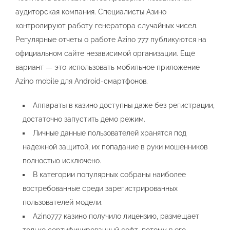
аудиторская компания. Специалисты Азино
контролируют работу генератора случайных чисел.
Регулярные отчеты о работе Azino 777 публикуются на
официальном сайте независимой организации. Ещё
вариант — это использовать мобильное приложение
Azino mobile для Android-смартфонов.
Аппараты в казино доступны даже без регистрации,
достаточно запустить демо режим.
Личные данные пользователей хранятся под
надежной защитой, их попадание в руки мошенников
полностью исключено.
В категории популярных собраны наиболее
востребованные среди зарегистрированных
пользователей модели.
Azino777 казино получило лицензию, размещает
только сертифицированный софт, потому в его