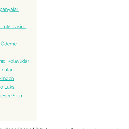
panyaları
n Lüks casino
no Ödeme
cı Kolaylıkları
unulan
erinden
no Luks
i Free Spin