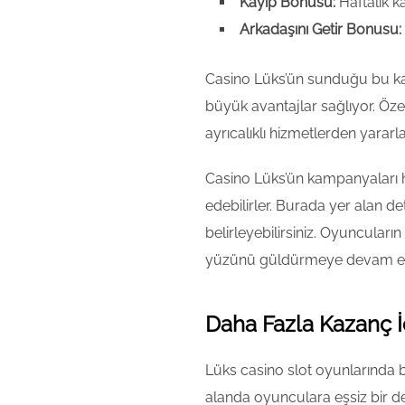
Kayıp Bonusu:
Haftalık k
Arkadaşını Getir Bonusu:
Casino Lüks’ün sunduğu bu kam
büyük avantajlar sağlıyor. Özel
ayrıcalıklı hizmetlerden yarar
Casino Lüks’ün kampanyaları ha
edebilirler. Burada yer alan 
belirleyebilirsiniz. Oyuncular
yüzünü güldürmeye devam ed
Daha Fazla Kazanç İç
Lüks casino slot oyunlarında ba
alanda oyunculara eşsiz bir de