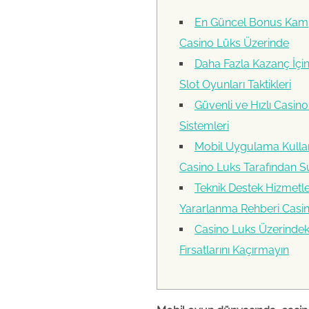
En Güncel Bonus Kam
Casino Lüks Üzerinde
Daha Fazla Kazanç İçi
Slot Oyunları Taktikleri
Güvenli ve Hızlı Casi
Sistemleri
Mobil Uygulama Kullanı
Casino Luks Tarafından S
Teknik Destek Hizmetl
Yararlanma Rehberi Casi
Casino Luks Üzerindek
Fırsatlarını Kaçırmayın