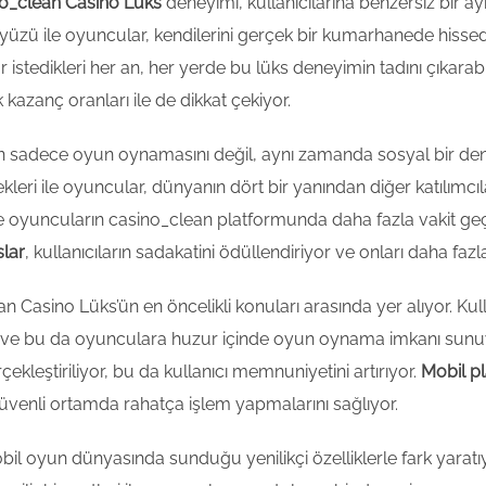
o_clean Casino Lüks
deneyimi, kullanıcılarına benzersiz bir ay
ayüzü ile oyuncular, kendilerini gerçek bir kumarhanede hissedi
r istedikleri her an, her yerde bu lüks deneyimin tadını çıkarabi
k kazanç oranları ile de dikkat çekiyor.
arın sadece oyun oynamasını değil, aynı zamanda sosyal bir de
leri ile oyuncular, dünyanın dört bir yanından diğer katılımcıla
e oyuncuların casino_clean platformunda daha fazla vakit geçi
slar
, kullanıcıların sadakatini ödüllendiriyor ve onları daha fa
an Casino Lüks’ün en öncelikli konuları arasında yer alıyor. Kull
yor ve bu da oyunculara huzur içinde oyun oynama imkanı sunu
rçekleştiriliyor, bu da kullanıcı memnuniyetini artırıyor.
Mobil p
 güvenli ortamda rahatça işlem yapmalarını sağlıyor.
l oyun dünyasında sunduğu yenilikçi özelliklerle fark yaratıy