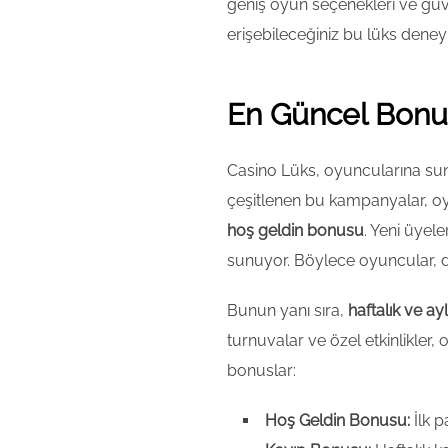
geniş oyun seçenekleri ve güv
erişebileceğiniz bu lüks deneyi
En Güncel Bonu
Casino Lüks, oyuncularına s
çeşitlenen bu kampanyalar, oy
hoş geldin bonusu
. Yeni üyel
sunuyor. Böylece oyuncular, d
Bunun yanı sıra,
haftalık ve a
turnuvalar ve özel etkinlikler,
bonuslar:
Hoş Geldin Bonusu:
İlk p