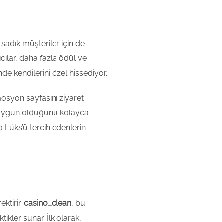
adık müşteriler için de
cılar, daha fazla ödül ve
de kendilerini özel hissediyor.
osyon sayfasını ziyaret
en uygun olduğunu kolayca
o Lüks’ü tercih edenlerin
ktirir.
casino_clean
, bu
kler sunar. İlk olarak,