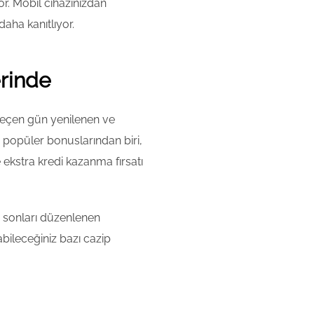
r. Mobil cihazınızdan
daha kanıtlıyor.
rinde
 geçen gün yenilenen ve
 popüler bonuslarından biri,
 ekstra kredi kazanma fırsatı
ta sonları düzenlenen
abileceğiniz bazı cazip