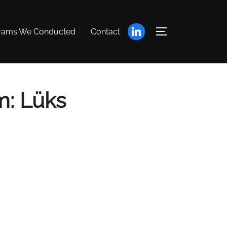
rams We Conducted
Contact
TOGGLE SIDEB
rm: Lüks