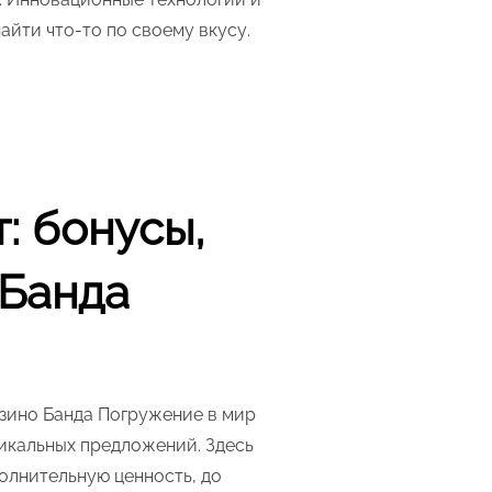
йти что-то по своему вкусу.
ЙН”
: бонусы,
 Банда
азино Банда Погружение в мир
икальных предложений. Здесь
олнительную ценность, до