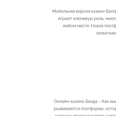
Мобильная версия казино Banda
играют ключевую роль, мног
любом месте. Новая плат
захватыва
Онлайн-казино Банда – Как вы
развиваются платформы, кото
сервисы предоставляют широк