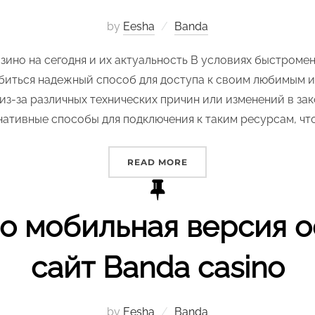
by
Eesha
Banda
азино на сегодня и их актуальность В условиях быстром
биться надежный способ для доступа к своим любимым и
 из-за различных технических причин или изменений в за
рнативные способы для подключения к таким ресурсам, чт
“BANDA CASINO ЗЕРКА
READ MORE
но мобильная версия 
сайт Banda casino
by
Eesha
Banda