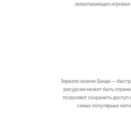
захватывающих игровых 
Зеркало казино Банда — быстр
ресурсам может быть ограни
позволяют сохранить доступ 
самых популярных мето