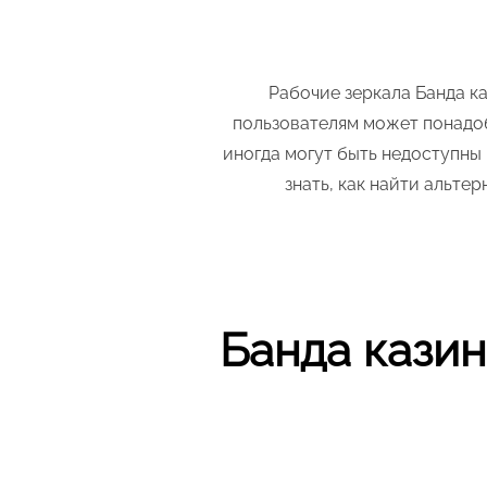
Рабочие зеркала Банда к
пользователям может понадо
иногда могут быть недоступны
знать, как найти альте
Банда кази