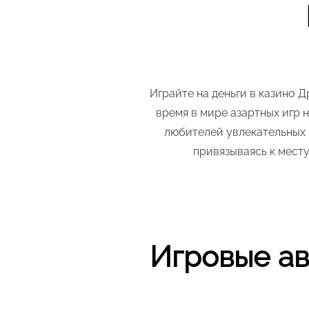
Играйте на деньги в казино 
время в мире азартных игр 
любителей увлекательных
привязываясь к мест
Игровые ав